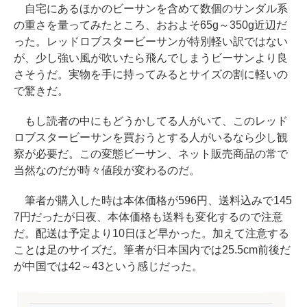
自宅にあるほかのビーサンを含めて数個のサンダル系
の重さを量ってみたところ、おおよそ65g～350g近辺だ
った。レッドロブスタービーサンが特別軽い訳ではない
が、少し強い風が吹いたら飛んでしまうビーサンより良
さそうだ。実物を手に持ってみるとサイズの割に軽いの
で驚きだ。
もし読者の中にもどうかしてる人がいて、このレッド
ロブスタービーサンを買おうとする人がいるなら少し観
察が必要だ。この変態ビーサン、ネット販売商品の常で
当然なのだが時々値段が変わるのだ。
筆者が購入した時は本体価格が596円、送料込みで145
7円だったが日夜、本体価格も送料も変化するので注意
だ。配送は予定より10日ほど早かった。加えて注意する
ことは足のサイズだ。筆者が日本国内では25.5cm前後だ
が中国では42～43という感じだった。