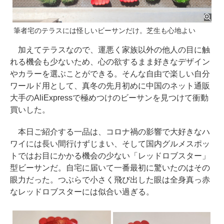
筆者宅のテラスには怪しいビーサンだけ。芝生も心地よい
加えてテラスなので、運悪く家族以外の他人の目に触
れる機会も少ないため、心の欲するまま好きなデザイン
やカラーを選ぶことができる。そんな自由で楽しい自分
ワールド用として、真冬の先月初めに中国のネット通販
大手のAliExpressで極めつけのビーサンを見つけて衝動
買いした。
本日ご紹介する一品は、コロナ禍の影響で大好きなハ
ワイには長い間行けずじまい、そして国内グルメスポッ
トではお目にかかる機会の少ない「レッドロブスター」
型ビーサンだ。自宅に届いて一番最初に驚いたのはその
眼力だった。つぶらで小さく飛び出した眼は全身真っ赤
なレッドロブスターには似合い過ぎる。