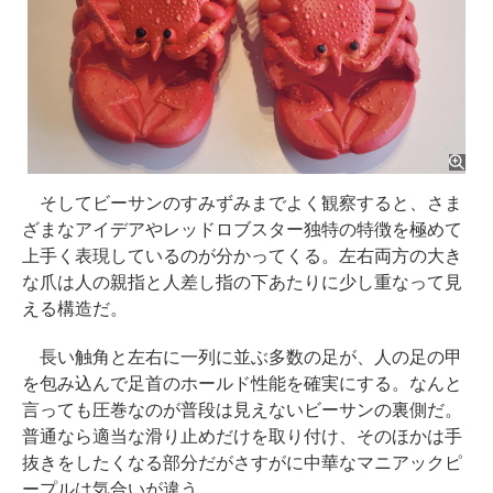
そしてビーサンのすみずみまでよく観察すると、さま
ざまなアイデアやレッドロブスター独特の特徴を極めて
上手く表現しているのが分かってくる。左右両方の大き
な爪は人の親指と人差し指の下あたりに少し重なって見
える構造だ。
長い触角と左右に一列に並ぶ多数の足が、人の足の甲
を包み込んで足首のホールド性能を確実にする。なんと
言っても圧巻なのが普段は見えないビーサンの裏側だ。
普通なら適当な滑り止めだけを取り付け、そのほかは手
抜きをしたくなる部分だがさすがに中華なマニアックピ
ープルは気合いが違う。