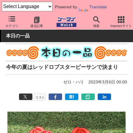
Powered by
Translate
ケータイ Watch
周辺機器/アクセサリー
その他
カテゴリ
過去記事
検索
Impressサイト
本日の一品
今年の夏はレッドロブスタービーサンで決まり
ゼロ・ハリ
2023年3月6日 00:00
リスト