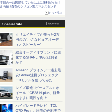
[本日の一品]期待していた以上に便利だった！
折り曲げ自在のシリコン製スマホスタンド
もっと見る
Special Site
クリエイティブが作った2万
円台の“小さなピュアオーデ
ィオスピーカー”
総合オーディオブランドに進
化するSHANLINGとは何者
か？
Amazon プライムデー過去最
安! Anker注目プロジェクタ
ー3モデルを使ってみた
レイズ鍛造1ピースアルミホ
イール「CE28 N-plus」軽量
なままに剛性を向上
ハイグレードテレビ「TCL
Q7D Pro」。圧巻の色彩美で