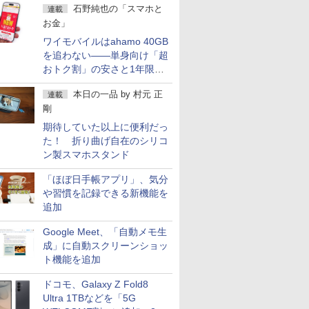
石野純也の「スマホと
連載
お金」
ワイモバイルはahamo 40GB
を追わない――単身向け「超
おトク割」の安さと1年限定
の注意点
本日の一品
by
村元 正
連載
剛
期待していた以上に便利だっ
た！ 折り曲げ自在のシリコ
ン製スマホスタンド
「ほぼ日手帳アプリ」、気分
や習慣を記録できる新機能を
追加
Google Meet、「自動メモ生
成」に自動スクリーンショッ
ト機能を追加
ドコモ、Galaxy Z Fold8
Ultra 1TBなどを「5G