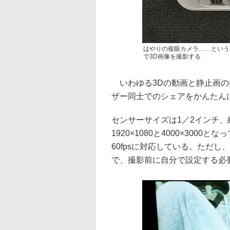
はやりの複眼カメラ……という
で3D画像を撮影する
いわゆる3Dの動画と静止画の
ザー同士でのシェアをかんたん
センサーサイズは1／2インチ、
1920×1080と4000×300
60fpsに対応している。ただ
で、撮影前に自分で設定する必