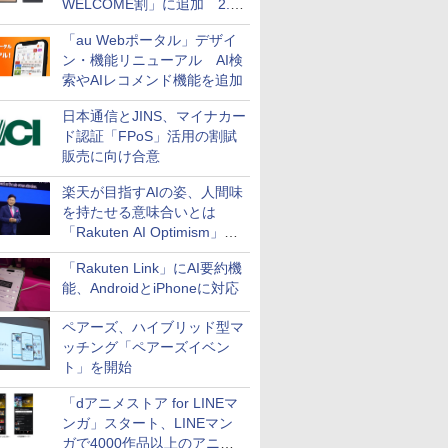
WELCOME割」に追加 2.2
万円引き
「au Webポータル」デザイ
ン・機能リニューアル AI検
索やAIレコメンド機能を追加
日本通信とJINS、マイナカー
ド認証「FPoS」活用の割賦
販売に向け合意
楽天が目指すAIの姿、人間味
を持たせる意味合いとは
「Rakuten AI Optimism」三
木谷氏の基調講演
「Rakuten Link」にAI要約機
能、AndroidとiPhoneに対応
ペアーズ、ハイブリッド型マ
ッチング「ペアーズイベン
ト」を開始
「dアニメストア for LINEマ
ンガ」スタート、LINEマン
ガで4000作品以上のアニメ