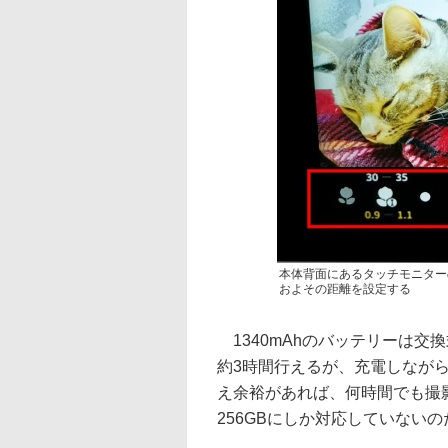
本体背面にあるタッチモニター
およその距離を設定する
1340mAhのバッテリーは交
約3時間行えるが、充電しながら
え余裕があれば、何時間でも撮影
256GBにしか対応していないの