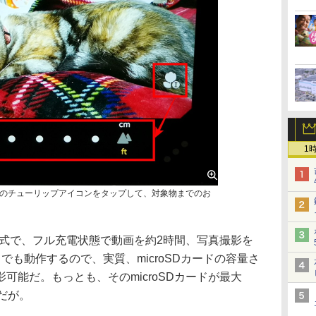
1
のチューリップアイコンをタップして、対象物までのお
換式で、フル充電状態で動画を約2時間、写真撮影を
でも動作するので、実質、microSDカードの容量さ
可能だ。もっとも、そのmicroSDカードが最大
だが。