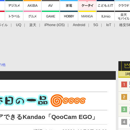
バイル
UQ
楽天
iPhone (iOS)
Android
5G
IoT
格安SI
アクセサリー
業界動向
法人向け
最新技術/その他
の他
1
きるKandao「QooCam EGO」