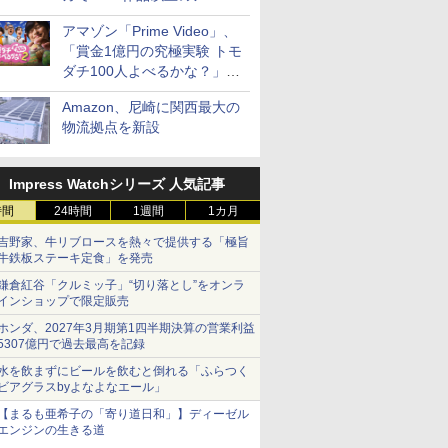
見放題
アマゾン「Prime Video」、
「賞金1億円の究極実験 トモ
ダチ100人よべるかな？」シ
ーズン2の参加者公開
Amazon、尼崎に関西最大の
物流拠点を新設
Impress Watchシリーズ 人気記事
時間
24時間
1週間
1カ月
吉野家、牛リブロースを熱々で提供する「極旨
牛鉄板ステーキ定食」を発売
鎌倉紅谷「クルミッ子」“切り落とし”をオンラ
インショップで限定販売
ホンダ、2027年3月期第1四半期決算の営業利益
5307億円で過去最高を記録
水を飲まずにビールを飲むと倒れる「ふらつく
ビアグラスbyよなよなエール」
【まるも亜希子の「寄り道日和」】ディーゼル
エンジンの生きる道