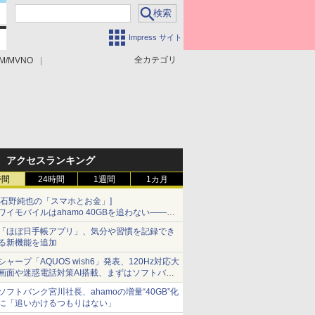
Impress サイト
全カテゴリ
M/MVNO
アクセスランキング
時間
24時間
1週間
1カ月
[石野純也の「スマホとお金」]
ワイモバイルはahamo 40GBを追わない――単
身向け「超おトク割」の安さと1年限定の注意
「ほぼ日手帳アプリ」、気分や習慣を記録でき
点
る新機能を追加
シャープ「AQUOS wish6」発表、120Hz対応大
画面や迷惑電話対策AI搭載、まずはソフトバン
クの法人向け
ソフトバンク宮川社長、ahamoの増量“40GB”化
に「追いかけるつもりはない」