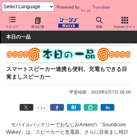
Powered by
Translate
ケータイ Watch
周辺機器/アクセサリー
オーディオ
カテゴリ
過去記事
検索
Impressサイト
本日の一品
スマートスピーカー連携も便利、充電もできる目
覚ましスピーカー
甲斐祐樹
2019年8月7日 06:00
リスト
モバイルバッテリーでおなじみAnkerの「Soundcore
Wakey」は、スピーカーと充電器、さらに目覚まし時計