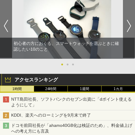
初心者の方におくる、スマートウォッチを選ぶときに確
認したい10のこと
●
●
●
アクセスランキング
1時間
24時間
1週間
1カ月
NTT島田社長、ソフトバンクのセブン出資に「dポイント使える
ようにして」
KDDI、楽天へのローミングを9月末で終了
ドコモ前田社長が「ahamo40GB化は検証のため」、料金値上げ
への考え方にも言及