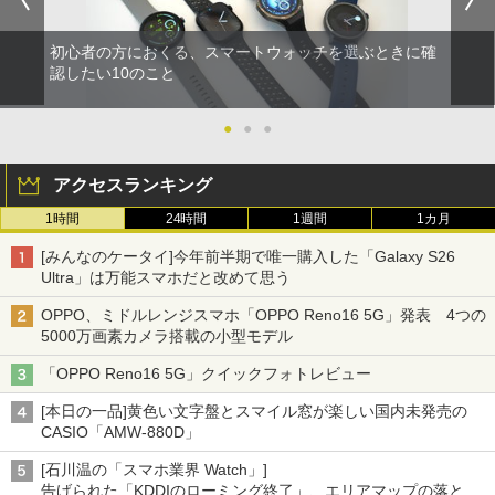
初心者の方におくる、スマートウォッチを選ぶときに確
認したい10のこと
●
●
●
アクセスランキング
1時間
24時間
1週間
1カ月
[みんなのケータイ]今年前半期で唯一購入した「Galaxy S26
Ultra」は万能スマホだと改めて思う
OPPO、ミドルレンジスマホ「OPPO Reno16 5G」発表 4つの
5000万画素カメラ搭載の小型モデル
「OPPO Reno16 5G」クイックフォトレビュー
[本日の一品]黄色い文字盤とスマイル窓が楽しい国内未発売の
CASIO「AMW-880D」
[石川温の「スマホ業界 Watch」]
告げられた「KDDIのローミング終了」、エリアマップの落とし