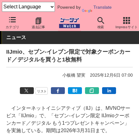
Powered by
Translate
ケータイ Watch
格安スマホ/格安SIM
格安SIM/MVNO
IIJ
カテゴリ
過去記事
検索
Impressサイト
ニュース
IIJmio、セブン-イレブン限定で対象クーポンカー
ド／デジタルを買うと1枚無料
小板橋 望実
2025年12月6日 07:00
リスト
インターネットイニシアティブ（IIJ）は、MVNOサー
ビス「IIJmio」で、「セブン-イレブン限定 IIJmioクーポ
ンカード／デジタル もう1つプレゼントキャンペーン」
を実施している。期間は2026年3月31日まで。