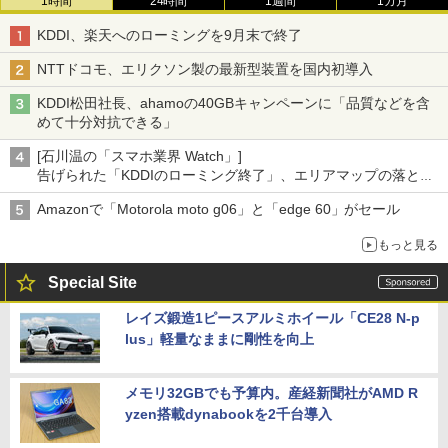
1時間
24時間
1週間
1カ月
KDDI、楽天へのローミングを9月末で終了
NTTドコモ、エリクソン製の最新型装置を国内初導入
KDDI松田社長、ahamoの40GBキャンペーンに「品質などを含
めて十分対抗できる」
[石川温の「スマホ業界 Watch」]
告げられた「KDDIのローミング終了」、エリアマップの落とし
穴と楽天モバイルの課題
Amazonで「Motorola moto g06」と「edge 60」がセール
もっと見る
Special Site
レイズ鍛造1ピースアルミホイール「CE28 N-p
lus」軽量なままに剛性を向上
メモリ32GBでも予算内。産経新聞社がAMD R
yzen搭載dynabookを2千台導入