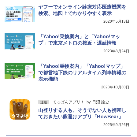
ヤフーでオンライン診療対応医療機関を
検索、地図上でわかりやすく表示
2020年5月13日
「Yahoo!乗換案内」と「Yahoo!マッ
プ」で東京メトロの接近・遅延情報
2023年8月24日
「Yahoo!乗換案内」「Yahoo!マップ」
で都営地下鉄のリアルタイム列車情報の
表示機能
2023年10月30日
てっぱんアプリ！
by
日沼 諭史
連載
山登りする人も、そうでない人も携帯し
ておきたい熊避けアプリ「BowBear」
2025年9月26日