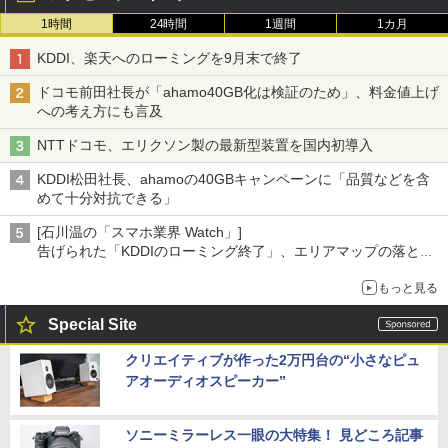
1時間
24時間
1週間
1カ月
KDDI、楽天へのローミングを9月末で終了
ドコモ前田社長が「ahamo40GB化は検証のため」、料金値上げ
への考え方にも言及
NTTドコモ、エリクソン製の最新型装置を国内初導入
KDDI松田社長、ahamoの40GBキャンペーンに「品質などを含
めて十分対抗できる」
[石川温の「スマホ業界 Watch」]
告げられた「KDDIのローミング終了」、エリアマップの落とし
穴と楽天モバイルの課題
もっと見る
Special Site
クリエイティブが作った2万円台の“小さなピュ
アオーディオスピーカー”
ソニーミラーレス一眼の大特集！ 見どころ記事