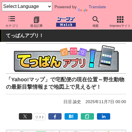
Powered by
Translate
ケータイ Watch
アプリ・サービス
災害・防災
カテゴリ
過去記事
検索
Impressサイト
てっぱんアプリ！
「Yahoo!マップ」で宅配便の現在位置～野生動物
の最新目撃情報まで地図上で見えるぞ！
日沼 諭史
2025年11月7日 00:00
リスト