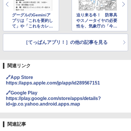
グーグルのGeminiア
迫り来る冬！ 防寒具
プリは「これを要約し
やスノータイヤの必要
て」や「これをカレン
性を、気象庁の「今後
ダー登録して」だけで
の雪」で確認しよう
OK！ AIチャットの
［てっぱんアプリ！］の他の記事を見る
ライブ会話と画面共有
をもっと活用しよう
関連リンク
🔗App Store
https://apps.apple.com/jp/app/id289567151
🔗Google Play
https://play.google.com/store/apps/details?
id=jp.co.yahoo.android.apps.map
関連記事