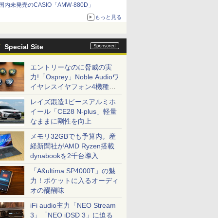
国内未発売のCASIO「AMW-880D」
もっと見る
Special Site
エントリーなのに脅威の実
力!「Osprey」Noble Audioワ
イヤレスイヤフォン4機種を
一気に聴く
レイズ鍛造1ピースアルミホ
イール「CE28 N-plus」軽量
なままに剛性を向上
メモリ32GBでも予算内。産
経新聞社がAMD Ryzen搭載
dynabookを2千台導入
「A&ultima SP4000T」の魅
力！ポケットに入るオーディ
オの醍醐味
iFi audio主力「NEO Stream
3」「NEO iDSD 3」に迫る