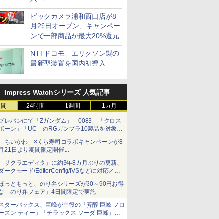
ビックカメラ浦和西口店が8
月29日オープン、キャンペー
ンで一部商品が最大20%還元
NTTドコモ、エリクソン製の
最新型装置を国内初導入
Impress Watchシリーズ 人気記事
時間
24時間
1週間
1カ月
プレバンにて「Zガンダム」「0083」「クロス
ボーン」「UC」のRGガンプラ10製品を対象に
した抽選販売が8月10日11時より実施！
「ちいかわ」×くら寿司コラボキャンペーンが8
月21日より期間限定開催
オリジナルの湯呑みや寿司皿が景品に登場！
「サクラエディタ」に約3年8カ月ぶりの更新、
ダークモード/EditorConfig/IVSなどに対応／複
数の脆弱性に対処したセキュリティアップデー
ほっともっと、のり弁シリーズが30～90円お得
ト
な「のり弁フェア」4日間限定で実施
スターバックス、巨峰が主役の「芳醇 巨峰 フロ
ーズン ティー」「チラックス ソーダ 巨峰」発