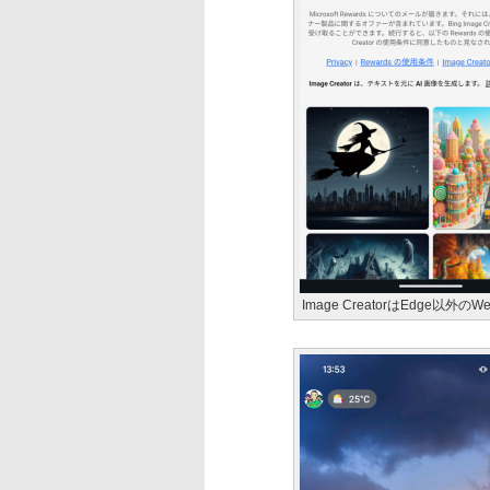
Image CreatorはEdge以