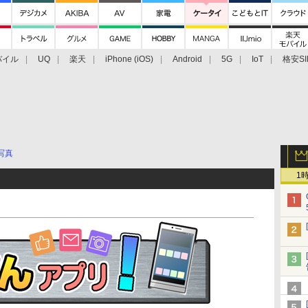
バイル
UQ
楽天
iPhone (iOS)
Android
5G
IoT
格安SI
アクセサリー
業界動向
法人向け
最新技術/その他
写真
1