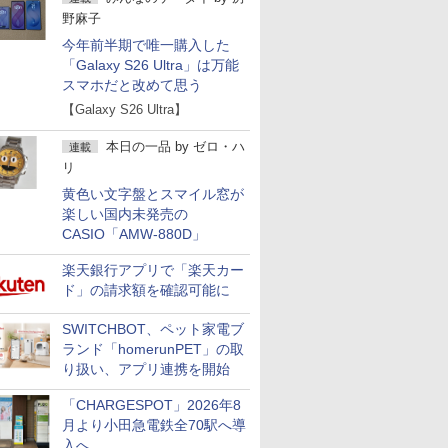
野麻子
今年前半期で唯一購入した
「Galaxy S26 Ultra」は万能
スマホだと改めて思う
【Galaxy S26 Ultra】
本日の一品
by
ゼロ・ハ
連載
リ
黄色い文字盤とスマイル窓が
楽しい国内未発売の
CASIO「AMW-880D」
楽天銀行アプリで「楽天カー
ド」の請求額を確認可能に
SWITCHBOT、ペット家電ブ
ランド「homerunPET」の取
り扱い、アプリ連携を開始
「CHARGESPOT」2026年8
月より小田急電鉄全70駅へ導
入へ