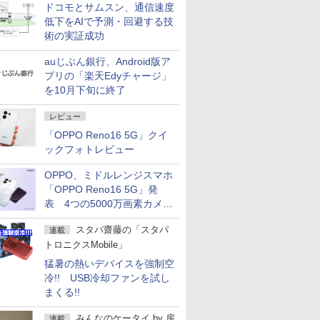
ドコモとサムスン、通信速度
低下をAIで予測・回避する技
術の実証成功
auじぶん銀行、Android版ア
プリの「楽天Edyチャージ」
を10月下旬に終了
レビュー
「OPPO Reno16 5G」クイ
ックフォトレビュー
OPPO、ミドルレンジスマホ
「OPPO Reno16 5G」発
表 4つの5000万画素カメラ
搭載の小型モデル
スタパ齋藤の「スタパ
連載
トロニクスMobile」
猛暑の熱いデバイスを強制空
冷!! USB冷却ファンを試し
まくる!!
みんなのケータイ
by
房
連載