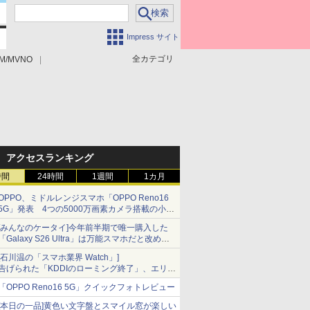
Impress サイト
全カテゴリ
M/MVNO
アクセスランキング
時間
24時間
1週間
1カ月
OPPO、ミドルレンジスマホ「OPPO Reno16
5G」発表 4つの5000万画素カメラ搭載の小型
モデル
[みんなのケータイ]今年前半期で唯一購入した
「Galaxy S26 Ultra」は万能スマホだと改めて
思う
[石川温の「スマホ業界 Watch」]
告げられた「KDDIのローミング終了」、エリア
マップの落とし穴と楽天モバイルの課題
「OPPO Reno16 5G」クイックフォトレビュー
[本日の一品]黄色い文字盤とスマイル窓が楽しい