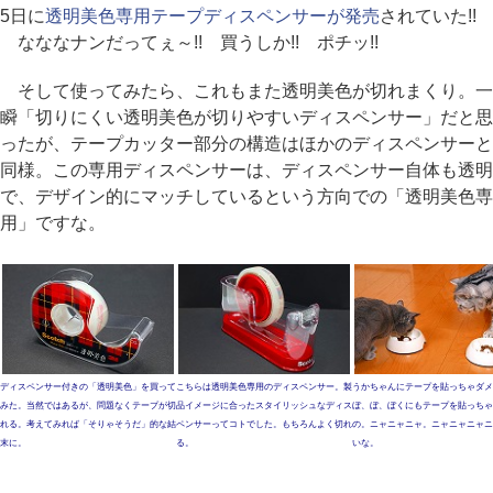
5日に
透明美色専用テープディスペンサーが発売
されていた!!
なななナンだってぇ～!! 買うしか!! ポチッ!!
そして使ってみたら、これもまた透明美色が切れまくり。一
瞬「切りにくい透明美色が切りやすいディスペンサー」だと思
ったが、テープカッター部分の構造はほかのディスペンサーと
同様。この専用ディスペンサーは、ディスペンサー自体も透明
で、デザイン的にマッチしているという方向での「透明美色専
用」ですな。
ディスペンサー付きの「透明美色」を買って
こちらは透明美色専用のディスペンサー。製
うかちゃんにテープを貼っちゃダメ
みた。当然ではあるが、問題なくテープが切
品イメージに合ったスタイリッシュなディス
ぼ、ぼ、ぼくにもテープを貼っちゃ
れる。考えてみれば「そりゃそうだ」的な結
ペンサーってコトでした。もちろんよく切れ
の。ニャニャニャ。ニャニャニャニ
末に。
る。
いな。