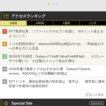
●
●
●
アクセスランキング
1時間
24時間
1週間
1カ月
NTT島田社長、ソフトバンクのセブン出資に「dポイント使える
ようにして」
ドコモ前田社長が「ahamo40GB化は検証のため」、料金値上げ
への考え方にも言及
本日8月7日発売「Galaxy Z Fold8 Ultra/Fold8/Flip8」、カズレー
ザーが驚いた「そば屋のメニュー並みの薄さ」
2026年夏の最新スマホおすすめ11選 GalaxyやXperia、
arrows、AQUOSなど注目機種の特徴は
NTTドコモ、通信品質改善の現在地は「道半ば」 都市部に優先
投資で年度内の改善目指す
もっと見る
Special Site