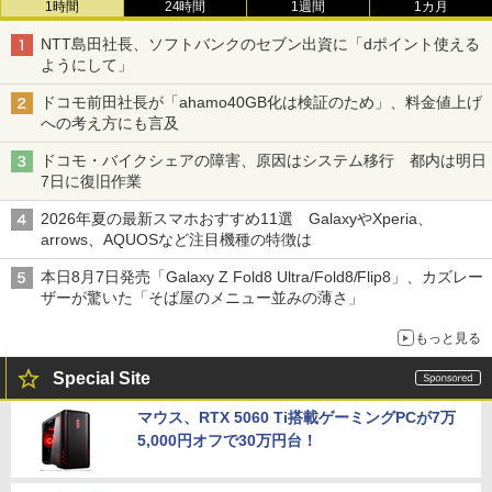
1時間
24時間
1週間
1カ月
NTT島田社長、ソフトバンクのセブン出資に「dポイント使える
ようにして」
ドコモ前田社長が「ahamo40GB化は検証のため」、料金値上げ
への考え方にも言及
ドコモ・バイクシェアの障害、原因はシステム移行 都内は明日
7日に復旧作業
2026年夏の最新スマホおすすめ11選 GalaxyやXperia、
arrows、AQUOSなど注目機種の特徴は
本日8月7日発売「Galaxy Z Fold8 Ultra/Fold8/Flip8」、カズレー
ザーが驚いた「そば屋のメニュー並みの薄さ」
もっと見る
Special Site
マウス、RTX 5060 Ti搭載ゲーミングPCが7万
5,000円オフで30万円台！