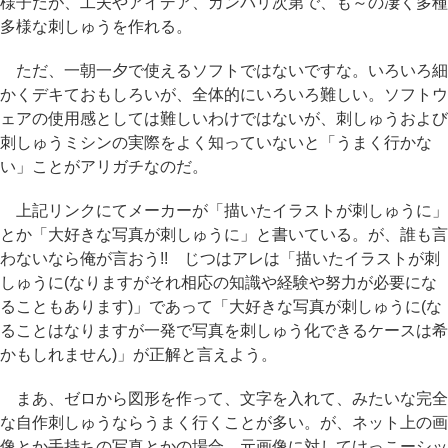
様子だが、工夫やアイデア、ガンバリ次第で、も～の凄く多種
多様な刺しゅうを作れる。
ただ、一朝一夕で使えるソフトではないですな。いろいろ細
かくデキておもしろいが、全体的にいろいろ難しい。ソフトウ
ェアの使用感としては難しいわけではないが、刺しゅうおよび
刺しゅうミシンの実際をよく知っていないと「うまく行かな
い」ことがアリガチなのだ。
上記リンクにてメーカーが「描いたイラストが刺しゅうに」
とか「大好きな写真が刺しゅうに」と書いている。が、誰も言
わないなら俺が言おう!! じつはアレは「描いたイラストが刺
しゅうに(なりますがそれ相応の知識や経験や努力が必要にな
ることもあります)」であって「大好きな写真が刺しゅうに(な
ることはなりますが一発で写真を刺しゅう化できるケースは希
かもしれません)」が正解と言えよう。
まあ、ゼロから図形を作って、文字を入れて、みたいな完全
な自作刺しゅうならうまく行くことが多い。が、ネット上の画
像とか手持ちの写真とかの場合、元画像に対してけっこーシッ