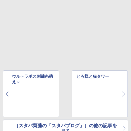
ウルトラポス刺繍糸萌
とろ様と猫タワー
え～
［スタパ齋藤の「スタパブログ」］の他の記事を