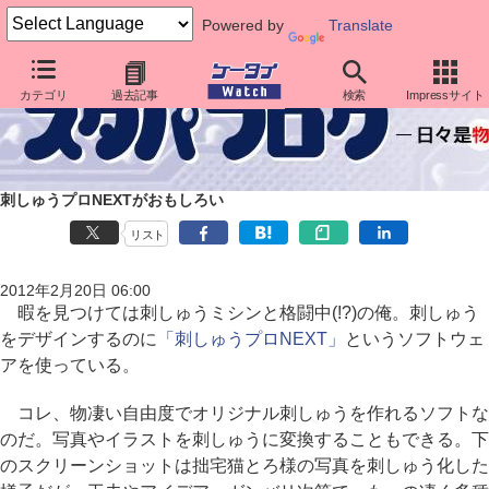
Powered by
Translate
カテゴリ
過去記事
検索
Impressサイト
刺しゅうプロNEXTがおもしろい
リスト
2012年2月20日 06:00
暇を見つけては刺しゅうミシンと格闘中(!?)の俺。刺しゅう
をデザインするのに
「刺しゅうプロNEXT」
というソフトウェ
アを使っている。
コレ、物凄い自由度でオリジナル刺しゅうを作れるソフトな
のだ。写真やイラストを刺しゅうに変換することもできる。下
のスクリーンショットは拙宅猫とろ様の写真を刺しゅう化した