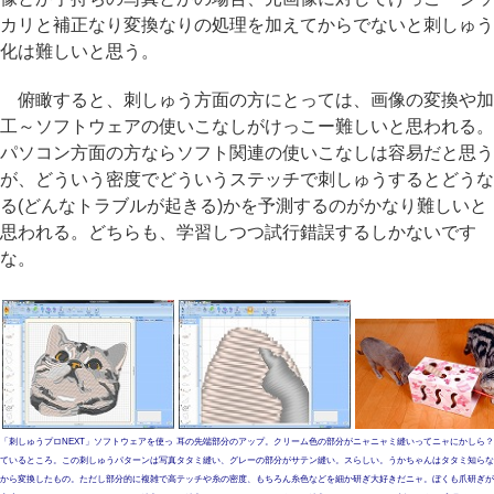
カリと補正なり変換なりの処理を加えてからでないと刺しゅう
化は難しいと思う。
俯瞰すると、刺しゅう方面の方にとっては、画像の変換や加
工～ソフトウェアの使いこなしがけっこー難しいと思われる。
パソコン方面の方ならソフト関連の使いこなしは容易だと思う
が、どういう密度でどういうステッチで刺しゅうするとどうな
る(どんなトラブルが起きる)かを予測するのがかなり難しいと
思われる。どちらも、学習しつつ試行錯誤するしかないです
な。
「刺しゅうプロNEXT」ソフトウェアを使っ
耳の先端部分のアップ。クリーム色の部分が
ニャニャミ縫いってニャにかしら？
ているところ。この刺しゅうパターンは写真
タタミ縫い、グレーの部分がサテン縫い。ス
らしい。うかちゃんはタタミ知らな
から変換したもの。ただし部分的に複雑で高
テッチや糸の密度、もちろん糸色などを細か
研ぎ大好きだニャ。ぼくも爪研ぎが