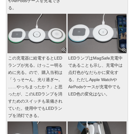
やAirPodsケースを充電でき
る。
この充電器に給電するとLED
LEDランプはMagSafe充電中
ランプが光る。けっこー明る
であることも示し、充電中は
めに光る。ので、購入当初は
点灯色がなだらかに変化す
「うっそ〜ん、光り過ぎ〜。
る。ただしApple Watchや
……やっちまったか？」と思
AirPodsケースが充電中でも
ったが、このLEDランプを消
LED色の変化はない。
すためのスイッチも装備され
ていた。使用中でもLEDラン
プを消灯できる。