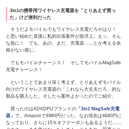
3in1の携帯用ワイヤレス充電器を「とりあえず買っ
た」けど便利だった
そうだよモバイルでもワイヤレス充電だろやはり！
と思い始めた直後に私的出張案件が急浮上。えっ、そん
な急に！ でも、あの、まだ、充電器……とか考える余
裕がない感じ。
でもモバイルチャーンス！ そしてモバイルMagSafe
充電チャーンス！
ということであまり深く考えず、とりあえずモバイル
向けのワイヤレス充電器の「これなら大丈夫だろ」的な
製品を購入した。そしたら案外よかったのでご紹介。
買ったのはADADPUブランドの
「3in1 MagSafe充電
器」
で、Amazonで4980円だった。なお現在は4680円に
なっており、さらに15％オフクーポンもあるようだ……