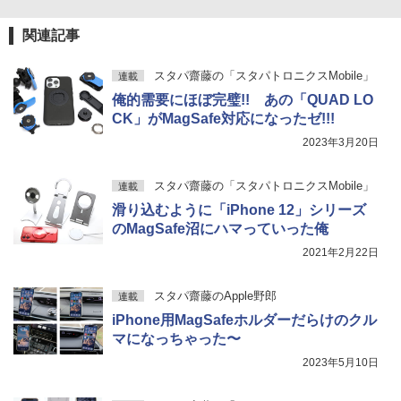
関連記事
スタパ齋藤の「スタパトロニクスMobile」
連載
俺的需要にほぼ完璧!! あの「QUAD LO
CK」がMagSafe対応になったゼ!!!
2023年3月20日
スタパ齋藤の「スタパトロニクスMobile」
連載
滑り込むように「iPhone 12」シリーズ
のMagSafe沼にハマっていった俺
2021年2月22日
スタパ齋藤のApple野郎
連載
iPhone用MagSafeホルダーだらけのクル
マになっちゃった〜
2023年5月10日