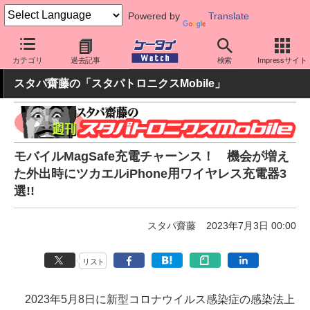
Powered by
Translate
ケータイ Watch
周辺機器/アクセサリー
充電器
カテゴリ
過去記事
検索
Impressサイト
スタパ齋藤の「スタパトロニクスMobile」
モバイルMagSafe充電チャーンス！ 機会が増え
た外出時にツカエルiPhone用ワイヤレス充電器3
選!!
スタパ齋藤
2023年7月3日 00:00
リスト
2023年5月8日に新型コロナウイルス感染症の感染法上