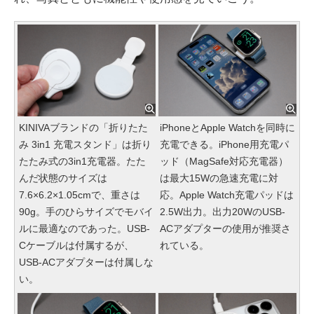
KINIVAブランドの「折りたた
iPhoneとApple Watchを同時に
み 3in1 充電スタンド」は折り
充電できる。iPhone用充電パ
たたみ式の3in1充電器。たた
ッド（MagSafe対応充電器）
んだ状態のサイズは
は最大15Wの急速充電に対
7.6×6.2×1.05cmで、重さは
応。Apple Watch充電パッドは
90g。手のひらサイズでモバイ
2.5W出力。出力20WのUSB-
ルに最適なのであった。USB-
ACアダプターの使用が推奨さ
Cケーブルは付属するが、
れている。
USB-ACアダプターは付属しな
い。