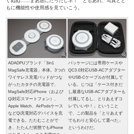
ぐぬぬ……まあ急にだったしネ！ ともあれ、写真とと
もに機能性や使用感を見ていこう。
ADADPUブランド「3in1
パッケージには専用ケースや
MagSafe充電器」本体。3つの
QC3.0対応USB-ACアダプター
ワイヤレス充電パッドがつな
やUSB-Cケーブルが付属して
がったカタチの充電器で、
いる。じつは「ケース付きだ
MagSafe対応iPhone（および
し最適なUSB-ACアダプターも
Qi対応スマートフォン）、
付属してるし、とりあえずコ
Apple Watch、AirPodsケース
レでいいや！」ということ
などQi充電対応デバイスを充
で、この製品を「とりあえず
電できる。たたむことがで
でもわりと安心して選べた」
き、たたんだ状態でもiPhone
というわけだ。