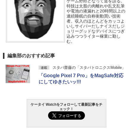
ゲーム野郎となって道を誤る。
特技は太股の肉離れや乱文乱筆
や電池の液漏れと20時間以上の
連続睡眠の自称衝動買い技術
者。収入のほとんどをカッコよ
いしサイバーだしナイスだしジ
ョリーグッドなデバイスにつぎ
込みつつライター稼業に勤し
む。
編集部のおすすめ記事
スタパ齋藤の「スタパトロニクスMobile」
連載
「Google Pixel 7 Pro」をMagSafe対応
にしてゆきたいッ!!!
ケータイ Watchをフォローして最新記事をチ
ェック！