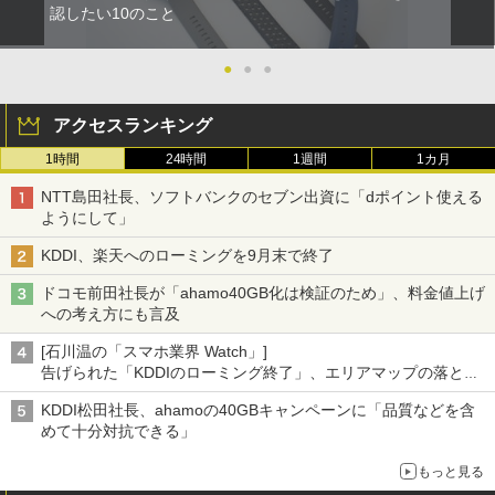
認したい10のこと
●
●
●
アクセスランキング
1時間
24時間
1週間
1カ月
NTT島田社長、ソフトバンクのセブン出資に「dポイント使える
ようにして」
KDDI、楽天へのローミングを9月末で終了
ドコモ前田社長が「ahamo40GB化は検証のため」、料金値上げ
への考え方にも言及
[石川温の「スマホ業界 Watch」]
告げられた「KDDIのローミング終了」、エリアマップの落とし
穴と楽天モバイルの課題
KDDI松田社長、ahamoの40GBキャンペーンに「品質などを含
めて十分対抗できる」
もっと見る