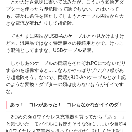
とか大げさ気味に書いてはみたが、こういう変換アダ
プターを使ったら即危険って話でもない。とはいって
も、確かに条件を満たしてしまうとケーブル両端から大
きな電流が流れたりして超危険。
でもたまに両端がUSB-Aのケーブルとか見かけますけ
どネ。汎用品ではなく特定機器の接続用とかで。けっこ
う混沌としてますな、USBケーブル界隈。
しかしあのケーブルの両端をそれぞれPCにつないだり
するのを想像すると……なんかやっぱりゾワゾワ感があ
り超危険そう。なので、両端がUB-Aのケーブルとか上記
のような変換アダプターの類は使わないほうがイイです
な。
あっ！ コレがあった！ コレもなかなかイイのダ！
2つめの3in1ワイヤレス充電器を買ってから「あっ！」
と気づいた。モバイルにも使えそうな3in1……いや自称4
in1ワイヤレス充電器を持っていたのだ。詳しくは下記リ