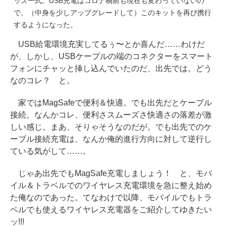
ッズ一式。USB充電はコロナ禍前も現在も変わっていないの
で、（中身を少しアップグレードして）このキットを再び携行
するようになった。
USB給電環境充実してるぅ〜とか喜んだ……わけだ
が、しかし、USBケーブルの端のコネクターをスマート
フォンにチャッと挿し込んでいたのだ、出先では。どう
なのコレ？ と。
家ではMagSafeで便利＆快適。でも出先だとケーブル
接続。なんかコレ、便利さスムーズさ快適さの落差が激
しい感じ。まあ、そりゃそうなのだが。でも出先でのケ
ーブル接続充電は、なんか俺的進行方向に対して逆行し
ている気がして……。
じゃあ出先でもMagSafe充電しましょう！ と、モバ
イル＆トラベルでのワイヤレス充電環境を急に整え始め
た俺なのであった。てなわけで以降、モバイルでもトラ
ベルでも使えるワイヤレス充電器をご紹介してゆきたい
ッ!!!