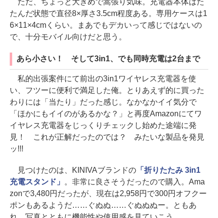
ただ、ちょっと大きめで嵩張り気味。充電器本体はた
たんだ状態で直径8×厚さ3.5cm程度ある。専用ケースは1
6×11×4cmくらい。まあでもデカいって感じではないの
で、十分モバイル向けだと思う。
あら小さい！ そして3in1、でも同時充電は2台まで
私的出張案件にて前出の3in1ワイヤレス充電器を使
い、フツーに便利で満足した俺。とりあえず的に買った
わりには「当たり」だった感じ。なかなかイイ気分で
「ほかにもイイのがあるかな？」と再度Amazonにてワ
イヤレス充電器をじっくりチェックし始めた途端に発
見！ これが正解だったのでは？ みたいな製品を発見
ッ!!!
見つけたのは、KINIVAブランドの
「折りたたみ 3in1
充電スタンド」
。非常に良さそうだったので購入。Ama
zonで3,480円だったが、現在は2,958円で300円オフクー
ポンもあるようだ……ぐぬぬ……ぐぬぬぬー。ともあ
れ、写真とともに機能性や使用感を見ていこう。