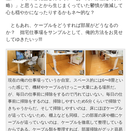
略）」と思うことから生じまくっていた鬱憤が激減して
心も穏やかになったりするかもネ〜的な？
ともあれ、ケーブルをどうすれば部屋がどうなるの
か？ 拙宅仕事場をサンプルとして、俺的方法をお見せ
してゆきたいッ!!!
現在の俺の仕事場っていうか自室。スペース的には6〜8畳とい
った感じで、機材やケーブルがけっこー大量にある場所だ。
が、毎日の仕事前に掃除をするので汚れてはいない。毎日の仕
事前に掃除をするのは、掃除しやすいため5分くらいで掃除で
きちゃうからだ。そして掃除しやすいのは、床にほぼケーブル
が這っていないため。棚上なども同様。この部屋の床や棚にケ
ーブルが這っていないのは、ケーブルを徹底して整理している
からである。ケーブル類を整理すれば、部屋掃除がグッと容易