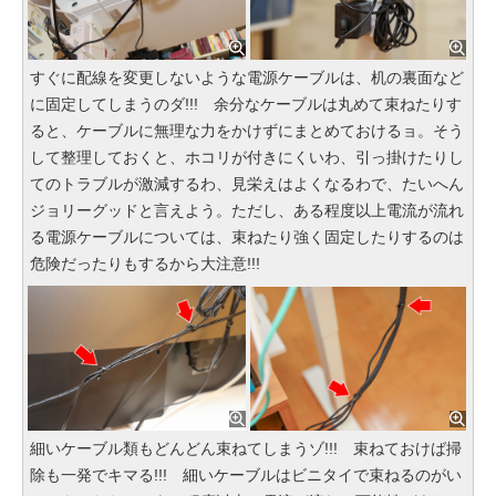
すぐに配線を変更しないような電源ケーブルは、机の裏面など
に固定してしまうのダ!!! 余分なケーブルは丸めて束ねたりす
ると、ケーブルに無理な力をかけずにまとめておけるョ。そう
して整理しておくと、ホコリが付きにくいわ、引っ掛けたりし
てのトラブルが激減するわ、見栄えはよくなるわで、たいへん
ジョリーグッドと言えよう。ただし、ある程度以上電流が流れ
る電源ケーブルについては、束ねたり強く固定したりするのは
危険だったりもするから大注意!!!
細いケーブル類もどんどん束ねてしまうゾ!!! 束ねておけば掃
除も一発でキマる!!! 細いケーブルはビニタイで束ねるのがい