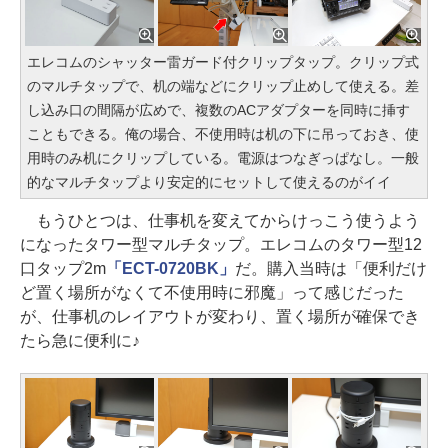
エレコムのシャッター雷ガード付クリップタップ。クリップ式
のマルチタップで、机の端などにクリップ止めして使える。差
し込み口の間隔が広めで、複数のACアダプターを同時に挿す
こともできる。俺の場合、不使用時は机の下に吊っておき、使
用時のみ机にクリップしている。電源はつなぎっぱなし。一般
的なマルチタップより安定的にセットして使えるのがイイ
もうひとつは、仕事机を変えてからけっこう使うよう
になったタワー型マルチタップ。エレコムのタワー型12
口タップ2m
「ECT-0720BK」
だ。購入当時は「便利だけ
ど置く場所がなくて不使用時に邪魔」って感じだった
が、仕事机のレイアウトが変わり、置く場所が確保でき
たら急に便利に♪