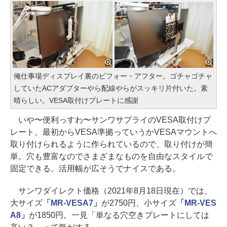
俺仕事場ディスプレイ裏のビフォー・アフター。ゴチャゴチャ
していたACアダプターやら配線やらがスッキリ片付いた。素
晴らしい。VESA取付けプレートに感謝
いや〜便利っすわ〜サンワサプライのVESA取付けプ
レート。最初からVESA準拠っていうかVESAマウントへ
取り付けられるように作られているので、取り付けが簡
単。穴も豊富なのでさまざまなものを自由なスタイルで
固定できる。活用幅が広そうでナイスである。
サンワダイレクト価格（2021年8月18日現在）では、
大サイズ
「MR-VESA7」
が2750円、小サイズ
「MR-VES
A8」
が1850円。一見「単なる穴空きプレートにしては