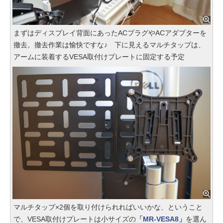
まずはディスプレイ背面にあったACプラグやACアダプターを
撤去。撤去作業は愉快ですな♪ 下に見えるマルチタップは、
アームに装着するVESA取付けプレートに固定する予定
マルチタップ×2個を取り付けられればいいかな、ということ
で、VESA取付けプレートは小サイズの
「MR-VESA8」
を選ん