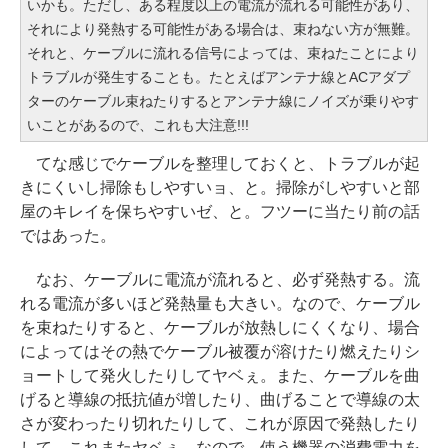
いかも。ただし、ある程度以上の電流が流れる可能性があり、
それにより発熱する可能性がある場合は、束ねない方が無難。
それと、ケーブルに流れる信号によっては、束ねたことにより
トラブルが発生することも。たとえばアンテナ線とACアダプ
ターのケーブル束ねたりするとアンテナ線にノイズが乗りやす
いことがあるので、これも大注意!!!
てな感じでケーブルを整理しておくと、トラブルが起
きにくいし掃除もしやすいョ、と。掃除がしやすいと部
屋のキレイを保ちやすいゼ、と。フツーに当たり前の話
ではあった。
なお、ケーブルに電流が流れると、必ず発熱する。流
れる電流が多いほど発熱量も大きい。なので、ケーブル
を束ねたりすると、ケーブルが放熱しにくくなり、場合
によってはその熱でケーブル被覆が溶けたり燃えたりシ
ョートして発火したりしてヤベぇ。また、ケーブルを曲
げると導線の抵抗値が増したり、曲げることで導線の太
さが変わったり切れたりして、これが原因で発熱したり
して、これまたヤベぇ。なので、使う機器の消費電力を