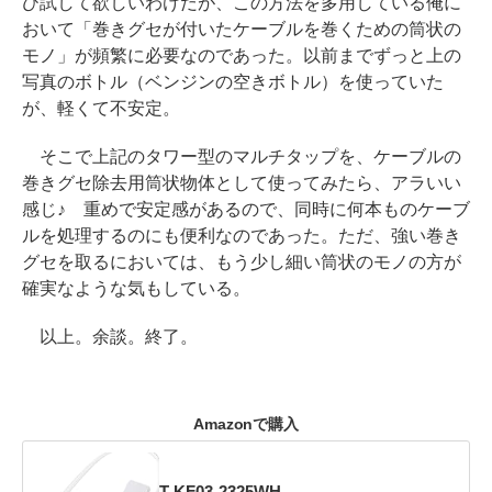
ひ試して欲しいわけだが、この方法を多用している俺に
おいて「巻きグセが付いたケーブルを巻くための筒状の
モノ」が頻繁に必要なのであった。以前までずっと上の
写真のボトル（ベンジンの空きボトル）を使っていた
が、軽くて不安定。
そこで上記のタワー型のマルチタップを、ケーブルの
巻きグセ除去用筒状物体として使ってみたら、アラいい
感じ♪ 重めで安定感があるので、同時に何本ものケーブ
ルを処理するのにも便利なのであった。ただ、強い巻き
グセを取るにおいては、もう少し細い筒状のモノの方が
確実なような気もしている。
以上。余談。終了。
Amazonで購入
T-KF03-2325WH