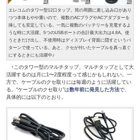
エレコムのタワー型12口タップ。筒の周囲に差し込み口があり
つつ本体もやや重いので、複数のACプラグやACアダプターを
挿しても安定している。一気に複数のバッテリーを充電するよ
うな時に大活躍。5つのUSBポートの合計最大出力は4.8A。使
うときだけ出し、不使用時はディスプレイ背面に隠すというパ
ターンで使っている。あと、クセが付いたケーブルを真っ直ぐ
にするときにも活躍中♪
↑このタワー型のマルチタップ、マルチタップとして大
活躍するのは月に1〜2度程度って感じかもしれない。一
方で、ケーブルのクセ取りには毎週のように活躍してい
る。“ケーブルのクセ取り”は
数年前に発見した方法
で、
具体的には以下のとおり。