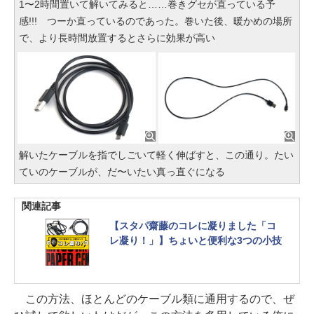
1〜2時間置いて解いてみると……巻きグセが直っている予
感!!! つーか直っているのであった。巻いた後、暖かめの場所
で、より長時間放置するとさらに効果が高い
解いたケーブルを指でしごいて軽く伸ばすと、この通り。たい
ていのケーブルが、だ〜いたい真っ直ぐになる
関連記事
【スタパ齋藤のコレに凝りました「コ
レ凝り！」】ちょいと便利な3つの小技
この方法、ほとんどのケーブル類に通用するので、ぜ