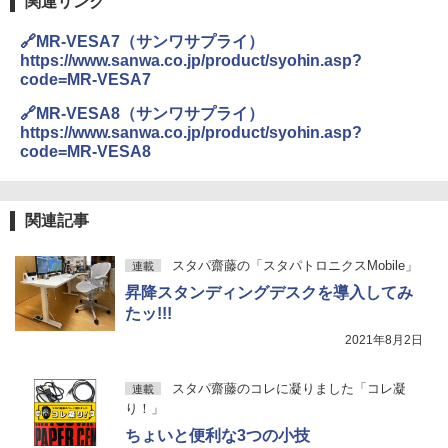
関連リンク
🔗MR-VESA7（サンワサプライ）
https://www.sanwa.co.jp/product/syohin.asp?
code=MR-VESA7
🔗MR-VESA8（サンワサプライ）
https://www.sanwa.co.jp/product/syohin.asp?
code=MR-VESA8
関連記事
スタパ齋藤の「スタパトロニクスMobile」
連載
昇降スタンディングデスクを導入してみ
たッ!!!
2021年8月2日
スタパ齋藤のコレに凝りました「コレ凝
連載
り！」
ちょいと便利な3つの小技