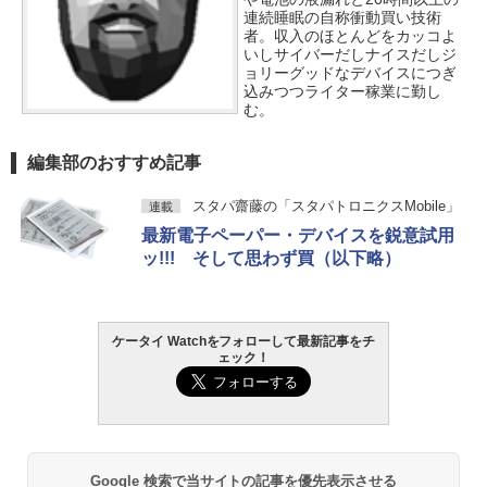
連続睡眠の自称衝動買い技術
者。収入のほとんどをカッコよ
いしサイバーだしナイスだしジ
ョリーグッドなデバイスにつぎ
込みつつライター稼業に勤し
む。
編集部のおすすめ記事
スタパ齋藤の「スタパトロニクスMobile」
連載
最新電子ペーパー・デバイスを鋭意試用
ッ!!! そして思わず買（以下略）
ケータイ Watchをフォローして最新記事をチ
ェック！
Google 検索で当サイトの記事を優先表示させる