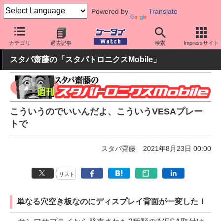
Powered by
Translate
ケータイ Watch
周辺機器/アクセサリー
その他
カテゴリ
過去記事
検索
Impressサイト
スタパ齋藤の「スタパトロニクスMobile」
こういうのでいいんだよ、こういうVESAプレー
トで
スタパ齋藤
2021年8月23日 00:00
リスト
単なる穴空き板なのにディスプレイ背面が一変した！