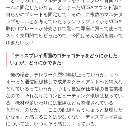
というわけで、マルチタップをディスプレイ背面のア
ームに固定したいなぁ、と。余ったVESAマウント部に
何らかのプレートを固定して、その上に複数のマルチタ
ップを……とか考えていたらサンワサプライからVESA
取付けプレートが発売されて驚いて即座に買って使って
スゲく実用的でビビったので、今回はそんな話を書いて
ゆきたいッ!!!
「ディスプレイ背面のゴチャゴチャをどうにかした
い」が、どうにかできた♪
俺の場合、テレワーク歴30年以上っていうか、もう
ず〜っと通信回線越しで成果をクライアントへと納入な
どしているっていうか、つまり自室が仕事場の自営業者
なので、それなりにコンピューティング環境は整ってい
る。機材が多いわりには配線なども整理されている……
と思う。のだが、「ここの配線をもうちょっと整理した
いなぁ」と感じることは少なくない。ディスプレイ背面
については、いつもそう感じまくっている。