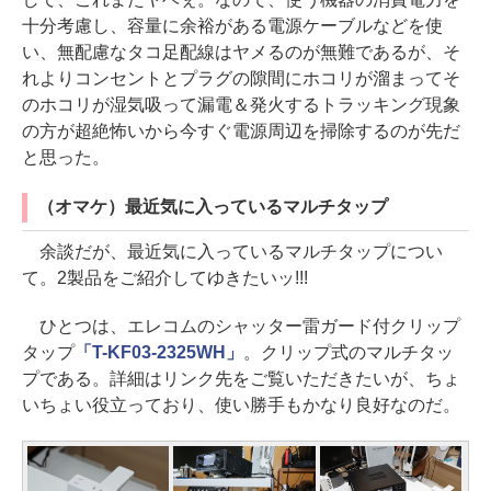
十分考慮し、容量に余裕がある電源ケーブルなどを使
い、無配慮なタコ足配線はヤメるのが無難であるが、そ
れよりコンセントとプラグの隙間にホコリが溜まってそ
のホコリが湿気吸って漏電＆発火するトラッキング現象
の方が超絶怖いから今すぐ電源周辺を掃除するのが先だ
と思った。
（オマケ）最近気に入っているマルチタップ
余談だが、最近気に入っているマルチタップについ
て。2製品をご紹介してゆきたいッ!!!
ひとつは、エレコムのシャッター雷ガード付クリップ
タップ
「T-KF03-2325WH」
。クリップ式のマルチタッ
プである。詳細はリンク先をご覧いただきたいが、ちょ
いちょい役立っており、使い勝手もかなり良好なのだ。