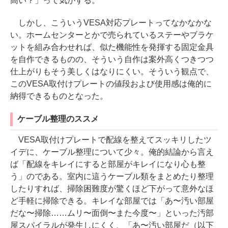
高い？」って気がする。
しかし、こういうVESA対応プレートってなかなかな
い。ホームセンターとかで売られているステーやブラケ
ットを組み合わせれば、似た機能性を発揮する固定金具
を自作できるものの、そういう自作は案外高くつきつつ
仕上がりもそう美しくはなりにくい。そういう観点で、
このVESA取付けプレートの値段および使用感は俺的に
納得できるものとなった。
ケーブル整理のススメ
VESA取付けプレートで配線を整えてスッキリしたツ
イデに、ケーブル整理について少々。俺的結論から言え
ば「配線をキレイにすると部屋がキレイになり心も整
う」のである。室内に這うケーブル類をまとめたり整理
したりすれば、掃除困難度が驚くほど下がって意外なほ
ど手軽に掃除できる。キレイな部屋では「あ〜汚い部屋
だな〜掃除……ムリ〜面倒〜また今度〜」といった汚部
屋スパイラルが発生しにくく、「あ〜汚い部屋だ（以下