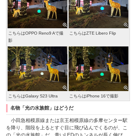
こちらはOPPO Reno9 Aで撮
こちらはZTE Libero Flip
影
こちらはGalaxy S23 Ultra
こちらはiPhone 16で撮影
名物「光の水族館」はどうだ
小田急相模原線または京王相模原線の多摩センター駅
を降り、階段を上るとすぐ目に飛び込んでくるのが、こ
の「光の水族館」だ。青いLEDのトンネルが長く伸び、