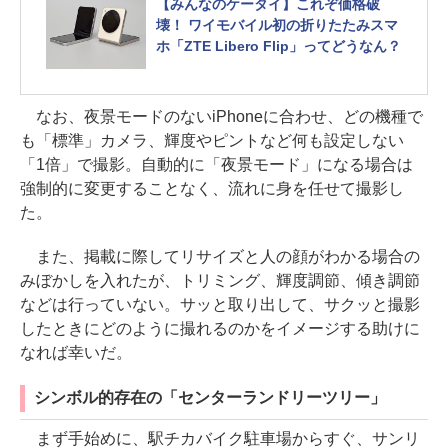
【OPPO Reno9 A】
【みんなのケータイ】これぞ価格破
壊！ ワイモバイル初の折りたたみスマ
ホ「ZTE Libero Flip」ってどうなん？
なお、夜景モードのないiPhoneに合わせ、どの機種で
も「標準」カメラ、輝度やピントなど何も設定しない
「1倍」で撮影。自動的に「夜景モード」になる場合は
強制的に変更することなく、流れに身を任せて撮影し
た。
また、掲載に際してリサイズと人の顔がわかる場合の
みぼかしを入れたが、トリミング、輝度調節、傾き調節
などは行っていない。サッと取り出して、サクッと撮影
したときにどのように撮れるのかをイメージする助けに
なれば幸いだ。
シンボル的存在の「センターランドリーツリー」
まず手始めに、駅チカバイク駐車場からすぐ、サンリ