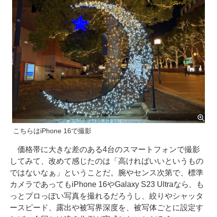
こちらはiPhone 16で撮影
価格帯に大きな差のある4台のスマートフォンで撮影
してみて、改めて感じたのは「高ければいいというもの
ではないなぁ」ということだ。腕やセンス次第で、標準
カメラであってもiPhone 16やGalaxy S23 Ultraなら、も
っとプロっぽい写真を撮れるだろうし、絞りやシャッタ
ースピード、露出や被写界深度を、被写体ごとに設定す