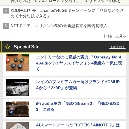
告げられた「KDDIのローミング終了」、エリアマップの落とし
穴と楽天モバイルの課題
KDDI松田社長、ahamoの40GBキャンペーンに「品質などを含
めて十分対抗できる」
NTTドコモ、エリクソン製の最新型装置を国内初導入
もっと見る
Special Site
エントリーなのに脅威の実力!「Osprey」Nobl
e Audioワイヤレスイヤフォン4機種を一気に聴
く
レイズのプレミアムカー向けブランドHOMUR
Aから「2×9R」が登場！
iFi audio主力「NEO Stream 3」「NEO iDSD
3」に迫る
AIスマートノートのiFLYTEK「AINOTE 2」は