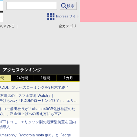
Impress サイト
全カテゴリ
M/MVNO
アクセスランキング
時間
24時間
1週間
1カ月
KDDI、楽天へのローミングを9月末で終了
[石川温の「スマホ業界 Watch」]
告げられた「KDDIのローミング終了」、エリア
マップの落とし穴と楽天モバイルの課題
ドコモ前田社長が「ahamo40GB化は検証のた
め」、料金値上げへの考え方にも言及
NTTドコモ、エリクソン製の最新型装置を国内
初導入
Amazonで「Motorola moto g06」と「edge