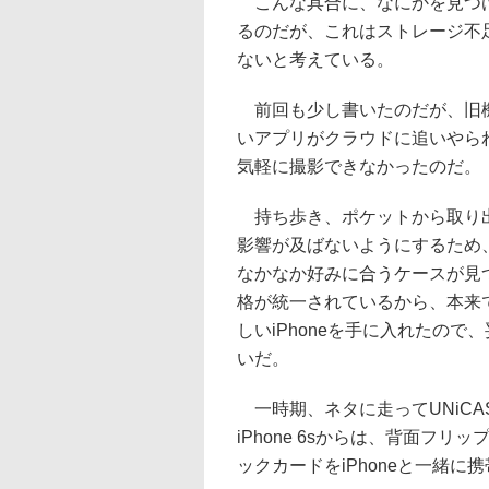
こんな具合に、なにかを見つける
るのだが、これはストレージ不
ないと考えている。
前回も少し書いたのだが、旧機
いアプリがクラウドに追いやら
気軽に撮影できなかったのだ。
持ち歩き、ポケットから取り出
影響が及ばないようにするため
なかなか好みに合うケースが見つか
格が統一されているから、本来
しいiPhoneを手に入れたの
いだ。
一時期、ネタに走ってUNiCA
iPhone 6sからは、背面フ
ックカードをiPhoneと一緒