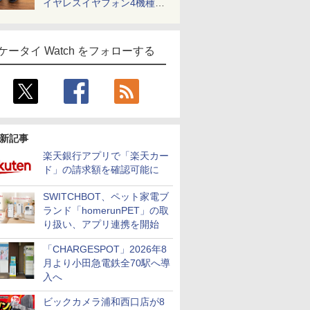
イヤレスイヤフォン4機種を
一気に聴く
ケータイ Watch をフォローする
新記事
楽天銀行アプリで「楽天カー
ド」の請求額を確認可能に
SWITCHBOT、ペット家電ブ
ランド「homerunPET」の取
り扱い、アプリ連携を開始
「CHARGESPOT」2026年8
月より小田急電鉄全70駅へ導
入へ
ビックカメラ浦和西口店が8