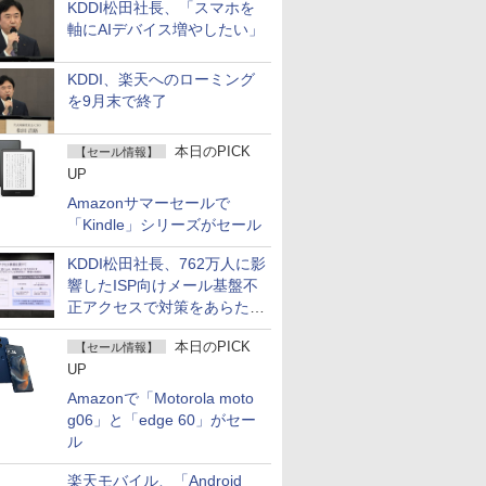
KDDI松田社長、「スマホを
軸にAIデバイス増やしたい」
KDDI、楽天へのローミング
を9月末で終了
本日のPICK
【セール情報】
UP
Amazonサマーセールで
「Kindle」シリーズがセール
KDDI松田社長、762万人に影
響したISP向けメール基盤不
正アクセスで対策をあらため
て説明
本日のPICK
【セール情報】
UP
Amazonで「Motorola moto
g06」と「edge 60」がセー
ル
楽天モバイル、「Android