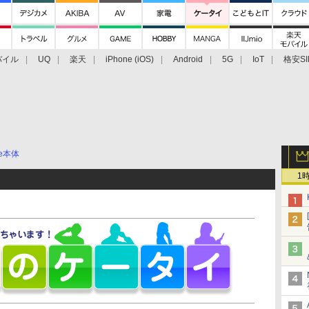
バイル
UQ
楽天
iPhone (iOS)
Android
5G
IoT
格安SI
アクセサリー
業界動向
法人向け
最新技術/その他
ne本体
1