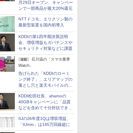
月29日オープン、キャンペー
ンで一部商品が最大20%還元
NTTドコモ、エリクソン製の
最新型装置を国内初導入
KDDIの第1四半期決算説明
会、増収増益もガバナンスや
セキュリティ対策などに課題
石川温の「スマホ業界
連載
Watch」
告げられた「KDDIのローミ
ング終了」、エリアマップの
落とし穴と楽天モバイルの課
題
KDDI松田社長、ahamoの
40GBキャンペーンに「品質
などを含めて十分対抗でき
る」
IIJの26年度1Qは増収増益、
「IIJmio」は145万回線超に