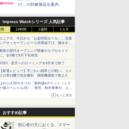
17」の対象製品を案内
Impress Watchシリーズ 人気記事
時間
24時間
1週間
1カ月
ユニクロ、今日から「お盆特別セール」。涼感
シアサッカーワンピース待望値下げ、撥水ギア
ショーツは1990円に
東映の歴代オープニング映像がカプセルトイ
に。全5種で8月下旬発売
KDDI、楽天へのローミングを9月末で終了
【家電レビュー】手ごわい雑草との戦い、コメ
リの草刈機で完全勝利 掃除機感覚で使えた
はやぶさ50％オフの「新幹線eチケット（トク
だ値スペシャル28）」発売。秋冬乗車分、えき
ねっと限定
もっと見る
おすすめ記事
初心者の方におくる、スマー