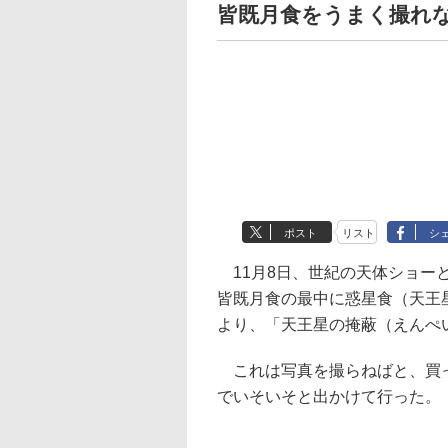
皆既月食をうまく撮れ
ポスト
リスト
シ
11月8日、世紀の天体ショー
皆既月食の最中に惑星食（天王
より、「天王星の掩蔽（えんぺ
これは写真を撮らねばと、買った
でいそいそと出かけて行った。