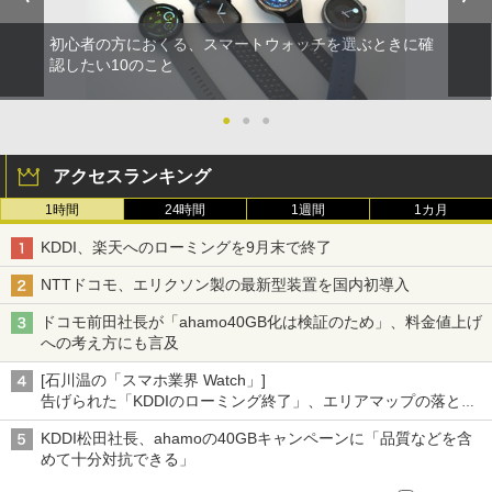
初心者の方におくる、スマートウォッチを選ぶときに確
認したい10のこと
●
●
●
アクセスランキング
1時間
24時間
1週間
1カ月
KDDI、楽天へのローミングを9月末で終了
NTTドコモ、エリクソン製の最新型装置を国内初導入
ドコモ前田社長が「ahamo40GB化は検証のため」、料金値上げ
への考え方にも言及
[石川温の「スマホ業界 Watch」]
告げられた「KDDIのローミング終了」、エリアマップの落とし
穴と楽天モバイルの課題
KDDI松田社長、ahamoの40GBキャンペーンに「品質などを含
めて十分対抗できる」