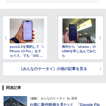
povo2.0を契約して「i
海外から「ahamo」の
Phone 13 Pro」をチ
eSIMを申し込んでみた
ョイス、でも「iOS 1
ら
5」新機能“Safariのア
ドレスバー”は元の位
［みんなのケータイ］の他の記事を見る
置に戻してしまいまし
た
関連記事
みんなのケータイ
by
迎悟
連載
お得に新作映画を見たい! 「Google Pla