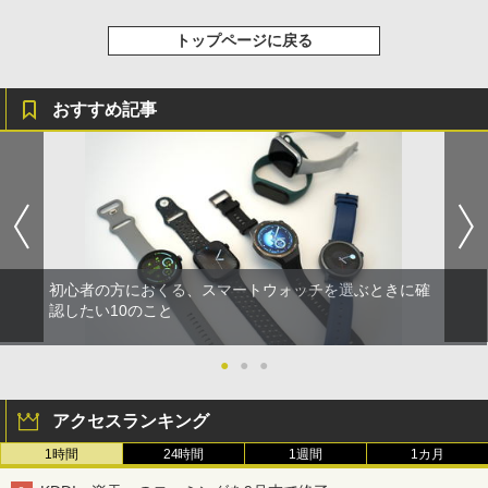
トップページに戻る
おすすめ記事
初心者の方におくる、スマートウォッチを選ぶときに確
認したい10のこと
●
●
●
アクセスランキング
1時間
24時間
1週間
1カ月