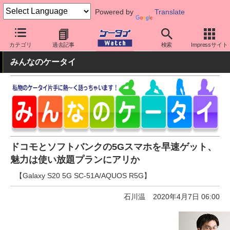
Powered by
Translate
ケータイ Watch
キャリア
ドコモ
5G
カテゴリ
過去記事
検索
Impressサイト
みんなのケータイ
ドコモとソフトバンクの5Gスマホを早速ゲット、
魅力は使い放題プランにアリか
【Galaxy S20 5G SC-51A/AQUOS R5G】
石川温
2020年4月7日 06:00