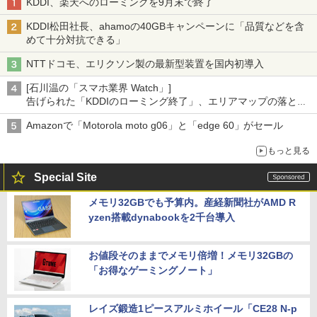
KDDI、楽天へのローミングを9月末で終了
KDDI松田社長、ahamoの40GBキャンペーンに「品質などを含
めて十分対抗できる」
NTTドコモ、エリクソン製の最新型装置を国内初導入
[石川温の「スマホ業界 Watch」]
告げられた「KDDIのローミング終了」、エリアマップの落とし
穴と楽天モバイルの課題
Amazonで「Motorola moto g06」と「edge 60」がセール
もっと見る
Special Site
メモリ32GBでも予算内。産経新聞社がAMD R
yzen搭載dynabookを2千台導入
お値段そのままでメモリ倍増！メモリ32GBの
「お得なゲーミングノート」
レイズ鍛造1ピースアルミホイール「CE28 N-p