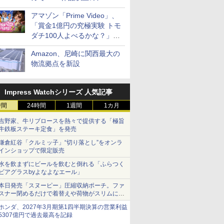
見放題
アマゾン「Prime Video」、
「賞金1億円の究極実験 トモ
ダチ100人よべるかな？」シ
ーズン2の参加者公開
Amazon、尼崎に関西最大の
物流拠点を新設
Impress Watchシリーズ 人気記事
時間
24時間
1週間
1カ月
吉野家、牛リブロースを熱々で提供する「極旨
牛鉄板ステーキ定食」を発売
鎌倉紅谷「クルミッ子」“切り落とし”をオンラ
インショップで限定販売
水を飲まずにビールを飲むと倒れる「ふらつく
ビアグラスbyよなよなエール」
本日発売「スヌーピー」圧縮収納ポーチ。ファ
スナー閉めるだけで着替えや荷物がスリムにま
とまる
ホンダ、2027年3月期第1四半期決算の営業利益
5307億円で過去最高を記録