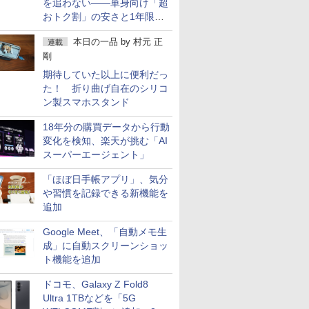
を追わない――単身向け「超
おトク割」の安さと1年限定
の注意点
本日の一品
by
村元 正
連載
剛
期待していた以上に便利だっ
た！ 折り曲げ自在のシリコ
ン製スマホスタンド
18年分の購買データから行動
変化を検知、楽天が挑む「AI
スーパーエージェント」
「ほぼ日手帳アプリ」、気分
や習慣を記録できる新機能を
追加
Google Meet、「自動メモ生
成」に自動スクリーンショッ
ト機能を追加
ドコモ、Galaxy Z Fold8
Ultra 1TBなどを「5G