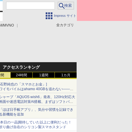
Impress サイト
全カテゴリ
M/MVNO
アクセスランキング
時間
24時間
1週間
1カ月
[石野純也の「スマホとお金」]
ワイモバイルはahamo 40GBを追わない――単
身向け「超おトク割」の安さと1年限定の注意
シャープ「AQUOS wish6」発表、120Hz対応大
点
画面や迷惑電話対策AI搭載、まずはソフトバン
クの法人向け
「ほぼ日手帳アプリ」、気分や習慣を記録でき
る新機能を追加
[本日の一品]期待していた以上に便利だった！
折り曲げ自在のシリコン製スマホスタンド