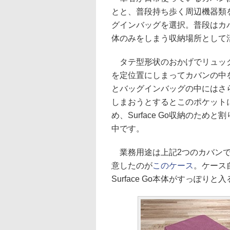
とと、普段持ち歩く周辺機器類
グインバッグを選択。普段はカバン
体のみをしまう収納場所として
タテ型形状のおかげでリュック
を定位置にしまってカバンの中
とバッグインバッグの中にはさらに
しまおうとするとこのポケット
め、Surface Go収納のた
中です。
業務用途は上記2つのカバンで
意したのが
このケース
。ケース
Surface Go本体がすっぽり