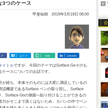
利な3つのケース
甲斐祐樹
2019年3月19日 06:00
ェア
はてブ
note
LinkedIn
タイトル
ですが、今回のテーマはSurface Goそのも
容するケースについてのお話です。
て数カ月が経ち、本体そのものには大変に満足しているの
器であるSurface ペンの取り回し。Surface
、Surface Goの側面へ貼り付けることができるの
着力がそこまで高くはないため、カバンの中でペン
本体を持ち歩くときも何かとぶつかった拍子にペン