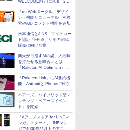
WELCOME割」に追加 2.2
万円引き
「au Webポータル」デザイ
ン・機能リニューアル AI検
索やAIレコメンド機能を追加
日本通信とJINS、マイナカー
ド認証「FPoS」活用の割賦
販売に向け合意
楽天が目指すAIの姿、人間味
を持たせる意味合いとは
「Rakuten AI Optimism」三
木谷氏の基調講演
「Rakuten Link」にAI要約機
能、AndroidとiPhoneに対応
ペアーズ、ハイブリッド型マ
ッチング「ペアーズイベン
ト」を開始
「dアニメストア for LINEマ
ンガ」スタート、LINEマン
ガで4000作品以上のアニメ