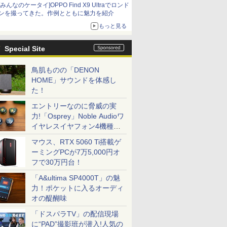
[みんなのケータイ]OPPO Find X9 Ultraでロンド
ンを撮ってきた。作例とともに魅力を紹介
もっと見る
Special Site
鳥肌ものの「DENON
HOME」サウンドを体感し
た！
エントリーなのに脅威の実
力!「Osprey」Noble Audioワ
イヤレスイヤフォン4機種を
一気に聴く
マウス、RTX 5060 Ti搭載ゲ
ーミングPCが7万5,000円オ
フで30万円台！
「A&ultima SP4000T」の魅
力！ポケットに入るオーディ
オの醍醐味
「ドスパラTV」の配信現場
に“PAD”撮影班が潜入!人気の