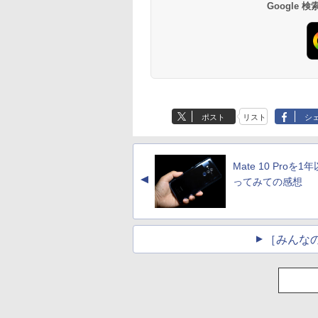
Google
ポスト
リスト
シ
Mate 10 Proを1
▲
ってみての感想
［みんな