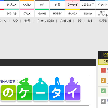
バイル
UQ
楽天
iPhone (iOS)
Android
5G
IoT
格安SI
アクセサリー
業界動向
法人向け
最新技術/その他
1