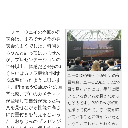
ファーウェイの今回の発
表会は、まるでカメラの発
表会のようでした。時間を
ちゃんと計ってはいません
が、プレゼンテーションの
半分以上、体感だと4分の3
くらいはカメラ機能に関す
ユーCEOが撮った深センの夜
る説明だったように思いま
景写真。ユーCEOは、現場で
す。iPhoneやGalaxyとの画
目で見たときには、手前に咲
質比較、プロのカメラマン
いている赤い花が見えなかっ
が登場して自分が撮った写
たそうです。P20 Proで写真
真を見せながら性能の高さ
を撮って初めて、赤い花が咲
にお墨付きを与えるといっ
いていることに気がついたと
た、おなじみのプレゼンが
いうことでした。それくらい