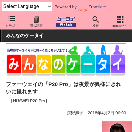
Powered by
Translate
ケータイ Watch
OS
Android
ファーウェイ
カテゴリ
過去記事
検索
Impressサイト
みんなのケータイ
ファーウェイの「P20 Pro」は夜景が異様にきれ
いに撮れます
【HUAWEI P20 Pro】
房野麻子
2018年4月2日 06:00