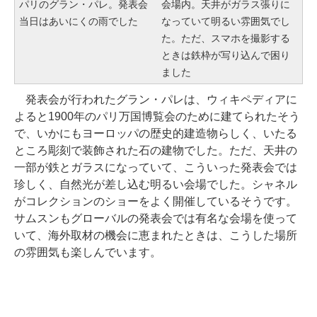
パリのグラン・パレ。発表会
会場内。天井がガラス張りに
当日はあいにくの雨でした
なっていて明るい雰囲気でし
た。ただ、スマホを撮影する
ときは鉄枠が写り込んで困り
ました
発表会が行われたグラン・パレは、ウィキペディアに
よると1900年のパリ万国博覧会のために建てられたそう
で、いかにもヨーロッパの歴史的建造物らしく、いたる
ところ彫刻で装飾された石の建物でした。ただ、天井の
一部が鉄とガラスになっていて、こういった発表会では
珍しく、自然光が差し込む明るい会場でした。シャネル
がコレクションのショーをよく開催しているそうです。
サムスンもグローバルの発表会では有名な会場を使って
いて、海外取材の機会に恵まれたときは、こうした場所
の雰囲気も楽しんでいます。