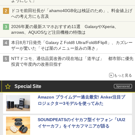
ようにして」
ドコモ前田社長が「ahamo40GB化は検証のため」、料金値上げ
への考え方にも言及
2026年夏の最新スマホおすすめ11選 GalaxyやXperia、
arrows、AQUOSなど注目機種の特徴は
本日8月7日発売「Galaxy Z Fold8 Ultra/Fold8/Flip8」、カズレー
ザーが驚いた「そば屋のメニュー並みの薄さ」
NTTドコモ、通信品質改善の現在地は「道半ば」 都市部に優先
投資で年度内の改善目指す
もっと見る
Special Site
Amazon プライムデー過去最安! Anker注目プ
ロジェクター3モデルを使ってみた
SOUNDPEATSのイヤカフ型イヤフォン「UU2
イヤーカフ」をイヤカフマニアが語る