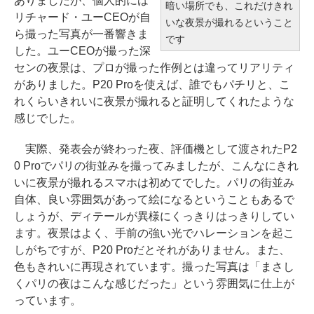
ありましたが、個人的には
暗い場所でも、これだけきれ
リチャード・ユーCEOが自
いな夜景が撮れるということ
ら撮った写真が一番響きま
です
した。ユーCEOが撮った深
センの夜景は、プロが撮った作例とは違ってリアリティ
がありました。P20 Proを使えば、誰でもパチリと、こ
れくらいきれいに夜景が撮れると証明してくれたような
感じでした。
実際、発表会が終わった夜、評価機として渡されたP2
0 Proでパリの街並みを撮ってみましたが、こんなにきれ
いに夜景が撮れるスマホは初めてでした。パリの街並み
自体、良い雰囲気があって絵になるということもあるで
しょうが、ディテールが異様にくっきりはっきりしてい
ます。夜景はよく、手前の強い光でハレーションを起こ
しがちですが、P20 Proだとそれがありません。また、
色もきれいに再現されています。撮った写真は「まさし
くパリの夜はこんな感じだった」という雰囲気に仕上が
っています。