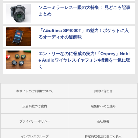
ソニーミラーレス一眼の大特集！ 見どころ記事
まとめ
「A&ultima SP4000T」の魅力！ポケットに入
るオーディオの醍醐味
エントリーなのに脅威の実力!「Osprey」Nobl
e Audioワイヤレスイヤフォン4機種を一気に聴
く
本サイトのご利用について
お問い合わせ
広告掲載のご案内
編集部へのご連絡
プライバシーポリシー
会社概要
インプレスグループ
特定商取引法に基づく表示