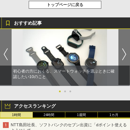
トップページに戻る
おすすめ記事
初心者の方におくる、スマートウォッチを選ぶときに確
認したい10のこと
●
●
●
アクセスランキング
1時間
24時間
1週間
1カ月
NTT島田社長、ソフトバンクのセブン出資に「dポイント使える