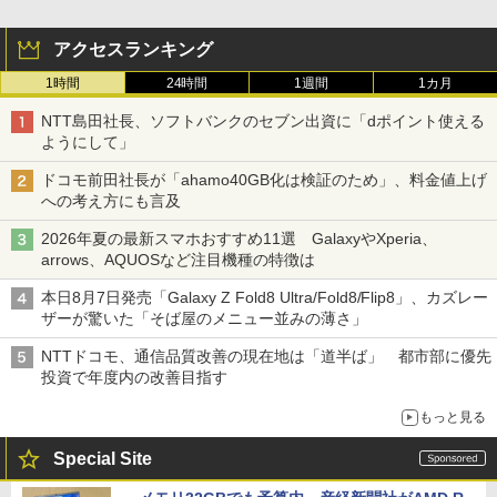
アクセスランキング
1時間
24時間
1週間
1カ月
NTT島田社長、ソフトバンクのセブン出資に「dポイント使える
ようにして」
ドコモ前田社長が「ahamo40GB化は検証のため」、料金値上げ
への考え方にも言及
2026年夏の最新スマホおすすめ11選 GalaxyやXperia、
arrows、AQUOSなど注目機種の特徴は
本日8月7日発売「Galaxy Z Fold8 Ultra/Fold8/Flip8」、カズレー
ザーが驚いた「そば屋のメニュー並みの薄さ」
NTTドコモ、通信品質改善の現在地は「道半ば」 都市部に優先
投資で年度内の改善目指す
もっと見る
Special Site