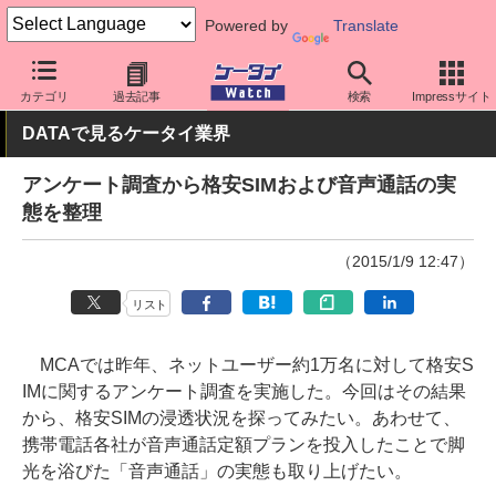
Powered by
Translate
ケータイ Watch
業界動向
調査
カテゴリ
過去記事
検索
Impressサイト
DATAで見るケータイ業界
アンケート調査から格安SIMおよび音声通話の実
態を整理
（2015/1/9 12:47）
リスト
MCAでは昨年、ネットユーザー約1万名に対して格安S
IMに関するアンケート調査を実施した。今回はその結果
から、格安SIMの浸透状況を探ってみたい。あわせて、
携帯電話各社が音声通話定額プランを投入したことで脚
光を浴びた「音声通話」の実態も取り上げたい。