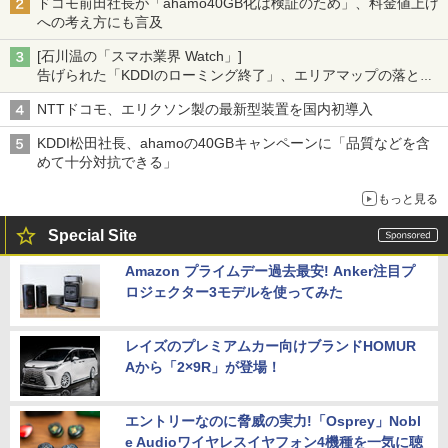
ドコモ前田社長が「ahamo40GB化は検証のため」、料金値上げ
への考え方にも言及
[石川温の「スマホ業界 Watch」]
告げられた「KDDIのローミング終了」、エリアマップの落とし
穴と楽天モバイルの課題
NTTドコモ、エリクソン製の最新型装置を国内初導入
KDDI松田社長、ahamoの40GBキャンペーンに「品質などを含
めて十分対抗できる」
もっと見る
Special Site
Amazon プライムデー過去最安! Anker注目プ
ロジェクター3モデルを使ってみた
レイズのプレミアムカー向けブランドHOMUR
Aから「2×9R」が登場！
エントリーなのに脅威の実力!「Osprey」Nobl
e Audioワイヤレスイヤフォン4機種を一気に聴