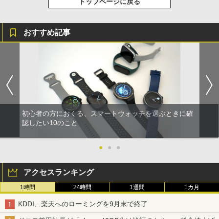
トップページに戻る
おすすめ記事
初心者の方におくる、スマートウォッチを選ぶときに確
認したい10のこと
●
●
●
アクセスランキング
1時間
24時間
1週間
1カ月
KDDI、楽天へのローミングを9月末で終了