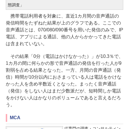
態調査」
携帯電話利用者を対象に、直近1カ月間の音声通話の
発信時間をたずねた結果が上のグラフである。ここでの
音声通話とは、070/080/090番号を用いた発信のみで、IP
電話、アプリによる通話、他の人からかかってきた電話
は含まれていない。
その結果「0分（電話はかけなかった）」が10.3％で、
1カ月の間に何らかの形で音声通話の発信を行った人が9
割弱を占める結果となった。一方、月間の音声通話（発
信）時間が10分以内におさまっている人は電話をかけな
かった人を含め半数近くとなった。まったく音声通話
（発信）をしない人はまだ少数派だが、短時間しか電話
をかけない人はかなりのボリュームであると言えるだろ
う。
MCA
IT専門の調査・コンサルティン