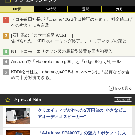
1時間
24時間
1週間
1カ月
ドコモ前田社長が「ahamo40GB化は検証のため」、料金値上げ
への考え方にも言及
[石川温の「スマホ業界 Watch」]
告げられた「KDDIのローミング終了」、エリアマップの落とし
穴と楽天モバイルの課題
NTTドコモ、エリクソン製の最新型装置を国内初導入
Amazonで「Motorola moto g06」と「edge 60」がセール
KDDI松田社長、ahamoの40GBキャンペーンに「品質などを含
めて十分対抗できる」
もっと見る
Special Site
クリエイティブが作った2万円台の“小さなピュ
アオーディオスピーカー”
「A&ultima SP4000T」の魅力！ポケットに入