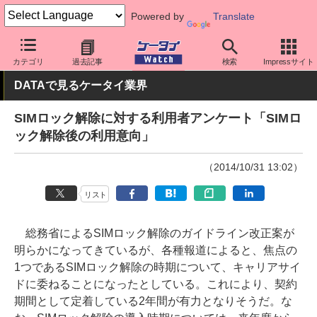
Powered by
Translate
ケータイ Watch
業界動向
調査
カテゴリ
過去記事
検索
Impressサイト
DATAで見るケータイ業界
SIMロック解除に対する利用者アンケート「SIMロ
ック解除後の利用意向」
（2014/10/31 13:02）
リスト
総務省によるSIMロック解除のガイドライン改正案が
明らかになってきているが、各種報道によると、焦点の
1つであるSIMロック解除の時期について、キャリアサイ
ドに委ねることになったとしている。これにより、契約
期間として定着している2年間が有力となりそうだ。な