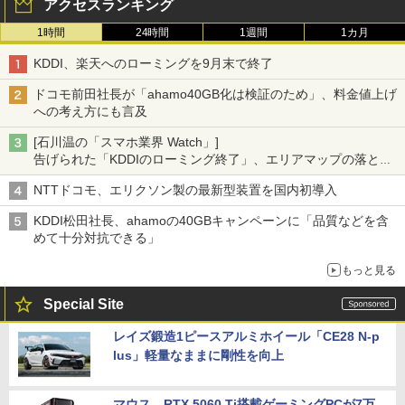
アクセスランキング
1時間
24時間
1週間
1カ月
KDDI、楽天へのローミングを9月末で終了
ドコモ前田社長が「ahamo40GB化は検証のため」、料金値上げ
への考え方にも言及
[石川温の「スマホ業界 Watch」]
告げられた「KDDIのローミング終了」、エリアマップの落とし
穴と楽天モバイルの課題
NTTドコモ、エリクソン製の最新型装置を国内初導入
KDDI松田社長、ahamoの40GBキャンペーンに「品質などを含
めて十分対抗できる」
もっと見る
Special Site
レイズ鍛造1ピースアルミホイール「CE28 N-p
lus」軽量なままに剛性を向上
マウス、RTX 5060 Ti搭載ゲーミングPCが7万