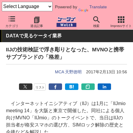
Powered by
Translate
ケータイ Watch
格安スマホ/格安SIM
格安SIM/MVNO
IIJ
カテゴリ
過去記事
検索
Impressサイト
DATAで見るケータイ業界
IIJの技術検証で浮き彫りとなった、MVNOと携帯
サブブランドの「格差」
MCA 天野徳明
2017年2月13日 10:56
リスト
インターネットイニシアティブ（IIJ）は1月に「IIJmio
meeting 14」を大阪と東京で開催した。同社による個人
向けMVNO「IIJmio」のトークイベントで、当日はIIJの
担当者が格安スマホの選び方、SIMロック解除の歴史と
今後などを解説した。