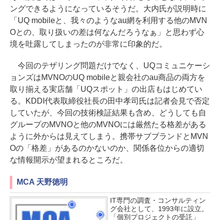
ングできるようになっているそうだ。大内氏が説明時に
「UQ mobileと、我々のようなau網を利用する他のMVN
Oとの、取り扱いの差は何なんだろうなぁ」と思わず心
境を吐露してしまったのが非常に印象的だ。
今回のテザリング問題だけでなく、UQコミュニケーシ
ョンズはMVNOのUQ mobileと親会社のau商品の両方を
取り揃える実店舗「UQスポット」の出店もはじめてい
る。KDDI代表取締役社長の田中孝司氏は記者会見で否定
していたが、今回の技術検証結果も含め、どうしても自
グループのMVNOと他のMVNOには厳然たる格差がある
ように外からは見えてしまう。携帯サブブランドとMVN
Oの「格差」があるのかないのか、関係各位からの適切
な情報開示が望まれるところだ。
MCA 天野徳明
IT専門の調査・コンサルティン
グ会社として、1993年に設立。
「個別プロジェクトの受託」