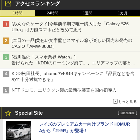
アクセスランキング
1時間
24時間
1週間
1カ月
[みんなのケータイ]今年前半期で唯一購入した「Galaxy S26
Ultra」は万能スマホだと改めて思う
[本日の一品]黄色い文字盤とスマイル窓が楽しい国内未発売の
CASIO「AMW-880D」
[石川温の「スマホ業界 Watch」]
告げられた「KDDIのローミング終了」、エリアマップの落とし
穴と楽天モバイルの課題
KDDI松田社長、ahamoの40GBキャンペーンに「品質などを含
めて十分対抗できる」
NTTドコモ、エリクソン製の最新型装置を国内初導入
もっと見る
Special Site
レイズのプレミアムカー向けブランドHOMUR
Aから「2×9R」が登場！