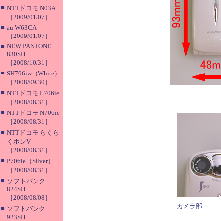
■
NTTドコモ N03A
［2009/01/07］
■
au W63CA
［2009/01/07］
■
NEW PANTONE
830SH
［2008/10/31］
■
SH706iw（White）
［2008/09/30］
■
NTTドコモ L706ie
［2008/08/31］
■
NTTドコモ N706ie
［2008/08/31］
■
NTTドコモ らくら
くホンV
［2008/08/31］
■
P706ie（Silver）
［2008/08/31］
■
ソフトバンク
824SH
［2008/08/08］
カメラ部
■
ソフトバンク
923SH