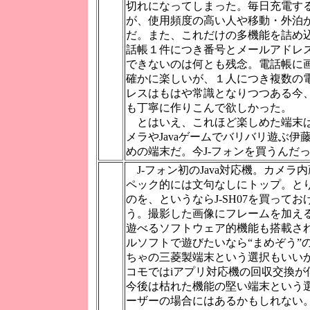
切れになってしまった。毎日充電す
が、使用頻度の高い人や移動・外泊
だ。また、これだけの多機能を詰め
話帳１件につき番号とメールアドレ
できないのは何とも残念。電話帳に
確かに楽しいが、１人につき複数の
レスはもはや常識となりつつある今
も丁寧に作りこんで欲しかった。
とはいえ、これほど楽しめた端末
メラやJavaゲームでバリバリ遊ぶ伊
めの端末だ。今J-フォンを買うんだ
J-フォン初のJava対応機。カメラ内
ペック的には文句なしにトップ。と
のを、というならJ-SH07を買って
う。撮影した画像にフレームを加え
遊べるソフトウェア的機能も搭載さ
ルソフトで遊びたいなら“まめぞう”のJ
ちゃの三菱製端末という選択もいい
コモではiアプリ対応機の回収交換が
今後は枯れた機能の堅い端末という
ーザーの場合にはあるかもしれない