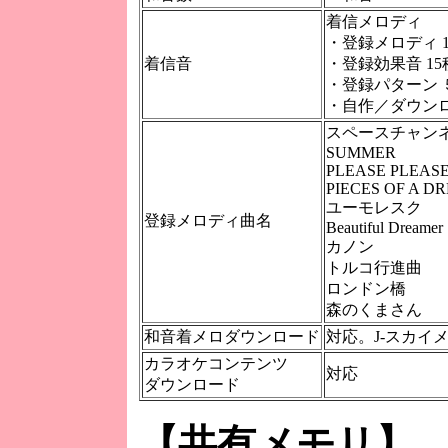
着信メロディ
・登録メロディ 1
着信音
・登録効果音 15
・登録パターン 
・自作／ダウン
スペースチャン
SUMMER
PLEASE PLEAS
PIECES OF A D
ユーモレスク
登録メロディ曲名
Beautiful Dreamer
カノン
トルコ行進曲
ロンドン橋
森のくまさん
和音着メロダウンロード
対応。J-スカイ
カラオケコンテンツ
対応
ダウンロード
【共有メモリ】