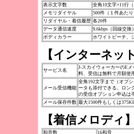
表示文字数
全角10文字×11行（
メモリダイヤル
500件（１件あ
リダイヤル・着信履歴
各20件
データ通信速度
9.6kbps（回線交換
ボディカラー
ホワイトビーチ、
【インターネッ
J-スカイウォーカーのE
サービス名
料、受信は無料で月額使用
全角192文字まで（オプシ
メール受信機能
ータも添付できる。ロン
の受信オプション申込は
メール保存件数
最大1500件もしくは37
【着信メロディ
和音数
16和音