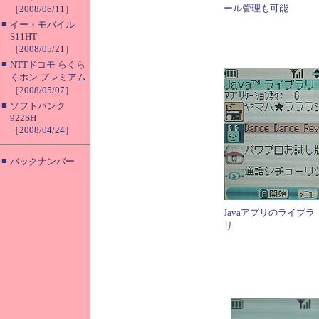
ール管理も可能
［2008/06/11］
■
イー・モバイル
S11HT
［2008/05/21］
■
NTTドコモ らくら
くホン プレミアム
［2008/05/07］
■
ソフトバンク
922SH
［2008/04/24］
■
バックナンバー
Javaアプリのライブラ
リ