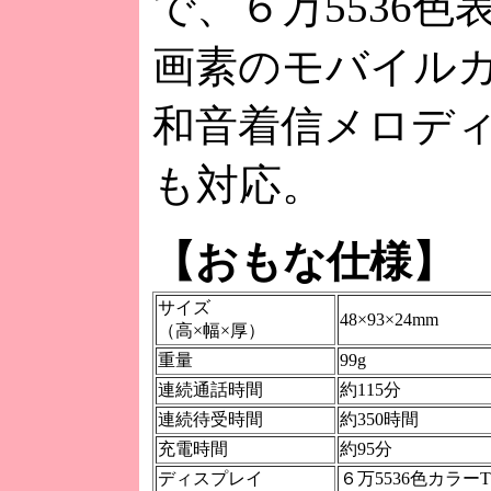
で、６万5536色
画素のモバイルカ
和音着信メロデ
も対応。
【おもな仕様】
サイズ
48×93×24mm
（高×幅×厚）
重量
99g
連続通話時間
約115分
連続待受時間
約350時間
充電時間
約95分
ディスプレイ
６万5536色カラーT