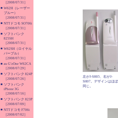
［2008/07/31］
■
W62H（レーザー
ブルー）
［2008/07/31］
■
NTTドコモ SO706i
［2008/07/31］
■
ソフトバンク
825SH
［2008/07/31］
■
W62SH（ロイヤル
パープル）
［2008/07/31］
■
au G’zOne W62CA
［2008/07/29］
■
ソフトバンク 824P
左がJ-SH05、右がJ-
［2008/07/26］
SH07。デザインはほぼ
■
ソフトバンク
同じ。
iPhone 3G
［2008/07/16］
■
ソフトバンク 823P
［2008/07/09］
■
NTTドコモ F706i
［2008/07/02］