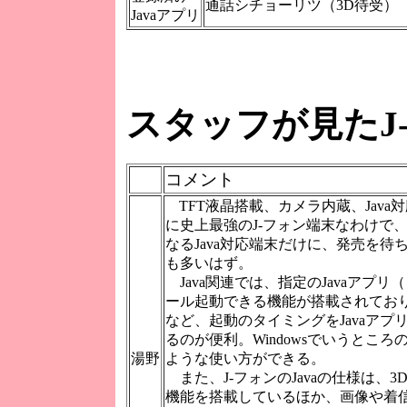
通話シチョーリツ（3D待受）
Javaアプリ
スタッフが見たJ-
コメント
TFT液晶搭載、カメラ内蔵、Java
に史上最強のJ-フォン端末なわけで、
なるJava対応端末だけに、発売を待
も多いはず。
Java関連では、指定のJavaアプ
ール起動できる機能が搭載されてお
など、起動のタイミングをJavaアプ
るのが便利。Windowsでいうとこ
湯野
ような使い方ができる。
また、J-フォンのJavaの仕様は、
機能を搭載しているほか、画像や着