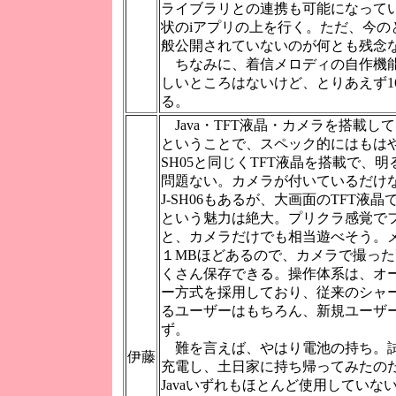
ライブラリとの連携も可能になって
状のiアプリの上を行く。ただ、今の
般公開されていないのが何とも残念
ちなみに、着信メロディの自作機
しいところはないけど、とりあえず1
る。
Java・TFT液晶・カメラを搭載し
ということで、スペック的にはもはや
SH05と同じくTFT液晶を搭載で、
問題ない。カメラが付いているだけならJ-
J-SH06もあるが、大画面のTFT液
という魅力は絶大。プリクラ感覚で
と、カメラだけでも相当遊べそう。
１MBほどあるので、カメラで撮った画
くさん保存できる。操作体系は、オ
ー方式を採用しており、従来のシャ
るユーザーはもちろん、新規ユーザ
ず。
難を言えば、やはり電池の持ち。
伊藤
充電し、土日家に持ち帰ってみたの
Javaいずれもほとんど使用していな