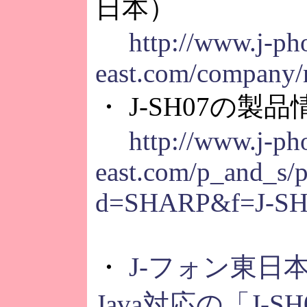
日本）
http://www.j-ph
east.com/company/
・ J-SH07の製
http://www.j-ph
east.com/p_and_s/p
d=SHARP&f=J-SH
・
J-フォン東日
Java対応の「J-SH