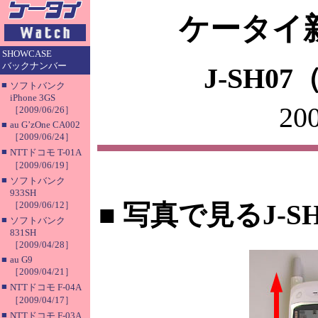
ケータイ新
SHOWCASE
バックナンバー
J-SH
■
ソフトバンク
iPhone 3GS
2
［2009/06/26］
■
au G’zOne CA002
［2009/06/24］
■
NTTドコモ T-01A
［2009/06/19］
■
ソフトバンク
933SH
［2009/06/12］
■
写真で見るJ-SH
■
ソフトバンク
831SH
［2009/04/28］
■
au G9
［2009/04/21］
■
NTTドコモ F-04A
［2009/04/17］
■
NTTドコモ F-03A