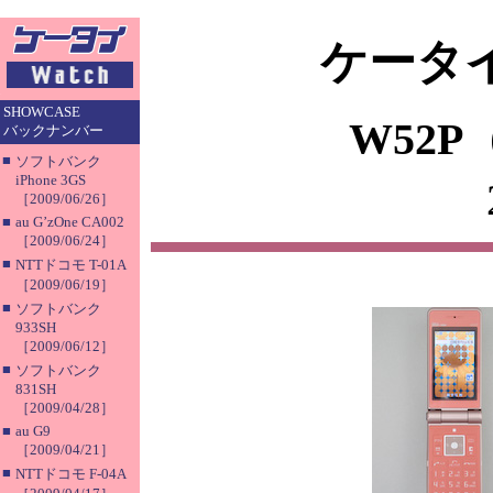
ケータイ
SHOWCASE
W52
バックナンバー
■
ソフトバンク
iPhone 3GS
［2009/06/26］
■
au G’zOne CA002
［2009/06/24］
■
NTTドコモ T-01A
［2009/06/19］
■
ソフトバンク
933SH
［2009/06/12］
■
ソフトバンク
831SH
［2009/04/28］
■
au G9
［2009/04/21］
■
NTTドコモ F-04A