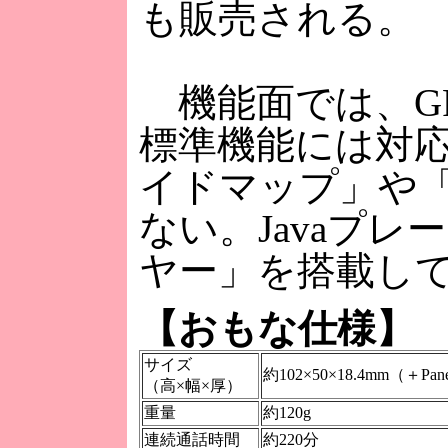
も販売される。
機能面では、G
標準機能には対応
イドマップ」や
ない。Javaプ
ヤー」を搭載し
【おもな仕様】
サイズ
約102×50×18.4mm（＋P
（高×幅×厚）
重量
約120g
連続通話時間
約220分