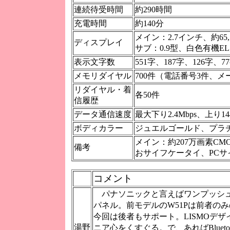
連続待受時間
約290時間
充電時間
約140分
メイン：2.7インチ、約65,
ディスプレイ
サブ：0.9型、白色有機EL
表示文字数
551字、187字、126字、7
メモリダイヤル
700件（電話番号3件、
リダイヤル・着
各50件
信履歴
データ通信速度
最大下り2.4Mbps、上り1
ボディカラー
ジュエルゴールド、プラ
メイン：約207万画素CMO
備考
おサイフケータイ、PCサ
コメント
パナソニックと言えばワンプッシ
パネル。前モデルのW51Pは前者の
今回は後者もサポート。LISMOデ
湯野
ニア心をくすぐる。で、あればBluet