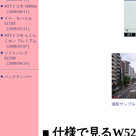
■
NTTドコモ SH906i
［2008/06/11］
■
イー・モバイル
S11HT
［2008/05/21］
■
NTTドコモ らくら
くホン プレミアム
［2008/05/07］
■
ソフトバンク
922SH
［2008/04/24］
■
バックナンバー
撮影サンプル
■
仕様で見るW52