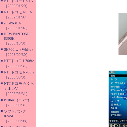
■
NTTドコモ L-01A
［2009/01/20］
■
NTTドコモ N03A
［2009/01/07］
■
au W63CA
［2009/01/07］
■
NEW PANTONE
830SH
［2008/10/31］
■
SH706iw（White）
［2008/09/30］
■
NTTドコモ L706ie
［2008/08/31］
■
NTTドコモ N706ie
［2008/08/31］
■
NTTドコモ らくら
くホンV
［2008/08/31］
■
P706ie（Silver）
［2008/08/31］
■
ソフトバンク
824SH
［2008/08/08］
■