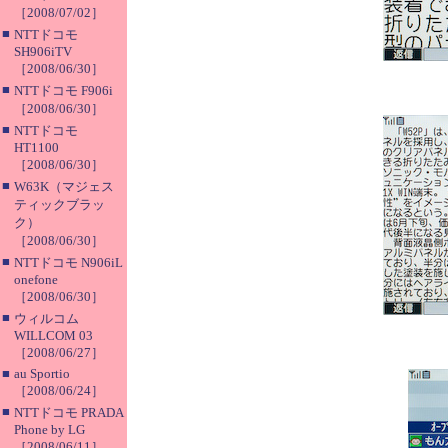
［2008/07/02］
■
NTTドコモ
SH906iTV
［2008/06/30］
■
NTTドコモ F906i
［2008/06/30］
■
NTTドコモ
HT1100
［2008/06/30］
■
W63K（マジェス
ティックブラッ
ク）
［2008/06/30］
■
NTTドコモ N906iL
onefone
［2008/06/30］
■
ウィルコム
WILLCOM 03
［2008/06/27］
■
au Sportio
［2008/06/24］
■
NTTドコモ PRADA
Phone by LG
［2008/06/11］