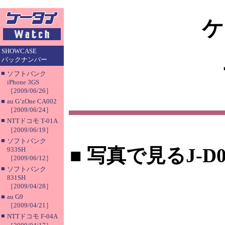
ケ
SHOWCASE
バックナンバー
■
ソフトバンク
iPhone 3GS
［2009/06/26］
■
au G’zOne CA002
［2009/06/24］
■
NTTドコモ T-01A
［2009/06/19］
■
ソフトバンク
■
写真で見るJ-D07“
933SH
［2009/06/12］
■
ソフトバンク
831SH
［2009/04/28］
■
au G9
［2009/04/21］
■
NTTドコモ F-04A