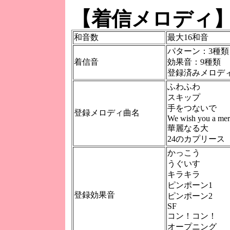
【着信メロディ
和音数
最大16和音
パターン：3種類
着信音
効果音：9種類
登録済みメロデ
ふわふわ
スキップ
手をつないで
登録メロディ曲名
We wish you a me
華麗なる大
24のカプリース
かっこう
うぐいす
キラキラ
ピンポーン1
登録効果音
ピンポーン2
SF
コン！コン！
オープニング