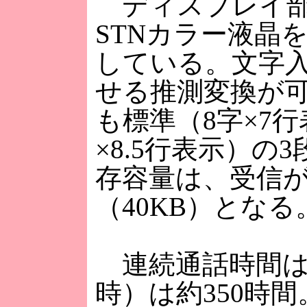
ディスプレイ部は、
STNカラー液晶
している。文字
せる推測変換が可
も標準（8字×7行
×8.5行表示）
存容量は、受信が最
（40KB）となる
連続通話時間は約
時）は約350時間。