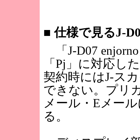
■
仕様で見るJ-D07“
「J-D07 en
「Pj」に対応し
契約時にはJ-ス
できない。プリカ
メール・Eメール
る。