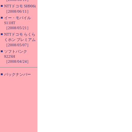
■
NTTドコモ SH906i
［2008/06/11］
■
イー・モバイル
S11HT
［2008/05/21］
■
NTTドコモ らくら
くホン プレミアム
［2008/05/07］
■
ソフトバンク
922SH
［2008/04/24］
■
バックナンバー