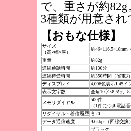
で、重さが約82
3種類が用意され
【おもな仕様】
サイズ
約46×116.5×18
（高×幅×厚）
重量
約82g
連続通話時間
約130分
連続待受時間
約350時間（省電
ディスプレイ
4,096色表示1.4
表示文字数
全角10字×8.5行、8
500件
メモリダイヤル
（1件につき電話番
リダイヤル・着信履歴
各20
データ通信速度
9.6kbps（回線交換
ブラック