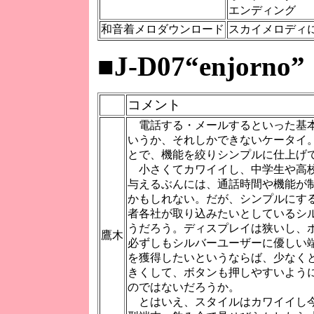
エンディング
和音着メロダウンロード
スカイメロディ
■
J-D07“enjorno”
コメント
電話する・メールするといった基
いうか、それしかできないケータイ
とで、機能を絞りシンプルに仕上げ
小さくてカワイイし、中学生や高
与えるぶんには、通話時間や機能が
かもしれない。だが、シンプルにす
者各社が取り込みたいとしているシ
うだろう。ディスプレイは狭いし、
鷹木
必ずしもシルバーユーザーに優しい
を獲得したいというならば、少なく
きくして、ボタンも押しやすいよう
のではないだろうか。
とはいえ、スタイルはカワイイし