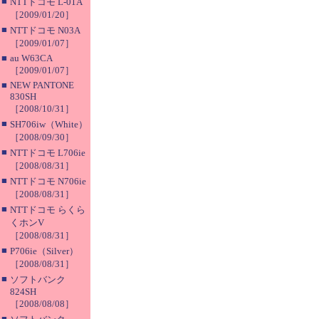
■
NTTドコモ L-01A
［2009/01/20］
■
NTTドコモ N03A
［2009/01/07］
■
au W63CA
［2009/01/07］
■
NEW PANTONE
830SH
［2008/10/31］
■
SH706iw（White）
［2008/09/30］
■
NTTドコモ L706ie
［2008/08/31］
■
NTTドコモ N706ie
［2008/08/31］
■
NTTドコモ らくら
くホンV
［2008/08/31］
■
P706ie（Silver）
［2008/08/31］
■
ソフトバンク
824SH
［2008/08/08］
■