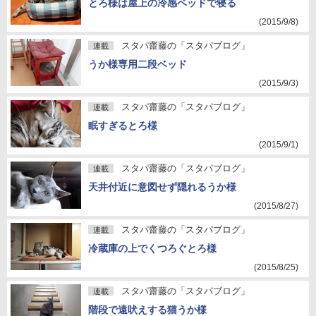
とろ様は屋上の冷感ベッドで寝る
(2015/9/8)
スタパ齋藤の「スタパブログ」
連載
うか様専用二段ベッド
(2015/9/3)
スタパ齋藤の「スタパブログ」
連載
眠すぎるとろ様
(2015/9/1)
スタパ齋藤の「スタパブログ」
連載
天井付近に意図せず隠れるうか様
(2015/8/27)
スタパ齋藤の「スタパブログ」
連載
冷蔵庫の上でくつろぐとろ様
(2015/8/25)
スタパ齋藤の「スタパブログ」
連載
階段で遠吠えする猫うか様