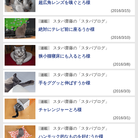
超広角レンズを嗅ぐとろ様
(2016/3/15)
スタパ齋藤の「スタパブログ」
連載
絶対にテレビ前に座るうか様
(2016/3/10)
スタパ齋藤の「スタパブログ」
連載
狭小猫寝床にも入るとろ様
(2016/3/8)
スタパ齋藤の「スタパブログ」
連載
手をググッと伸ばすうか様
(2016/3/3)
スタパ齋藤の「スタパブログ」
連載
チャレンジャーとろ様
(2016/3/1)
スタパ齋藤の「スタパブログ」
連載
ハンモック的なものを好むうか様