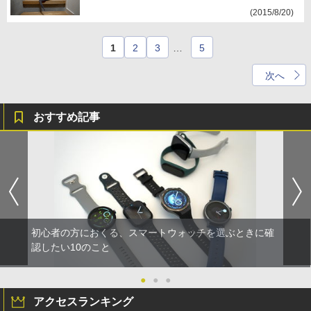
(2015/8/20)
1
2
3
…
5
次へ
おすすめ記事
初心者の方におくる、スマートウォッチを選ぶときに確
認したい10のこと
●
●
●
アクセスランキング