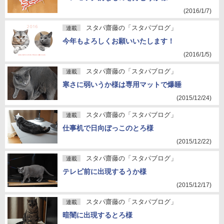
(2016/1/7)
スタパ齋藤の「スタパブログ」
連載
今年もよろしくお願いいたします！
(2016/1/5)
スタパ齋藤の「スタパブログ」
連載
寒さに弱いうか様は専用マットで爆睡
(2015/12/24)
スタパ齋藤の「スタパブログ」
連載
仕事机で日向ぼっこのとろ様
(2015/12/22)
スタパ齋藤の「スタパブログ」
連載
テレビ前に出現するうか様
(2015/12/17)
スタパ齋藤の「スタパブログ」
連載
暗闇に出現するとろ様