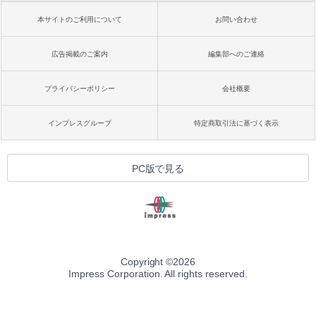
本サイトのご利用について
お問い合わせ
広告掲載のご案内
編集部へのご連絡
プライバシーポリシー
会社概要
インプレスグループ
特定商取引法に基づく表示
PC版で見る
Copyright ©
2026
Impress Corporation. All rights reserved.