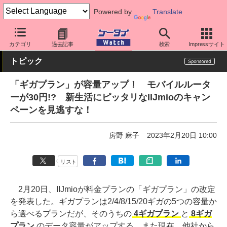
Powered by
Translate
ケータイ Watch
格安スマホ/格安SIM
格安SIM/MVNO
IIJ
カテゴリ
過去記事
検索
Impressサイト
トピック
「ギガプラン」が容量アップ！ モバイルルータ
ーが30円!? 新生活にピッタリなIIJmioのキャン
ペーンを見逃すな！
房野 麻子
2023年2月20日 10:00
リスト
2月20日、IIJmioが料金プランの「ギガプラン」の改定
を発表した。ギガプランは2/4/8/15/20ギガの5つの容量か
ら選べるプランだが、そのうちの
4ギガプラン
と
8ギガ
プラン
のデータ容量がアップする。また現在、他社から