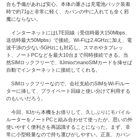
合も予備があれば安心。本体の重さは充電池パック装着
時で約71gと非常に軽く、カバンの中に入れても全く邪
魔にならない。
インターネットにはLTE回線（受信時最大150Mbps、
送信時最大50Mpbs）で接続。Wi-Fiは2.4GHzに加え、電
波干渉の少ない5GHzにも対応し、スマホやタブレッ
ト、ノートPCなどを最大10台まで同時接続できる。当
然SIMロックフリーで、IIJmioのnanoSIMカードを挿せば
自動でインターネットに接続してくれる。
SIMロックフリーなので、会社支給のSIMをWi-Fiルー
ターに挿して、プライベート回線と使い分けて利用する
のもいいだろう。
今回、IIJから本機をお借りして、久しぶりにモバイル
ルーターをノートPCと組み合わせて使ったが、思いの外
使いやすく便利さを再認識することになった。まず、非
常に小型軽量なので持ち運びがしやすい。正直、カバン