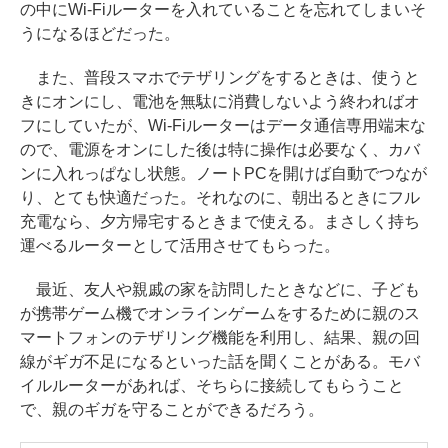
の中にWi-Fiルーターを入れていることを忘れてしまいそ
うになるほどだった。
また、普段スマホでテザリングをするときは、使うと
きにオンにし、電池を無駄に消費しないよう終わればオ
フにしていたが、Wi-Fiルーターはデータ通信専用端末な
ので、電源をオンにした後は特に操作は必要なく、カバ
ンに入れっぱなし状態。ノートPCを開けば自動でつなが
り、とても快適だった。それなのに、朝出るときにフル
充電なら、夕方帰宅するときまで使える。まさしく持ち
運べるルーターとして活用させてもらった。
最近、友人や親戚の家を訪問したときなどに、子ども
が携帯ゲーム機でオンラインゲームをするために親のス
マートフォンのテザリング機能を利用し、結果、親の回
線がギガ不足になるといった話を聞くことがある。モバ
イルルーターがあれば、そちらに接続してもらうこと
で、親のギガを守ることができるだろう。