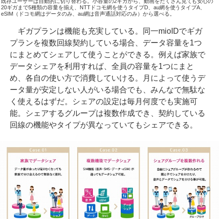
既存ユーザーは自動的に切り替わる。小容量の2ギガから、動画をたくさん見ても安心の
20ギガまで5種類の容量を揃え、NTTドコモ網を使うタイプD、au網を使うタイプA、
eSIM（ドコモ網はデータのみ、au網は音声通話対応のみ）から選べる。
ギガプランは機能も充実している。同一mioIDでギガ
プランを複数回線契約している場合、データ容量を1つ
にまとめてシェアして使うことができる。例えば家族で
データシェアを利用すれば、全員の容量を1つにまと
め、各自の使い方で消費していける。月によって使うデ
ータ量が安定しない人がいる場合でも、みんなで無駄な
く使えるはずだ。シェアの設定は毎月何度でも実施可
能。シェアするグループは複数作成でき、契約している
回線の機能やタイプが異なっていてもシェアできる。