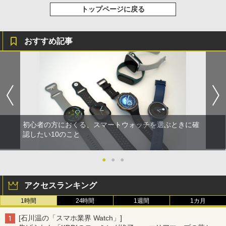
トップページに戻る
おすすめ記事
初心者の方におくる、スマートウォッチを選ぶときに確
認したい10のこと
●
●
●
アクセスランキング
1時間
24時間
1週間
1カ月
[石川温の「スマホ業界 Watch」]