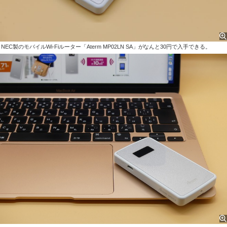
NEC製のモバイルWi-Fiルーター「Aterm MP02LN SA」がなんと30円で入手できる。