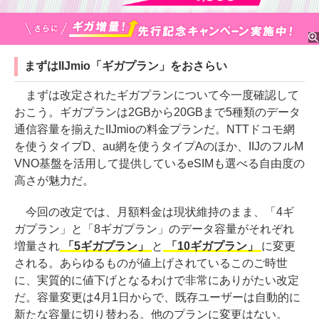
まずはIIJmio「ギガプラン」をおさらい
まずは改定されたギガプランについて今一度確認して
おこう。ギガプランは2GBから20GBまで5種類のデータ
通信容量を揃えたIIJmioの料金プランだ。NTTドコモ網
を使うタイプD、au網を使うタイプAのほか、IIJのフルM
VNO基盤を活用して提供しているeSIMも選べる自由度の
高さが魅力だ。
今回の改定では、月額料金は現状維持のまま、「4ギ
ガプラン」と「8ギガプラン」のデータ容量がそれぞれ
増量され
「5ギガプラン」
と
「10ギガプラン」
に変更
される。あらゆるものが値上げされているこのご時世
に、実質的に値下げとなるわけで非常にありがたい改定
だ。容量変更は4月1日からで、既存ユーザーは自動的に
新たな容量に切り替わる。他のプランに変更はない。