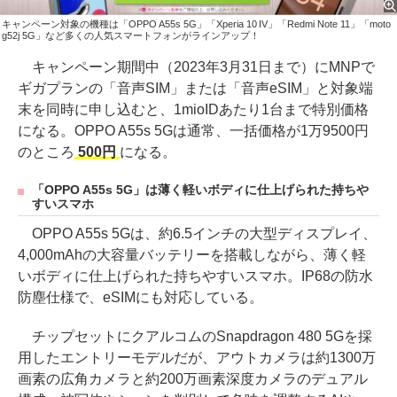
キャンペーン対象の機種は「OPPO A55s 5G」「Xperia 10 IV」「Redmi Note 11」「moto
g52j 5G」など多くの人気スマートフォンがラインアップ！
キャンペーン期間中（2023年3月31日まで）にMNPで
ギガプランの「音声SIM」または「音声eSIM」と対象端
末を同時に申し込むと、1mioIDあたり1台まで特別価格
になる。OPPO A55s 5Gは通常、一括価格が1万9500円
のところ
500円
になる。
「OPPO A55s 5G」は薄く軽いボディに仕上げられた持ちや
すいスマホ
OPPO A55s 5Gは、約6.5インチの大型ディスプレイ、
4,000mAhの大容量バッテリーを搭載しながら、薄く軽
いボディに仕上げられた持ちやすいスマホ。IP68の防水
防塵仕様で、eSIMにも対応している。
チップセットにクアルコムのSnapdragon 480 5Gを採
用したエントリーモデルだが、アウトカメラは約1300万
画素の広角カメラと約200万画素深度カメラのデュアル