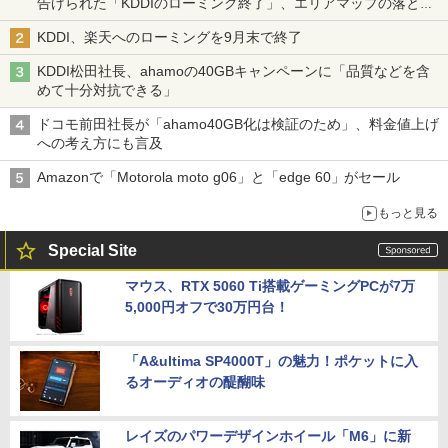
告げられた「KDDIのローミング終了」、エリアマップの落とし
穴と楽天モバイルの課題
KDDI、楽天へのローミングを9月末で終了
KDDI松田社長、ahamoの40GBキャンペーンに「品質などを含
めて十分対抗できる」
ドコモ前田社長が「ahamo40GB化は検証のため」、料金値上げ
への考え方にも言及
Amazonで「Motorola moto g06」と「edge 60」がセール
もっと見る
Special Site
マウス、RTX 5060 Ti搭載ゲーミングPCが7万
5,000円オフで30万円台！
「A&ultima SP4000T」の魅力！ポケットに入
るオーディオの醍醐味
レイズのパワーデザインホイール「M6」に新