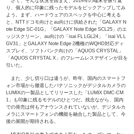
さて、そんな状況を踏まえ、2014年の端末を振り返
り、個人的に印象に残ったモデルをピックアップしてみ
よう。まず、ハードウェアのスペックを中心に考える
と、NTTドコモ向けとau向けに供給された「GALAXY N
ote Edge SC-01G」「GALAXY Note Edge SCL25」のエ
ッジスクリーン、au向けの「isai FL LGL24」「isai VL L
GV31」とGALAXY Note Edge 2機種のWQHD対応ディ
スプレイ、ソフトバンク向けの「AQUOS CRYSTAL」
「AQUOS CRYSTAL X」のフレームレスデザインが目を
引いた。
また、少し切り口は違うが、昨年、国内のスマートフ
ォン市場から撤退したパナソニックがデジタルカメラの
LUMIXの一製品としてリリースした「LUMIX DMC-CM
1」も印象に残るモデルのひとつだ。残念ながら、国内
での発売は何もアナウンスされていないが、デジタルカ
メラにスマートフォンの機能を融合した製品として、今
後の展開が期待される。