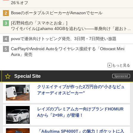
26％オフ
BoseのポータブルスピーカーがAmazonでセール
[石野純也の「スマホとお金」]
ワイモバイルはahamo 40GBを追わない――単身向け「超おトク
割」の安さと1年限定の注意点
povoで連休向けトッピング発売、3日間・7日間使い放題
CarPlayやAndroid Autoをワイヤレス接続する「Ottocast Mini
Aura」発売
もっと見る
Special Site
クリエイティブが作った2万円台の“小さなピュ
アオーディオスピーカー”
レイズのプレミアムカー向けブランドHOMUR
Aから「2×9R」が登場！
「A&ultima SP4000T」の魅力！ポケットに入