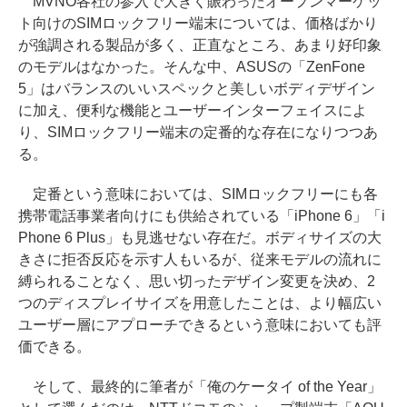
MVNO各社の参入で大きく賑わったオープンマーケッ
ト向けのSIMロックフリー端末については、価格ばかり
が強調される製品が多く、正直なところ、あまり好印象
のモデルはなかった。そんな中、ASUSの「ZenFone
5」はバランスのいいスペックと美しいボディデザイン
に加え、便利な機能とユーザーインターフェイスによ
り、SIMロックフリー端末の定番的な存在になりつつあ
る。
定番という意味においては、SIMロックフリーにも各
携帯電話事業者向けにも供給されている「iPhone 6」「i
Phone 6 Plus」も見逃せない存在だ。ボディサイズの大
きさに拒否反応を示す人もいるが、従来モデルの流れに
縛られることなく、思い切ったデザイン変更を決め、2
つのディスプレイサイズを用意したことは、より幅広い
ユーザー層にアプローチできるという意味においても評
価できる。
そして、最終的に筆者が「俺のケータイ of the Year」