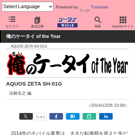
Powered by
Translate
ケータイ Watch
キャリア
ドコモ
AQUOS
カテゴリ
過去記事
検索
Impressサイト
俺のケータイ of the Year
AQUOS ZETA SH-01G
AQUOS ZETA SH-01G
法林岳之 編
（2014/12/26 13:00）
リスト
2014年のモバイル業界は、大きな転換期を迎えた年だ