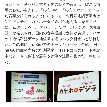
ったと言えそうだ。業界全体の動きで言えば、MVNO市
場に各社が参入し、「格安SIM」「格安スマホ」といっ
た言葉が語られるようになる一方、各携帯電話事業者は
NTTドコモの「カケホーダイ＆パケあえる」を皮切り
に、auの「カケホとデジラ」、ソフトバンクの「スマ放
題」が発表され、国内の音声通話で定額が実現し、パケ
ット通信料はデータ通信量を選ぶパック料金へと移行し
た。この他にも春商戦でのキャッシュバック合戦、iPho
ne 6/6 Plus発売時の行列騒動、NTTドコモのセット割論
争など、さまざまな競争や論争が注目を集めた一年だっ
た。