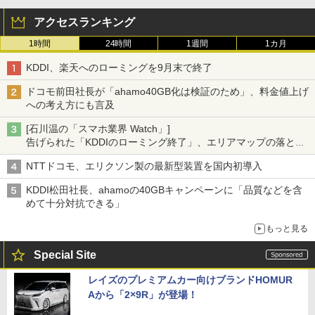
アクセスランキング
1時間
24時間
1週間
1カ月
KDDI、楽天へのローミングを9月末で終了
ドコモ前田社長が「ahamo40GB化は検証のため」、料金値上げ
への考え方にも言及
[石川温の「スマホ業界 Watch」]
告げられた「KDDIのローミング終了」、エリアマップの落とし
穴と楽天モバイルの課題
NTTドコモ、エリクソン製の最新型装置を国内初導入
KDDI松田社長、ahamoの40GBキャンペーンに「品質などを含
めて十分対抗できる」
もっと見る
Special Site
レイズのプレミアムカー向けブランドHOMUR
Aから「2×9R」が登場！