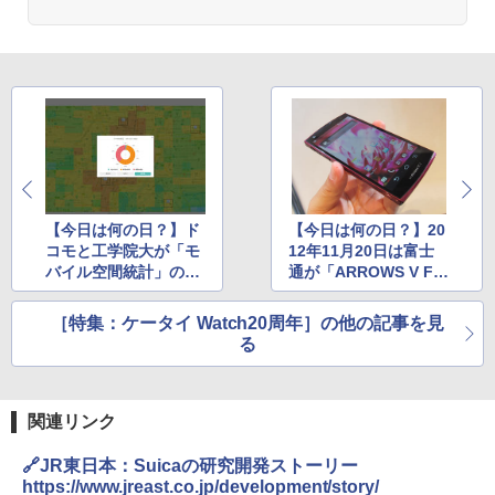
【今日は何の日？】ド
【今日は何の日？】20
コモと工学院大が「モ
12年11月20日は富士
バイル空間統計」の共
通が「ARROWS V F-0
同研究を発表した日
4E」「ARROWS kiss
F-03E」を紹介した日
［特集：ケータイ Watch20周年］の他の記事を見
る
関連リンク
🔗JR東日本：Suicaの研究開発ストーリー
https://www.jreast.co.jp/development/story/