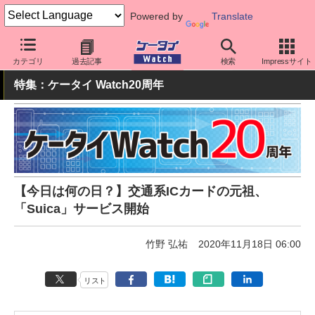
Powered by
Translate
ケータイ Watch
アプリ・サービス
決済/金融
カテゴリ
過去記事
検索
Impressサイト
特集：ケータイ Watch20周年
【今日は何の日？】交通系ICカードの元祖、
「Suica」サービス開始
竹野 弘祐
2020年11月18日 06:00
リスト