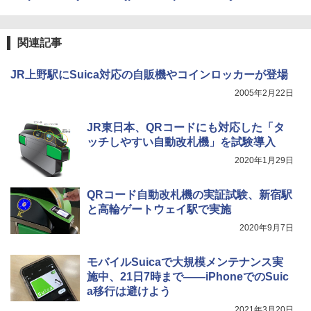
関連記事
JR上野駅にSuica対応の自販機やコインロッカーが登場
2005年2月22日
JR東日本、QRコードにも対応した「タ
ッチしやすい自動改札機」を試験導入
2020年1月29日
QRコード自動改札機の実証試験、新宿駅
と高輪ゲートウェイ駅で実施
2020年9月7日
モバイルSuicaで大規模メンテナンス実
施中、21日7時まで――iPhoneでのSuic
a移行は避けよう
2021年3月20日