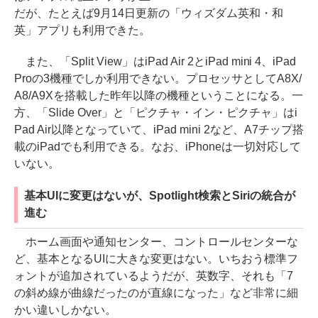
だが、たとえば9月14日更新の「ウィズダム英和・和
英」アプリも利用できた。
また、「Split View」はiPad Air 2とiPad mini 4、iPad
Proの3機種でしか利用できない。プロセッサとしてA8X/
A8/A9Xを搭載した昨年以降の機種ということになる。一
方、「Slide Over」と「ピクチャ・イン・ピクチャ」はi
Pad Air以降となっていて、iPad mini 2など、A7チップ搭
載のiPadでも利用できる。なお、iPhoneは一切対応して
いない。
基本UIに変更はないが、Spotlight検索とSiriの統合が
進む
ホーム画面や通知センター、コントロールセンターな
ど、基本となるUIに大きな変更はない。いちおう標準フ
ォントが追加されているようだが、英数字、それも「7
の斜め線が曲線だったのが直線になった」など非常に細
かい違いしかない。