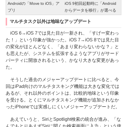
Androidの「Move to iOS」ア
iOS 9初回起動時に「Android
プリ
からデータを移行」が選べる
マルチタスク以外は地味なアップデート
iOS 6→iOS 7では見た目が一新され、「すげー変わっ
た！」という印象が強かった。iOS 7→iOS 8では見た目
の変化がほとんどなく、「あまり変わらないかな？」と
も思えたが、システムを拡張するようなアプリがサード
パーティに開放されるという、かなり大きな変更があっ
た。
そうした過去のメジャーアップデートに比べると、今
回はiPad向けのマルチタスキング機能は大きな変化では
あるが、それ以外のポイントは、比較的地味という印象
を受ける。とくにマルチタスキング機能が追加されなか
ったiPhoneでは実感しにくいメジャーアップデートだ。
あえていうと、SiriとSpotlight検索の統合が進み、「な
んでもとりあえずSiriに聞くか検索画面に入力」という使