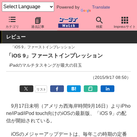
Powered by
Translate
ケータイ Watch
OS
iPhone (iOS)
iOS
カテゴリ
過去記事
検索
Impressサイト
レビュー
「iOS 9」ファーストインプレッション
「iOS 9」ファーストインプレッション
iPadのマルチタスキングが最大の目玉
（2015/9/17 08:50）
リスト
9月17日未明（アメリカ西海岸時間9月16日）よりiPho
ne/iPad/iPod touch向けのiOSの最新版、「iOS 9」の配
信が開始されている。
iOSのメジャーアップデートは、毎年この時期の定番