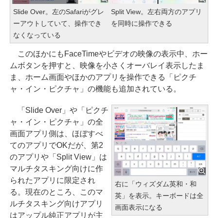
Slide Over。左のSafariがグレ
Split View。左右両方のアプリ
ーアウトしていて、操作でき
を同時に操作できる
なくなっている
このほかにもFaceTimeやビデオの映像の表示中、ホー
ムボタンを押すと、映像を小さくオーバレイ表示したま
ま、ホーム画面やほかのアプリを操作できる「ピクチ
ャ・イン・ピクチャ」の機能も追加されている。
「Slide Over」や「ピクチ
ャ・イン・ピクチャ」の全
画面アプリ側は、ほぼすべ
てのアプリでOKだが、第2
のアプリや「Split View」は
マルチタスキング向けに作
られたアプリに限定され
右に「ウィズダム英和・和
る。現在のところ、このマ
英」を表示。キーボードは全
ルチタスキング向けアプリ
画面表示になる
はアップル純正アプリが主