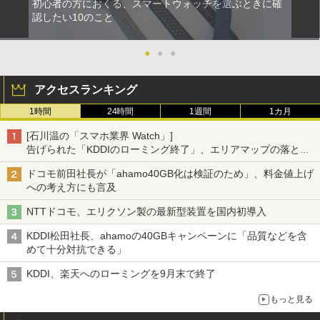
初心者の方におくる、スマートウォッチを選ぶときに確
認したい10のこと
●
●
●
アクセスランキング
1時間
24時間
1週間
1カ月
[石川温の「スマホ業界 Watch」]
告げられた「KDDIのローミング終了」、エリアマップの落とし
穴と楽天モバイルの課題
ドコモ前田社長が「ahamo40GB化は検証のため」、料金値上げ
への考え方にも言及
NTTドコモ、エリクソン製の最新型装置を国内初導入
KDDI松田社長、ahamoの40GBキャンペーンに「品質などを含
めて十分対抗できる」
KDDI、楽天へのローミングを9月末で終了
もっと見る