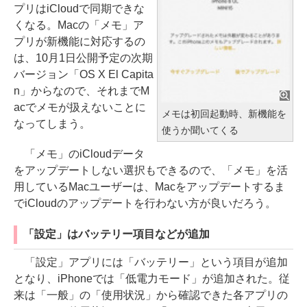
プリはiCloudで同期できな
くなる。Macの「メモ」ア
プリが新機能に対応するの
は、10月1日公開予定の次期
バージョン「OS X El Capita
n」からなので、それまでM
acでメモが扱えないことに
メモは初回起動時、新機能を
なってしまう。
使うか聞いてくる
「メモ」のiCloudデータ
をアップデートしない選択もできるので、「メモ」を活
用しているMacユーザーは、Macをアップデートするま
でiCloudのアップデートを行わない方が良いだろう。
「設定」はバッテリー項目などが追加
「設定」アプリには「バッテリー」という項目が追加
となり、iPhoneでは「低電力モード」が追加された。従
来は「一般」の「使用状況」から確認できた各アプリの