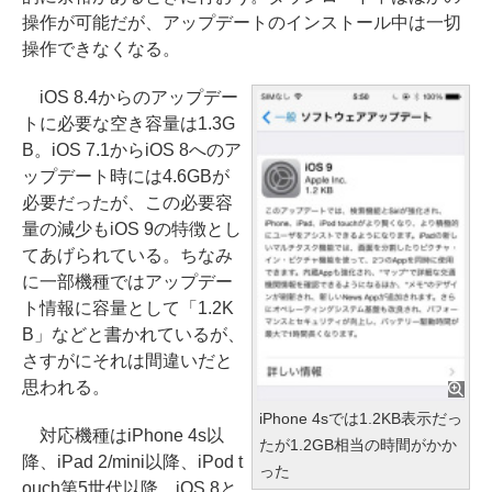
操作が可能だが、アップデートのインストール中は一切
操作できなくなる。
iOS 8.4からのアップデー
トに必要な空き容量は1.3G
B。iOS 7.1からiOS 8へのア
ップデート時には4.6GBが
必要だったが、この必要容
量の減少もiOS 9の特徴とし
てあげられている。ちなみ
に一部機種ではアップデー
ト情報に容量として「1.2K
B」などと書かれているが、
さすがにそれは間違いだと
思われる。
iPhone 4sでは1.2KB表示だっ
対応機種はiPhone 4s以
たが1.2GB相当の時間がかか
降、iPad 2/mini以降、iPod t
った
ouch第5世代以降。iOS 8と