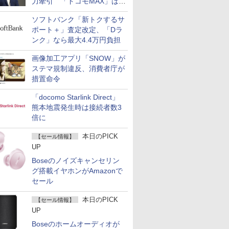
力牽引 「ドコモMAX」は
400万契約突破
ソフトバンク「新トクするサ
ポート＋」査定改定、「Dラ
ンク」なら最大4.4万円負担
画像加工アプリ「SNOW」が
ステマ規制違反、消費者庁が
措置命令
「docomo Starlink Direct」
熊本地震発生時は接続者数3
倍に
本日のPICK
【セール情報】
UP
Boseのノイズキャンセリン
グ搭載イヤホンがAmazonで
セール
本日のPICK
【セール情報】
UP
Boseのホームオーディオが