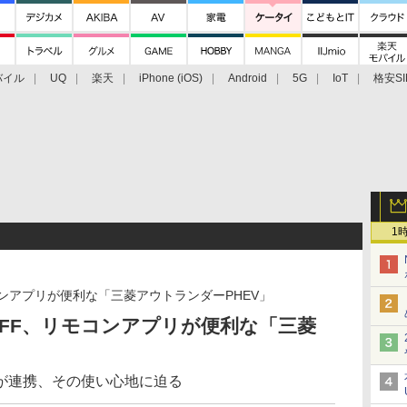
バイル
UQ
楽天
iPhone (iOS)
Android
5G
IoT
格安SI
アクセサリー
業界動向
法人向け
最新技術/その他
1
コンアプリが便利な「三菱アウトランダーPHEV」
OFF、リモコンアプリが便利な「三菱
が連携、その使い心地に迫る