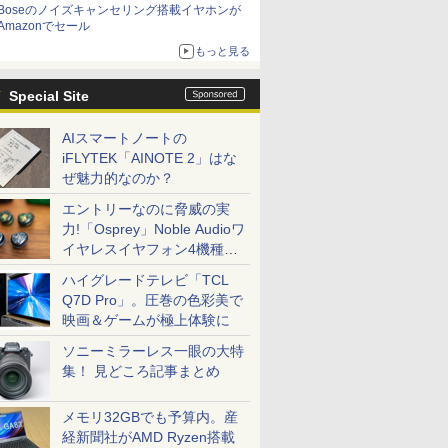
Boseのノイズキャンセリング搭載イヤホンが
Amazonでセール
もっと見る
Special Site
AIスマートノートの
iFLYTEK「AINOTE 2」はな
ぜ魅力的なのか？
エントリーなのに脅威の実
力!「Osprey」Noble Audioワ
イヤレスイヤフォン4機種を
一気に聴く
ハイグレードテレビ「TCL
Q7D Pro」。圧巻の色彩美で
映画＆ゲームが極上体験に
ソニーミラーレス一眼の大特
集！ 見どころ記事まとめ
メモリ32GBでも予算内。産
経新聞社がAMD Ryzen搭載