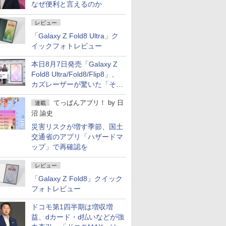
なぜ便利と言えるのか
レビュー
「Galaxy Z Fold8 Ultra」ク
イックフォトレビュー
本日8月7日発売「Galaxy Z
Fold8 Ultra/Fold8/Flip8」、
カズレーザーが驚いた「そば
屋のメニュー並みの薄さ」
てっぱんアプリ！
by
日
連載
沼 諭史
災害リスクが増す季節、国土
交通省のアプリ「ハザードマ
ップ」で再確認を
レビュー
「Galaxy Z Fold8」クイック
フォトレビュー
ドコモ第1四半期は増収増
益、dカード・d払いなどが強