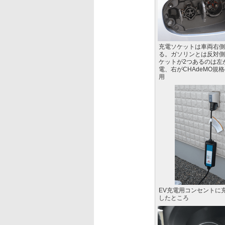
充電ソケットは車両右側
る。ガソリンとは反対側
ケットが2つあるのは左
電、右がCHAdeMO規
用
EV充電用コンセントに
したところ