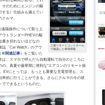
、そのためにエンジンの駆
行する）仕組みも備えてい
のクルマ。
の遠隔操作について取り上
ウトランダーPHEVの駆
は書き切れないほどなの
三菱リモートコントロール
「Car Watch」のアウ
で確認した車両情報
（
※関連記事
）をご覧いた
作は、スマホで呼んだら自動運転で自分のところに
のの、真夏や厳寒期に便利な“エアコンのリモート操
だ。EVにとっては、もっとも重要な充電管理も、ス
効率的に行うことができる。さらにクルマの今の状
トでできるというものだ。