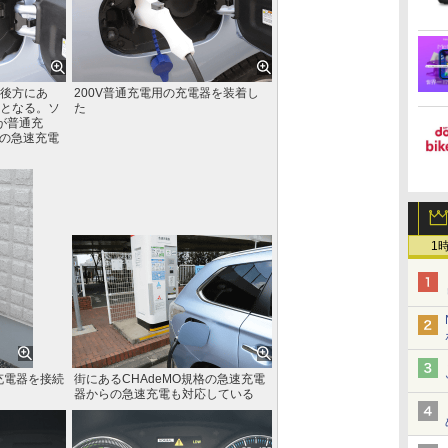
後方にあ
200V普通充電用の充電器を装着し
となる。ソ
た
が普通充
格の急速充電
1
充電器を接続
街にあるCHAdeMO規格の急速充電
器からの急速充電も対応している