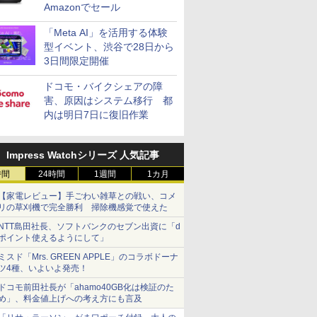
Amazonでセール
「Meta AI」を活用する体験
型イベント、渋谷で28日から
3日間限定開催
ドコモ・バイクシェアの障
害、原因はシステム移行 都
内は明日7日に復旧作業
Impress Watchシリーズ 人気記事
時間
24時間
1週間
1カ月
【家電レビュー】手ごわい雑草との戦い、コメ
リの草刈機で完全勝利 掃除機感覚で使えた
NTT島田社長、ソフトバンクのセブン出資に「d
ポイント使えるようにして」
ミスド「Mrs. GREEN APPLE」のコラボドーナ
ツ4種、いよいよ発売！
ドコモ前田社長が「ahamo40GB化は検証のた
め」、料金値上げへの考え方にも言及