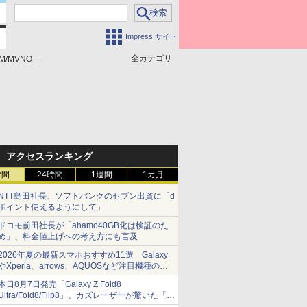
Impress サイト
全カテゴリ
M/MVNO
アクセスランキング
時間
24時間
1週間
1カ月
NTT島田社長、ソフトバンクのセブン出資に「d
ポイント使えるようにして」
ドコモ前田社長が「ahamo40GB化は検証のた
め」、料金値上げへの考え方にも言及
2026年夏の最新スマホおすすめ11選 Galaxy
やXperia、arrows、AQUOSなど注目機種の特
徴は
本日8月7日発売「Galaxy Z Fold8
Ultra/Fold8/Flip8」、カズレーザーが驚いた「そ
ば屋のメニュー並みの薄さ」