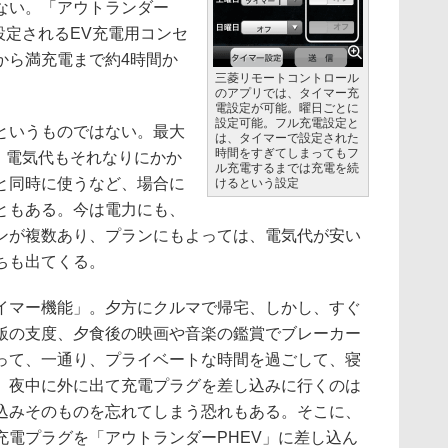
ない。「アウトランダー
設定されるEV充電用コンセ
から満充電まで約4時間か
三菱リモートコントロール
のアプリでは、タイマー充
電設定が可能。曜日ごとに
設定可能。フル充電設定と
というものではない。最大
は、タイマーで設定された
時間をすぎてしまってもフ
、電気代もそれなりにかか
ル充電するまでは充電を続
と同時に使うなど、場合に
けるという設定
ともある。今は電力にも、
ンが複数あり、プランにもよっては、電気代が安い
ちも出てくる。
マー機能」。夕方にクルマで帰宅、しかし、すぐ
飯の支度、夕食後の映画や音楽の鑑賞でブレーカー
って、一通り、プライベートな時間を過ごして、寝
、夜中に外に出て充電プラグを差し込みに行くのは
込みそのものを忘れてしまう恐れもある。そこに、
充電プラグを「アウトランダーPHEV」に差し込ん