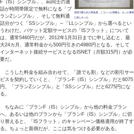
F（IS）シンプル」、au同士の通
話が時間帯限定で無料になる「プ
店頭で配られた料金表。こういった情報も、もっと事前
ランZシンプル」、そして無料通
に欲しかった
話分がつく「SSシンプル」～「LLシンプル」から選べるとい
うわけだ。パケット定額サービスの「ISフラット」について
は、通常5460円だが、2012年1月31日までに申し込むと、最
大24カ月、通常料金から500円引きの4980円となる。そして
インターネット接続サービスとなるISNET（月額315円）が必
要だ。
こうした料金を組み合わせて、「誰でも割」などの割引サー
ビスを契約していくと、「プランF（IS）シンプル」だと6075
円、「プランZシンプル」と「SSシンプル」だと6275円にな
る。
ちなみに「プランF（IS）シンプル」から他の料金プラン
へ、あるいは他のプランから「プランF（IS）シンプル」に切
り替えると、「ISフラット」のキャンペーン価格適用が終了す
る。ちょっと面倒だが、ここは気をつける必要がある。