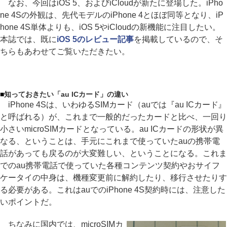
なお、今回はiOS 5、およびiCloudが新たに登場した。iPho
ne 4Sの外観は、先代モデルのiPhone 4とほぼ同等となり、iP
hone 4S単体よりも、iOS 5やiCloudの新機能に注目したい。
本誌では、既に
iOS 5のレビュー記事
を掲載しているので、そ
ちらもあわせてご覧いただきたい。
■
知っておきたい「au ICカード」の違い
iPhone 4Sは、いわゆるSIMカード（auでは『au ICカード』
と呼ばれる）が、これまで一般的だったカードと比べ、一回り
小さいmicroSIMカードとなっている。au ICカードの形状が異
なる、ということは、手元にこれまで使っていたauの携帯電
話があっても戻るのが大変難しい、ということになる。これま
でのau携帯電話で使っていた各種コンテンツ契約やおサイフ
ケータイの中身は、機種変更前に解約したり、移行させたりす
る必要がある。これはauでのiPhone 4S契約時には、注意した
いポイントだ。
ちなみに国内では、microSIMカ