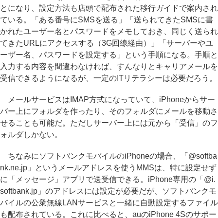
とになり、設定方法も店頭で配布された移行ガイドで案内され
ている。「ある番号にSMSを送る」「送られてきたSMSに書
かれたユーザー名とパスワードをメモしておき、同じく送られ
てきたURLにアクセスする（3G回線経由）」「サーバーやユ
ーザー名、パスワードを設定する」という手順になる。手順と
入力する内容を間違わなければ、すんなりとキャリアメールを
受信できるようになるが、一定のITリテラシーは必要だろう。
メールサービスはIMAP方式になっていて、iPhoneからサー
バー上にフォルダを作ったり、そのフォルダにメールを移動さ
せることも可能だ。ただしサーバー上には元から「受信」のフ
ォルダしかない。
ちなみにソフトバンクモバイルのiPhoneの場合、「@softba
nk.ne.jp」というメールアドレスを使うMMSは、特に設定せず
に「メッセージ」アプリで送受信できる。iPhone専用の「@i.
softbank.jp」のアドレスには設定が必要だが、ソフトバンクモ
バイルの公衆無線LANサービスと一緒に自動設定するファイル
も配布されている。これに比べると、auのiPhone 4Sのサポー