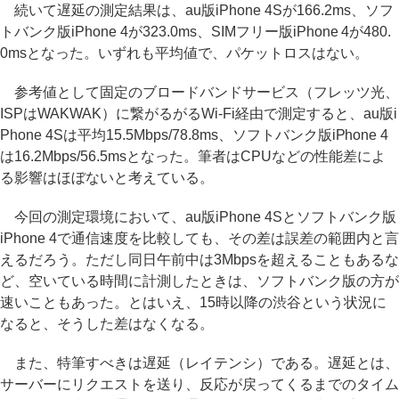
続いて遅延の測定結果は、au版iPhone 4Sが166.2ms、ソフ
トバンク版iPhone 4が323.0ms、SIMフリー版iPhone 4が480.
0msとなった。いずれも平均値で、パケットロスはない。
参考値として固定のブロードバンドサービス（フレッツ光、
ISPはWAKWAK）に繋がるがるWi-Fi経由で測定すると、au版i
Phone 4Sは平均15.5Mbps/78.8ms、ソフトバンク版iPhone 4
は16.2Mbps/56.5msとなった。筆者はCPUなどの性能差によ
る影響はほぼないと考えている。
今回の測定環境において、au版iPhone 4Sとソフトバンク版
iPhone 4で通信速度を比較しても、その差は誤差の範囲内と言
えるだろう。ただし同日午前中は3Mbpsを超えることもあるな
ど、空いている時間に計測したときは、ソフトバンク版の方が
速いこともあった。とはいえ、15時以降の渋谷という状況に
なると、そうした差はなくなる。
また、特筆すべきは遅延（レイテンシ）である。遅延とは、
サーバーにリクエストを送り、反応が戻ってくるまでのタイム