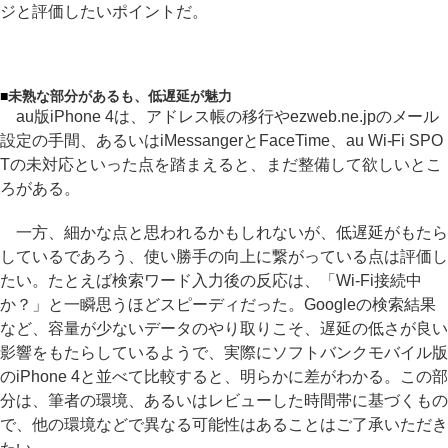
ジと評価したいポイントだ。
■
未熟な部分があるも、低遅延が魅力
au版iPhone 4は、アドレス帳の移行やezweb.ne.jpのメール
設定の手間、あるいはiMessangerとFaceTime、au Wi-Fi SPO
Tの未対応といった点を踏まえると、まだ整備して欲しいとこ
ろがある。
一方、細かな点と思われるかもしれないが、低遅延がもたら
しているであろう、使い勝手の向上に繋がっている点は評価し
たい。たとえば検索ワード入力後の反応は、「Wi-Fi接続中
か？」と一瞬思うほどスピーディだった。Googleの検索結果
など、容量が少ないデータのやり取りこそ、遅延の低さが良い
影響をもたらしているようで、実際にソフトバンクモバイル版
のiPhone 4と並べて比較すると、明らかに差がわかる。この部
分は、筆者の環境、あるいはレビューした時間帯に基づくもの
で、他の環境などで異なる可能性はあることはご了承いただき