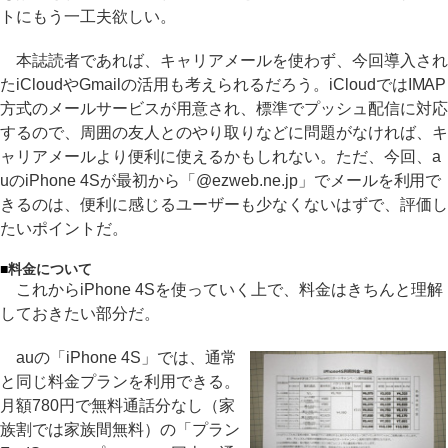
トにもう一工夫欲しい。
本誌読者であれば、キャリアメールを使わず、今回導入され
たiCloudやGmailの活用も考えられるだろう。iCloudではIMAP
方式のメールサービスが用意され、標準でプッシュ配信に対応
するので、周囲の友人とのやり取りなどに問題がなければ、キ
ャリアメールより便利に使えるかもしれない。ただ、今回、a
uのiPhone 4Sが最初から「@ezweb.ne.jp」でメールを利用で
きるのは、便利に感じるユーザーも少なくないはずで、評価し
たいポイントだ。
■
料金について
これからiPhone 4Sを使っていく上で、料金はきちんと理解
しておきたい部分だ。
auの「iPhone 4S」では、通常
と同じ料金プランを利用できる。
月額780円で無料通話分なし（家
族割では家族間無料）の「プラン