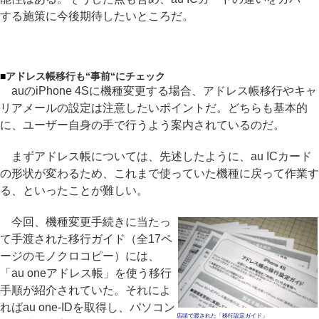
する施策に今後期待したいところだ。
■
アドレス帳移行も“事前“にチェック
auのiPhone 4Sに機種変更する場合、アドレス帳移行やキャ
リアメールの設定は注意したいポイントだ。どちらも基本的
に、ユーザー自身の手で行うよう案内されているのだ。
まずアドレス帳については、先述したように、au ICカード
の形状が変わるため、これまで使っていた機種に戻って作業す
る、といったことが難しい。
今回、機種変更手続きに当たっ
て手渡された移行ガイド（全17ペ
ージのモノクロコピー）には、
「au oneアドレス帳」を使う移行
手順が紹介されていた。それによ
ればau one-IDを取得し、パソコン
店頭で渡された「移行設定ガイド」