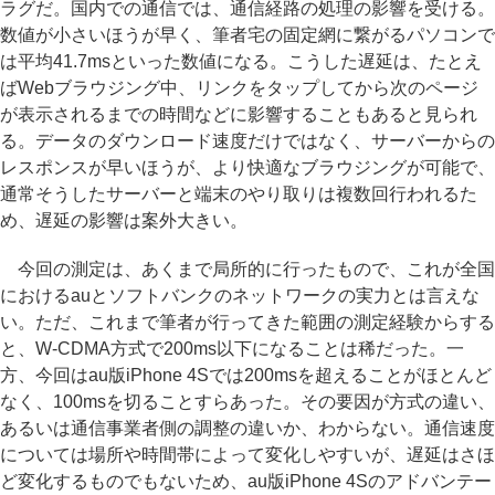
ラグだ。国内での通信では、通信経路の処理の影響を受ける。
数値が小さいほうが早く、筆者宅の固定網に繋がるパソコンで
は平均41.7msといった数値になる。こうした遅延は、たとえ
ばWebブラウジング中、リンクをタップしてから次のページ
が表示されるまでの時間などに影響することもあると見られ
る。データのダウンロード速度だけではなく、サーバーからの
レスポンスが早いほうが、より快適なブラウジングが可能で、
通常そうしたサーバーと端末のやり取りは複数回行われるた
め、遅延の影響は案外大きい。
今回の測定は、あくまで局所的に行ったもので、これが全国
におけるauとソフトバンクのネットワークの実力とは言えな
い。ただ、これまで筆者が行ってきた範囲の測定経験からする
と、W-CDMA方式で200ms以下になることは稀だった。一
方、今回はau版iPhone 4Sでは200msを超えることがほとんど
なく、100msを切ることすらあった。その要因が方式の違い、
あるいは通信事業者側の調整の違いか、わからない。通信速度
については場所や時間帯によって変化しやすいが、遅延はさほ
ど変化するものでもないため、au版iPhone 4Sのアドバンテー