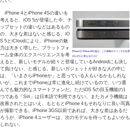
たい。
iPhone 4とiPhone 4Sの違いを
考えると、iOS 5が登場した今、チ
ップセットの違いなどはあるもの
の、大きな差はないと感じる。iO
S 5とiCloudにより、iPhoneの魅
力は大きく増した。プラットフォ
iPhone 4とiPhone 4Sの差は、この側面のスイッチの位置
ーム全体のエクスペリエンスを考
がわずかに異なるだけだ
えると、新しいモデルが続々と登場しているAndroidにも決し
て負けない、と感じる。新しいガジェットが好きな人の中に
は、「いまさらiPhoneか」と思っている人もいるかもしれな
いが、これまでiPhoneは常に進化し続けているので、いつ選
んでも魅力的なスマートフォンだ。ただiOS 5の目玉機能の1
つである「Siri」は日本語で利用できない。またカメラ機能は
改善されたとはいえ、もともとiPhone 4もそれなりに良い写真
が撮影できる。iPhone 3GS以前であれば、大きな差はあるだ
ろうが、iPhone 4ユーザーは、次のモデルを待ってもよいかも
しれない。