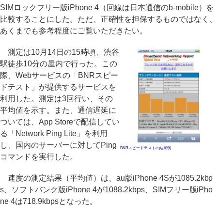
SIMロックフリー版iPhone 4（回線は日本通信のb-mobile）を
比較することにした。ただ、正確性を担保するものではなく、
あくまでも参考程度にご覧いただきたい。
測定は10月14日の15時頃、渋谷
駅徒歩10分の屋内で行った。この
際、Webサービスの「BNRスピー
ドテスト」が提供するサービスを
利用した。測定は3回行い、その
平均値を示す。また、通信遅延に
ついては、App Storeで配信してい
る「Network Ping Lite」を利用
し、国内のサーバーに対してPing
BNRスピードテストの結果例
コマンドを実行した。
速度の測定結果（平均値）は、au版iPhone 4Sが1085.2kbp
s、ソフトバンク版iPhone 4が1088.2kbps、SIMフリー版iPho
ne 4は718.9kbpsとなった。