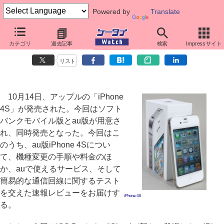
Powered by
Translate
au版iPhone 4S速報レビュー
カテゴリ
過去記事
検索
Impressサイト
サービスは一部未対応も、CDMA回線の低遅延性能に注目
リスト
10月14日、アップルの「iPhone
4S」が発売された。今回はソフト
バンクモバイル版とau版が用意さ
れ、同時発売となった。今回はこ
のうち、au版iPhone 4Sについ
て、機種変更の手順や料金のほ
か、auで使えるサービス、そして
簡易的な通信回線に関するテスト
を交えた速報レビューをお届けす
iPhone 4S
る。