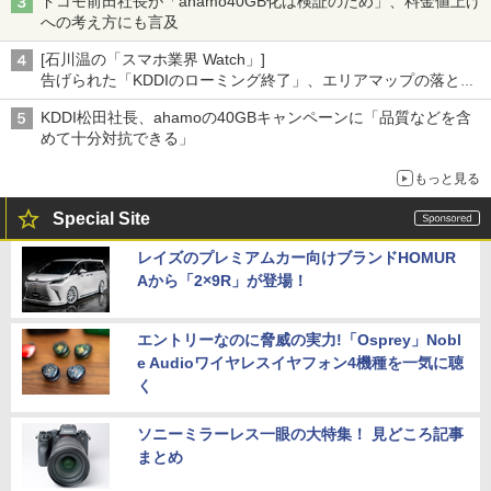
ドコモ前田社長が「ahamo40GB化は検証のため」、料金値上げ
への考え方にも言及
[石川温の「スマホ業界 Watch」]
告げられた「KDDIのローミング終了」、エリアマップの落とし
穴と楽天モバイルの課題
KDDI松田社長、ahamoの40GBキャンペーンに「品質などを含
めて十分対抗できる」
もっと見る
Special Site
レイズのプレミアムカー向けブランドHOMUR
Aから「2×9R」が登場！
エントリーなのに脅威の実力!「Osprey」Nobl
e Audioワイヤレスイヤフォン4機種を一気に聴
く
ソニーミラーレス一眼の大特集！ 見どころ記事
まとめ