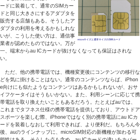
ードに装着して、通常のSIMカー
ドと同じ大きさにするアダプタを
販売する店舗もある。そうしたア
ダプタの利用を考えるかもしれな
いが、こうした使い方は、通信事
microサイズと通常サイズのSIMカード
業者が認めたものではない。万が
一、端末からau ICカードが抜けなくなっても保証はされな
い。
ただ、他の携帯電話では、機種変更後にコンテンツの移行な
どを気に掛けることはない。通常のコンテンツならば、iPhon
e向けにも似たようなコンテンツはあるかもしれないが、おサ
イフケータイはそうもいかない。また、利用シーンに応じて携
帯電話を取り換えたいこともあるだろう。たとえばauでは、
これまでタフネス仕様の携帯電話を提供しており、アウトドア
スポーツを楽しむ際、iPhoneではなく別の携帯電話にau ICカ
ードを装着しなおして利用できれば、より便利だ。もちろん今
後、auのラインナップに、microSIM対応の新機種が加わる可
能性はある。そうした点も含め、au ICカードの違いをカバー