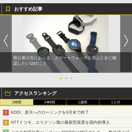
おすすめ記事
初心者の方におくる、スマートウォッチを選ぶときに確
認したい10のこと
●
●
●
アクセスランキング
1時間
24時間
1週間
1カ月
KDDI、楽天へのローミングを9月末で終了
NTTドコモ、エリクソン製の最新型装置を国内初導入