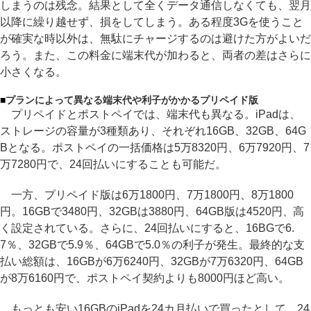
しまうのは残念。結果として全くデータ通信しなくても、翌月
以降に繰り越せず、損をしてしまう。ある程度3Gを使うこと
が確実な時以外は、無駄にチャージするのは避けた方がよいだ
ろう。また、この料金に端末代が加わると、両者の差はさらに
小さくなる。
■
プランによって異なる端末代や利子がかかるプリペイド版
プリペイドとポストペイでは、端末代も異なる。iPadは、
ストレージの容量が3種類あり、それぞれ16GB、32GB、64G
Bとなる。ポストペイの一括価格は5万8320円、6万7920円、7
万7280円で、24回払いにすることも可能だ。
一方、プリペイド版は6万1800円、7万1800円、8万1800
円。16GBで3480円、32GBは3880円、64GB版は4520円、高
く設定されている。さらに、24回払いにすると、16BGで6.
7％、32GBで5.9％、64GBで5.0％の利子が発生。最終的な支
払い総額は、16GBが6万6240円、32GBが7万6320円、64GB
が8万6160円で、ポストペイ契約よりも8000円ほど高い。
もっとも安い16GBのiPadを24カ月払いで買ったとして、24