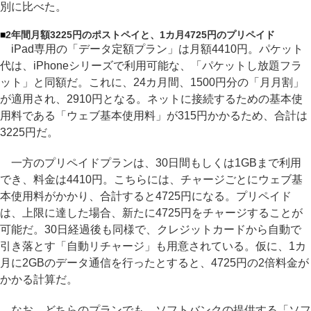
別に比べた。
■
2年間月額3225円のポストペイと、1カ月4725円のプリペイド
iPad専用の「データ定額プラン」は月額4410円。パケット
代は、iPhoneシリーズで利用可能な、「パケットし放題フラ
ット」と同額だ。これに、24カ月間、1500円分の「月月割」
が適用され、2910円となる。ネットに接続するための基本使
用料である「ウェブ基本使用料」が315円かかるため、合計は
3225円だ。
一方のプリペイドプランは、30日間もしくは1GBまで利用
でき、料金は4410円。こちらには、チャージごとにウェブ基
本使用料がかかり、合計すると4725円になる。プリペイド
は、上限に達した場合、新たに4725円をチャージすることが
可能だ。30日経過後も同様で、クレジットカードから自動で
引き落とす「自動リチャージ」も用意されている。仮に、1カ
月に2GBのデータ通信を行ったとすると、4725円の2倍料金が
かかる計算だ。
なお、どちらのプランでも、ソフトバンクの提供する「ソフ