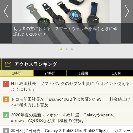
初心者の方におくる、スマートウォッチを選ぶときに確
認したい10のこと
●
●
●
アクセスランキング
1時間
24時間
1週間
1カ月
NTT島田社長、ソフトバンクのセブン出資に「dポイント使える
ようにして」
ドコモ前田社長が「ahamo40GB化は検証のため」、料金値上げ
への考え方にも言及
2026年夏の最新スマホおすすめ11選 GalaxyやXperia、
arrows、AQUOSなど注目機種の特徴は
本日8月7日発売「Galaxy Z Fold8 Ultra/Fold8/Flip8」、カズレー