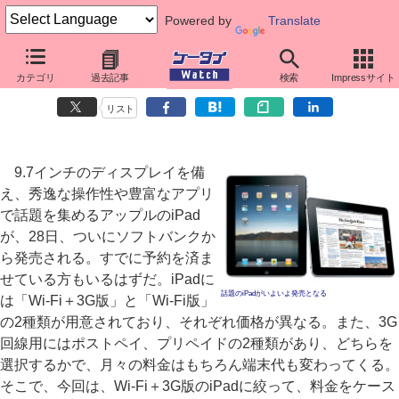
Powered by
Translate
損しないためのケータイ料金再入門
カテゴリ
過去記事
検索
Impressサイト
第9回：発売目前のiPad用料金プランを検証
リスト
9.7インチのディスプレイを備
え、秀逸な操作性や豊富なアプリ
で話題を集めるアップルのiPad
が、28日、ついにソフトバンクか
ら発売される。すでに予約を済ま
せている方もいるはずだ。iPadに
話題のiPadがいよいよ発売となる
は「Wi-Fi＋3G版」と「Wi-Fi版」
の2種類が用意されており、それぞれ価格が異なる。また、3G
回線用にはポストペイ、プリペイドの2種類があり、どちらを
選択するかで、月々の料金はもちろん端末代も変わってくる。
そこで、今回は、Wi-Fi＋3G版のiPadに絞って、料金をケース