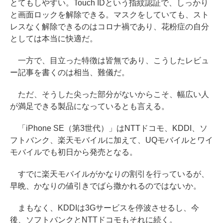
とてもしやすい。Touch IDという指紋認証で、しっかり
と画面ロックを解除できる。マスクをしていても、スト
レスなく解除できるのはコロナ禍であり、花粉症の自分
としては本当に快適だ。
一方で、目立った特徴は皆無であり、こうしたレビュ
ー記事を書くのは相当、難儀だ。
ただ、そうした尖った部分がないからこそ、幅広い人
が満足できる製品になっているとも言える。
「iPhone SE（第3世代）」はNTTドコモ、KDDI、ソ
フトバンク、楽天モバイルに加えて、UQモバイルとワイ
モバイルでも初日から発売となる。
すでに楽天モバイルがかなりの割引を行っているが、
早晩、かなりの値引きでばら撒かれるのではないか。
まもなく、KDDIは3Gサービスを停波させるし、今
後、ソフトバンクとNTTドコモもそれに続く。