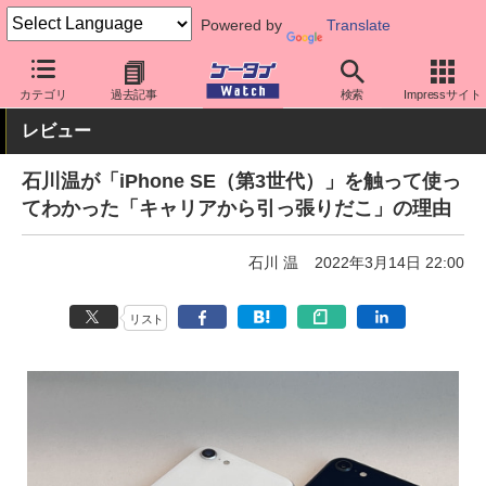
Powered by
Translate
ケータイ Watch
OS
iPhone (iOS)
iPhone本体
カテゴリ
過去記事
検索
Impressサイト
レビュー
石川温が「iPhone SE（第3世代）」を触って使っ
てわかった「キャリアから引っ張りだこ」の理由
石川 温
2022年3月14日 22:00
リスト