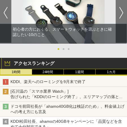
初心者の方におくる、スマートウォッチを選ぶときに確
認したい10のこと
●
●
●
アクセスランキング
1時間
24時間
1週間
1カ月
KDDI、楽天へのローミングを9月末で終了
[石川温の「スマホ業界 Watch」]
告げられた「KDDIのローミング終了」、エリアマップの落とし
穴と楽天モバイルの課題
ドコモ前田社長が「ahamo40GB化は検証のため」、料金値上げ
への考え方にも言及
KDDI松田社長、ahamoの40GBキャンペーンに「品質などを含
めて十分対抗できる」