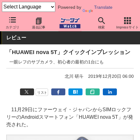
Powered by
Translate
ケータイ Watch
OS
Android
ファーウェイ
カテゴリ
過去記事
検索
Impressサイト
レビュー
「HUAWEI nova 5T」クイックインプレッション
一眼レフのサブカメラ、初心者の最初の1台にも
北川 研斗
2019年12月20日 06:00
リスト
11月29日にファーウェイ・ジャパンからSIMロックフ
リーのAndroidスマートフォン「HUAWEI nova 5T」が発
売された。