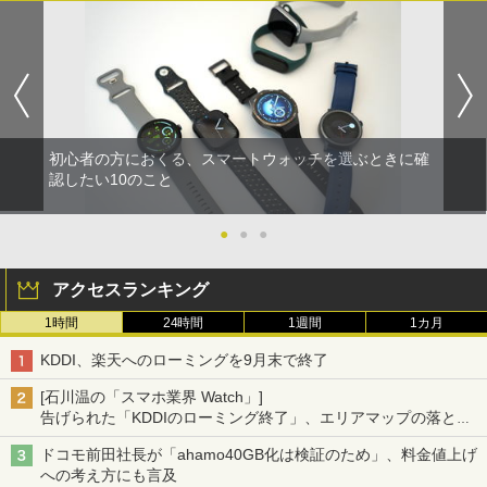
初心者の方におくる、スマートウォッチを選ぶときに確
認したい10のこと
●
●
●
アクセスランキング
1時間
24時間
1週間
1カ月
KDDI、楽天へのローミングを9月末で終了
[石川温の「スマホ業界 Watch」]
告げられた「KDDIのローミング終了」、エリアマップの落とし
穴と楽天モバイルの課題
ドコモ前田社長が「ahamo40GB化は検証のため」、料金値上げ
への考え方にも言及