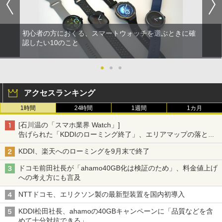
初心者の方におくる、スマートウォッチを選ぶときに確
認したい10のこと
●
●
●
アクセスランキング
1時間
24時間
1週間
1カ月
[石川温の「スマホ業界 Watch」]
告げられた「KDDIのローミング終了」、エリアマップの落とし
穴と楽天モバイルの課題
KDDI、楽天へのローミングを9月末で終了
ドコモ前田社長が「ahamo40GB化は検証のため」、料金値上げ
への考え方にも言及
NTTドコモ、エリクソン製の最新型装置を国内初導入
KDDI松田社長、ahamoの40GBキャンペーンに「品質などを含
めて十分対抗できる」