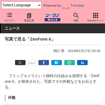
Powered by
Translate
ケータイ Watch
OS
Android
ASUS
カテゴリ
過去記事
検索
Impressサイト
ニュース
写真で見る「ZenFone 6」
関口 聖
2019年5月17日 03:30
リスト
フリップカメラという独特の仕組みを採用する「ZenF
one 6」が発表された。写真でその外観などをお伝えす
る。
外観