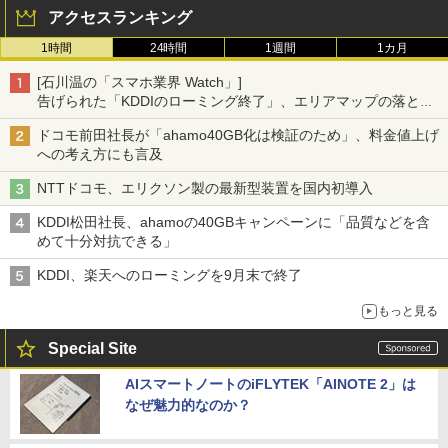
アクセスランキング
1時間
24時間
1週間
1カ月
[石川温の「スマホ業界 Watch」]
告げられた「KDDIのローミング終了」、エリアマップの落とし
穴と楽天モバイルの課題
ドコモ前田社長が「ahamo40GB化は検証のため」、料金値上げ
への考え方にも言及
NTTドコモ、エリクソン製の最新型装置を国内初導入
KDDI松田社長、ahamoの40GBキャンペーンに「品質などを含
めて十分対抗できる」
KDDI、楽天へのローミングを9月末で終了
もっと見る
Special Site
AIスマートノートのiFLYTEK「AINOTE 2」は
なぜ魅力的なのか？