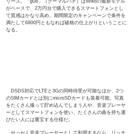
リーズ。「g08」（グーマルハチ）はWikoの最新モデル
がベースで、2万円台で購入できるスマートフォンとし
て質感はかなり高め。期間限定のキャンペーンで条件を
満たして6800円ともなれば破格の仕上がりということに
なる。
DSDS対応でLTEと3Gの同時待受が可能なほか、2つ
のSIMカードとは別にmicroSDカードも装着可能。写真
をたくさん撮って貯め込んでしまう人や、音楽プレーヤ
ーとしてスマートフォンを使い、たくさんの曲を持ち運
びたい人には重宝する仕様だ。
せっかく音楽プレーヤーとして利用するなら、リッチ