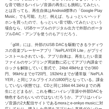
な音で聴けるハイレゾ音源の再生にも挑戦してみたい。
とは言っても、再生自体はAndroid標準の「Google Play
Music」でも可能。ただ、例えば、ちょっといいヘッド
ホンを買ったので、もっといい音で聴いてみたいという
場合なら、USBケーブルのデジタル出力で外部のポータ
ブルDAC・アンプを使うのもアリだろう。
「g08」には、外部のUSB DACを駆動できるラディウ
スの音楽プレーヤーアプリ「NePLAYER Lite」がプリイ
ンストールされている。アプリ自体は、再生したい音楽
ファイルのサンプリング周波数に応じてアプリ内課金で
ロックを解除していく形式で、24bit 48kHzまでが360
円、96kHzまでが720円、192kHzまでが通常版「NePLA
YER」と同じフルプライスの1800円となっている。課金
していない状態では、CDと同じ16bit 44.1kHzまでの再
生にとどまるが、これを機にハイレゾ音源や外部DACを
物色するのもいいのではないだろうか。アプリはハイレ
ゾ音源の2大配信サイトであるmoraとe-onkyo musicに対
応しており、購入した音源をアプリから直接ダウンロー