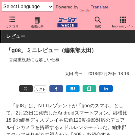
Powered by
Translate
ケータイ Watch
格安スマホ/格安SIM
格安スマホ/SIMフリースマ
カテゴリ
過去記事
検索
Impressサイト
レビュー
「g08」ミニレビュー（編集部太田）
音楽重視派にも嬉しい仕様
太田 亮三
2018年2月26日 18:16
リスト
「g08」は、NTTレゾナントが「gooのスマホ」とし
て、2月23日に発売したAndroidスマートフォン。縦横比
18:9の縦長ディスプレイや広角120度撮影対応のデュア
ルインカメラを搭載するミドルレンジモデルだ。編集部
スタッフそれぞれの視点から「g08」を紹介する。