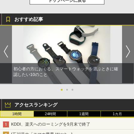
トップページに戻る
おすすめ記事
初心者の方におくる、スマートウォッチを選ぶときに確
認したい10のこと
●
●
●
アクセスランキング
1時間
24時間
1週間
1カ月
KDDI、楽天へのローミングを9月末で終了