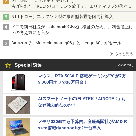
[石川温の「スマホ業界 Watch」]
告げられた「KDDIのローミング終了」、エリアマップの落とし
穴と楽天モバイルの課題
NTTドコモ、エリクソン製の最新型装置を国内初導入
ドコモ前田社長が「ahamo40GB化は検証のため」、料金値上げ
への考え方にも言及
Amazonで「Motorola moto g06」と「edge 60」がセール
もっと見る
Special Site
マウス、RTX 5060 Ti搭載ゲーミングPCが7万
5,000円オフで30万円台！
AIスマートノートのiFLYTEK「AINOTE 2」は
なぜ魅力的なのか？
メモリ32GBでも予算内。産経新聞社がAMD R
yzen搭載dynabookを2千台導入