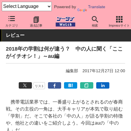
Powered by
Translate
ケータイ Watch
キャリア
au
料金プラン・割引
カテゴリ
過去記事
検索
Impressサイト
レビュー
2018年の学割は何が違う？ 中の人に聞く「ここ
がイチオシ！」～au編
編集部
2017年12月27日 12:00
リスト
携帯電話業界では、一番盛り上がるとされるのが春商
戦。その主役の一角は、大手キャリアが本気で取り組む
「学割」だ。そこで各社の「中の人」が語る学割の特徴
や、他社との違いをご紹介しよう。今回はauの「中の
人」だ。