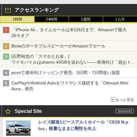
アクセスランキング
1時間
24時間
1週間
1カ月
「iPhone Air」タイムセールは本日6日まで、Amazonで最大
26％オフ
BoseのポータブルスピーカーがAmazonでセール
[石野純也の「スマホとお金」]
ワイモバイルはahamo 40GBを追わない――単身向け「超おトク
割」の安さと1年限定の注意点
povoで連休向けトッピング発売、3日間・7日間使い放題
CarPlayやAndroid Autoをワイヤレス接続する「Ottocast Mini
Aura」発売
もっと見る
Special Site
レイズ鍛造1ピースアルミホイール「CE28 N-p
lus」軽量なままに剛性を向上