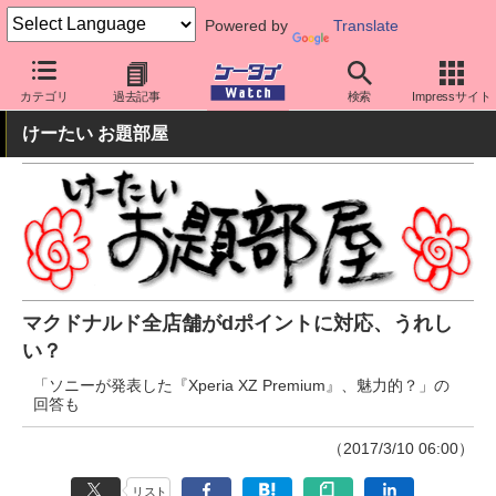
Powered by
Translate
ケータイ Watch
業界動向
調査
カテゴリ
過去記事
検索
Impressサイト
けーたい お題部屋
マクドナルド全店舗がdポイントに対応、うれし
い？
「ソニーが発表した『Xperia XZ Premium』、魅力的？」の
回答も
（2017/3/10 06:00）
リスト