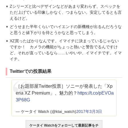
Zシリーズと比べデザインなどがあまり変わらず、スペックを
ただ上げている印象しかなく、つまらない。安定してるとも言
えるけど。
どうせまた半年くらいでハイエンドの新機種が出るんだろうな
と思うと値下がりを待とうかなと思ってしまう。
XZ買ったばかりなんです。イマイチに決まっているじゃない
ですか！ カメラの機能がちょっと熱いと警告でるんですけ
ど、それが直っているなら……いやいや、イマイチです。イマ
イチ。
Twitterでの投票結果
［お題部屋Twitter投票］ソニーが発表した「Xp
eria XZ Premium」、魅力的？
https://t.co/pEVOa
3P68G
— ケータイ Watch (@ktai_watch)
2017年3月3日
ケータイ Watchをフォローして最新記事をチ