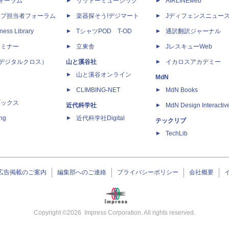
dフォーラム
リットーミュージック
AIRLINEweb
ップ担当者フォーラム
楽器探そう!デジマート
Jディフェンスニュー
ness Library
TシャツPOD T-OD
通訳翻訳ジャーナル
セミナー
立東舎
JレスキューWeb
 X（デジタルクロス）
山と溪谷社
イカロスアカデミー
山と溪谷オンライン
MdN
CLIMBING-NET
MdN Books
ブックス
近代科学社
MdN Design Interactiv
ing
近代科学社Digital
テックリブ
TechLib
広告掲載のご案内
編集部へのご連絡
プライバシーポリシー
会社概要
Copyright ©
2026
Impress Corporation. All rights reserved.