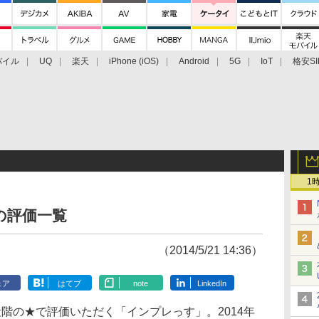
バイル
UQ
楽天
iPhone (iOS)
Android
5G
IoT
格安SI
アクセサリー
業界動向
法人向け
最新技術/その他
1
の評価一覧
（2014/5/21 14:36）
ェア
はてブ
note
LinkedIn
階の★で評価いただく「インプレっす」。2014年