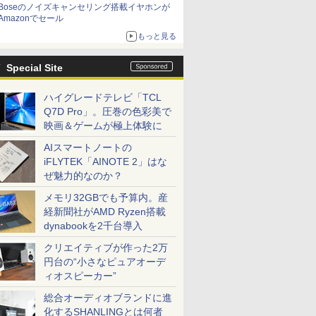
Boseのノイズキャンセリング搭載イヤホンが
Amazonでセール
もっと見る
Special Site
ハイグレードテレビ「TCL
Q7D Pro」。圧巻の色彩美で
映画＆ゲームが極上体験に
AIスマートノートの
iFLYTEK「AINOTE 2」はな
ぜ魅力的なのか？
メモリ32GBでも予算内。産
経新聞社がAMD Ryzen搭載
dynabookを2千台導入
クリエイティブが作った2万
円台の“小さなピュアオーデ
ィオスピーカー”
総合オーディオブランドに進
化するSHANLINGとは何者