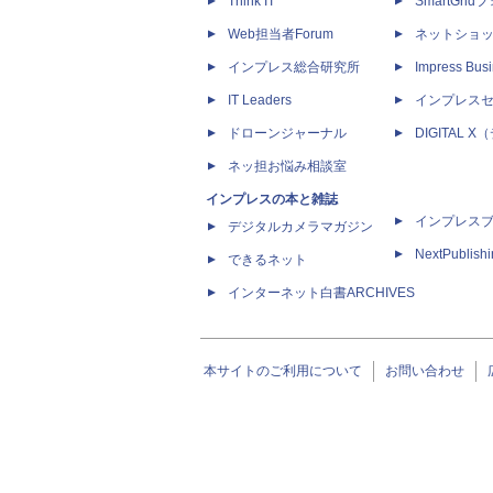
Think IT
SmartGri
Web担当者Forum
ネットショ
インプレス総合研究所
Impress Busi
IT Leaders
インプレス
ドローンジャーナル
DIGITAL
ネッ担お悩み相談室
インプレスの本と雑誌
インプレス
デジタルカメラマガジン
NextPublish
できるネット
インターネット白書ARCHIVES
本サイトのご利用について
お問い合わせ