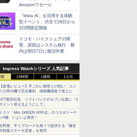
Amazonでセール
「Meta AI」を活用する体験
型イベント、渋谷で28日から
3日間限定開催
ドコモ・バイクシェアの障
害、原因はシステム移行 都
内は明日7日に復旧作業
Impress Watchシリーズ 人気記事
時間
24時間
1週間
1カ月
【家電レビュー】手ごわい雑草との戦い、コメ
リの草刈機で完全勝利 掃除機感覚で使えた
NTT島田社長、ソフトバンクのセブン出資に「d
ポイント使えるようにして」
ミスド「Mrs. GREEN APPLE」のコラボドーナ
ツ4種、いよいよ発売！
吉野家、牛リブロースを熱々で提供する「極旨
牛鉄板ステーキ定食」を発売