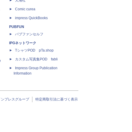
天海社
ス
Comic curea
impress QuickBooks
PUBFUN
パブファンセルフ
IPGネットワーク
TシャツPOD pTa.shop
カスタム写真集POD fabli
e
Impress Group Publication
Information
インプレスグループ
特定商取引法に基づく表示