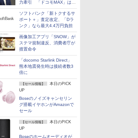
力牽引 「ドコモMAX」は
400万契約突破
ソフトバンク「新トクするサ
ポート＋」査定改定、「Dラ
ンク」なら最大4.4万円負担
画像加工アプリ「SNOW」が
ステマ規制違反、消費者庁が
措置命令
「docomo Starlink Direct」
熊本地震発生時は接続者数3
倍に
本日のPICK
【セール情報】
UP
Boseのノイズキャンセリン
グ搭載イヤホンがAmazonで
セール
本日のPICK
【セール情報】
UP
Boseのホームオーディオが