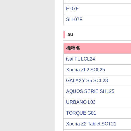
F-07F
SH-07F
au
機種名
isai FL LGL24
Xperia ZL2 SOL25
GALAXY S5 SCL23
AQUOS SERIE SHL25
URBANO L03
TORQUE G01
Xperia Z2 Tablet SOT21