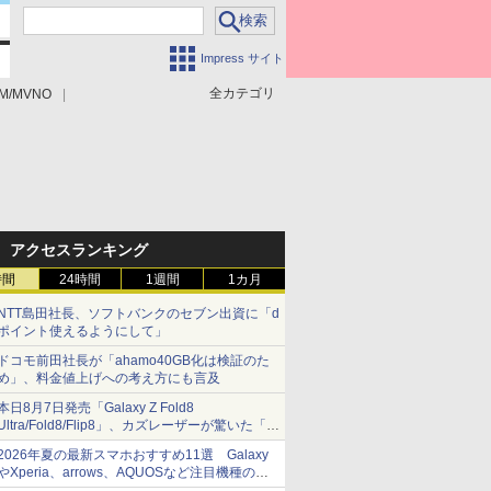
Impress サイト
全カテゴリ
M/MVNO
アクセスランキング
時間
24時間
1週間
1カ月
NTT島田社長、ソフトバンクのセブン出資に「d
ポイント使えるようにして」
ドコモ前田社長が「ahamo40GB化は検証のた
め」、料金値上げへの考え方にも言及
本日8月7日発売「Galaxy Z Fold8
Ultra/Fold8/Flip8」、カズレーザーが驚いた「そ
ば屋のメニュー並みの薄さ」
2026年夏の最新スマホおすすめ11選 Galaxy
やXperia、arrows、AQUOSなど注目機種の特
徴は