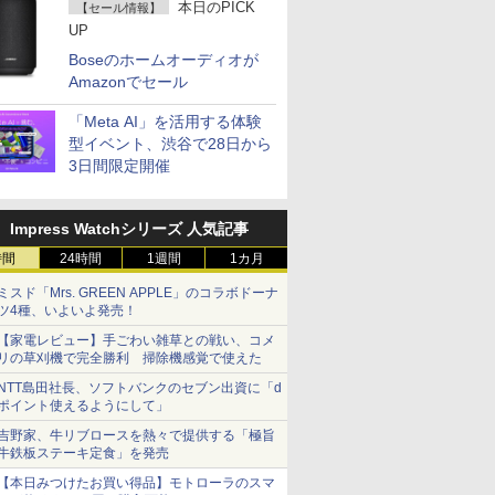
本日のPICK
【セール情報】
UP
Boseのホームオーディオが
Amazonでセール
「Meta AI」を活用する体験
型イベント、渋谷で28日から
3日間限定開催
Impress Watchシリーズ 人気記事
時間
24時間
1週間
1カ月
ミスド「Mrs. GREEN APPLE」のコラボドーナ
ツ4種、いよいよ発売！
【家電レビュー】手ごわい雑草との戦い、コメ
リの草刈機で完全勝利 掃除機感覚で使えた
NTT島田社長、ソフトバンクのセブン出資に「d
ポイント使えるようにして」
吉野家、牛リブロースを熱々で提供する「極旨
牛鉄板ステーキ定食」を発売
【本日みつけたお買い得品】モトローラのスマ