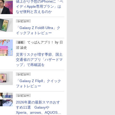
値上がり予想のiPhoneに「ペ
イディApple専用プラン」は
なぜ便利と言えるのか
レビュー
「Galaxy Z Fold8 Ultra」ク
イックフォトレビュー
てっぱんアプリ！
by
日
連載
沼 諭史
災害リスクが増す季節、国土
交通省のアプリ「ハザードマ
ップ」で再確認を
レビュー
「Galaxy Z Flip8」クイック
フォトレビュー
レビュー
2026年夏の最新スマホおす
すめ11選 Galaxyや
Xperia、arrows、AQUOSな