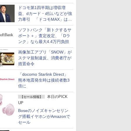
ど注目機種の特徴は
ドコモ第1四半期は増収増
益、dカード・d払いなどが強
力牽引 「ドコモMAX」は
400万契約突破
ソフトバンク「新トクするサ
ポート＋」査定改定、「Dラ
ンク」なら最大4.4万円負担
画像加工アプリ「SNOW」が
ステマ規制違反、消費者庁が
措置命令
「docomo Starlink Direct」
熊本地震発生時は接続者数3
倍に
本日のPICK
【セール情報】
UP
Boseのノイズキャンセリン
グ搭載イヤホンがAmazonで
セール