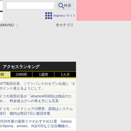
Impress サイト
全カテゴリ
M/MVNO
アクセスランキング
時間
24時間
1週間
1カ月
NTT島田社長、ソフトバンクのセブン出資に「d
ポイント使えるようにして」
ドコモ前田社長が「ahamo40GB化は検証のた
め」、料金値上げへの考え方にも言及
ドコモ・バイクシェアの障害、原因はシステム
移行 都内は明日7日に復旧作業
2026年夏の最新スマホおすすめ11選 Galaxy
やXperia、arrows、AQUOSなど注目機種の特
徴は