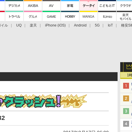
バイル
UQ
楽天
iPhone (iOS)
Android
5G
IoT
格安SI
アクセサリー
業界動向
法人向け
最新技術/その他
1
32