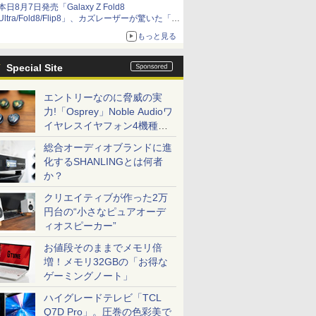
本日8月7日発売「Galaxy Z Fold8
Ultra/Fold8/Flip8」、カズレーザーが驚いた「そ
ば屋のメニュー並みの薄さ」
もっと見る
Special Site
エントリーなのに脅威の実
力!「Osprey」Noble Audioワ
イヤレスイヤフォン4機種を
一気に聴く
総合オーディオブランドに進
化するSHANLINGとは何者
か？
クリエイティブが作った2万
円台の“小さなピュアオーデ
ィオスピーカー”
お値段そのままでメモリ倍
増！メモリ32GBの「お得な
ゲーミングノート」
ハイグレードテレビ「TCL
Q7D Pro」。圧巻の色彩美で