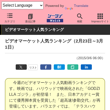
Powered by
Translate
ケータイ Watch
業界動向
調査
カテゴリ
過去記事
検索
Impressサイト
ビデオマーケット人気ランキング
ビデオマーケット人気ランキング（2月23日～3月
1日）
（2015/3/6 06:00）
リスト
今週のビデオマーケット人気動画ランキングで
す。映画では、ハリウッドで映画化された「GODZI
LLA ゴジラ」が初登場！ また、日本アカデミー賞
にて優秀脚本賞を受賞した「超高速!参勤交代」が再
登場しています。バラエティでは、「テラスハウ