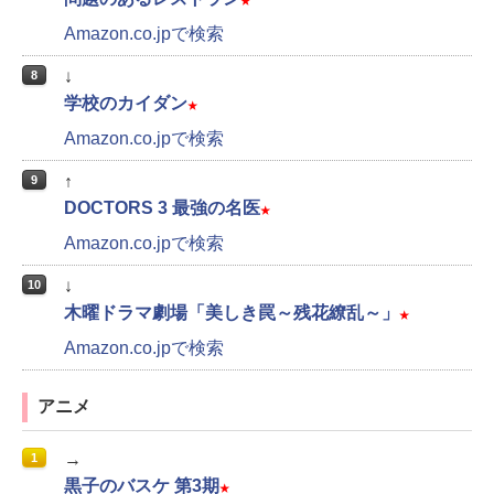
★
Amazon.co.jpで検索
↓
8
学校のカイダン
★
Amazon.co.jpで検索
↑
9
DOCTORS 3 最強の名医
★
Amazon.co.jpで検索
↓
10
木曜ドラマ劇場「美しき罠～残花繚乱～」
★
Amazon.co.jpで検索
アニメ
→
1
黒子のバスケ 第3期
★