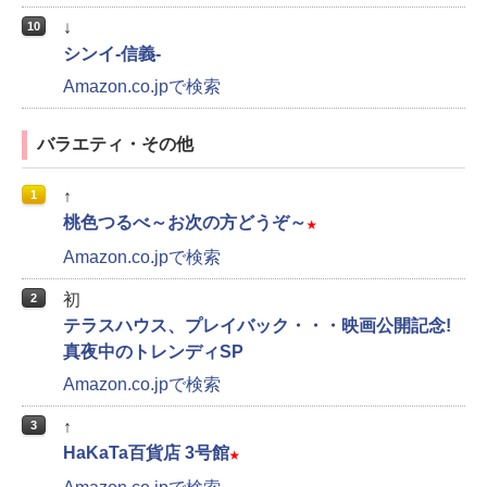
↓
10
シンイ-信義-
Amazon.co.jpで検索
バラエティ・その他
↑
1
桃色つるべ～お次の方どうぞ～
★
Amazon.co.jpで検索
初
2
テラスハウス、プレイバック・・・映画公開記念!
真夜中のトレンディSP
Amazon.co.jpで検索
↑
3
HaKaTa百貨店 3号館
★