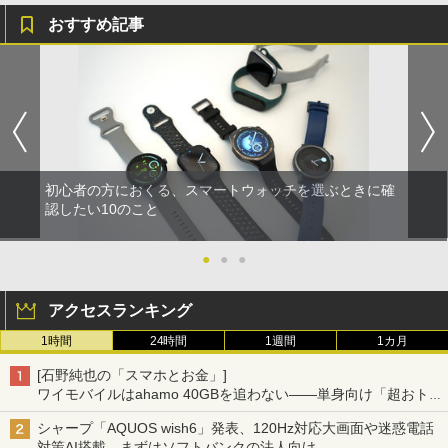
おすすめ記事
初心者の方におくる、スマートウォッチを選ぶときに確
認したい10のこと
●
●
●
アクセスランキング
1時間
24時間
1週間
1カ月
[石野純也の「スマホとお金」]
ワイモバイルはahamo 40GBを追わない――単身向け「超おトク
割」の安さと1年限定の注意点
シャープ「AQUOS wish6」発表、120Hz対応大画面や迷惑電話
対策AI搭載、まずはソフトバンクの法人向け