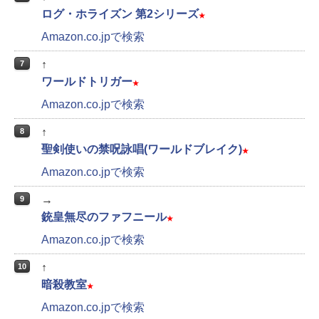
ログ・ホライズン 第2シリーズ
★
Amazon.co.jpで検索
↑
7
ワールドトリガー
★
Amazon.co.jpで検索
↑
8
聖剣使いの禁呪詠唱(ワールドブレイク)
★
Amazon.co.jpで検索
→
9
銃皇無尽のファフニール
★
Amazon.co.jpで検索
↑
10
暗殺教室
★
Amazon.co.jpで検索