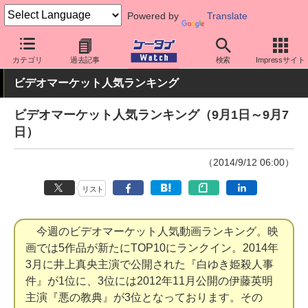
Powered by
Translate
ケータイ Watch
業界動向
調査
カテゴリ
過去記事
検索
Impressサイト
ビデオマーケット人気ランキング
ビデオマーケット人気ランキング（9月1日～9月7
日）
（2014/9/12 06:00）
リスト
今週のビデオマーケット人気動画ランキング。映
画では5作品が新たにTOP10にランクイン。2014年
3月に井上真央主演で公開された『白ゆき姫殺人事
件』が1位に、3位には2012年11月公開の伊藤英明
主演『悪の教典』が3位となっております。その