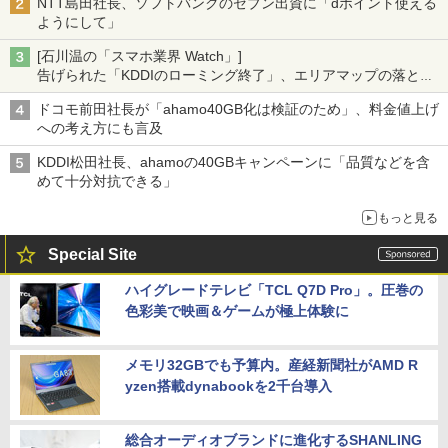
NTT島田社長、ソフトバンクのセブン出資に「dポイント使える
ようにして」
[石川温の「スマホ業界 Watch」]
告げられた「KDDIのローミング終了」、エリアマップの落とし
穴と楽天モバイルの課題
ドコモ前田社長が「ahamo40GB化は検証のため」、料金値上げ
への考え方にも言及
KDDI松田社長、ahamoの40GBキャンペーンに「品質などを含
めて十分対抗できる」
もっと見る
Special Site
ハイグレードテレビ「TCL Q7D Pro」。圧巻の
色彩美で映画＆ゲームが極上体験に
メモリ32GBでも予算内。産経新聞社がAMD R
yzen搭載dynabookを2千台導入
総合オーディオブランドに進化するSHANLING