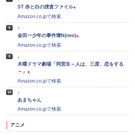
ST 赤と白の捜査ファイル
★
Amazon.co.jpで検索
↑
8
金田一少年の事件簿N(neo)
★
Amazon.co.jpで検索
↓
9
木曜ドラマ劇場「同窓生～人は、三度、恋をする
～」
★
Amazon.co.jpで検索
↑
10
あまちゃん
Amazon.co.jpで検索
アニメ