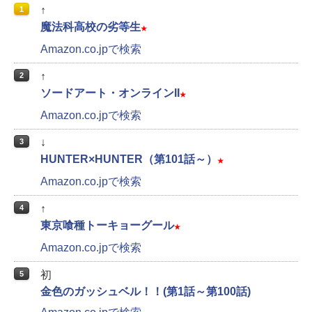
↑
1
魔法科高校の劣等生
★
Amazon.co.jpで検索
↑
2
ソードアート・オンラインII
★
Amazon.co.jpで検索
↓
3
HUNTER×HUNTER（第101話～）
★
Amazon.co.jpで検索
↑
4
東京喰種トーキョーグール
★
Amazon.co.jpで検索
初
5
金色のガッシュベル！！(第1話～第100話)