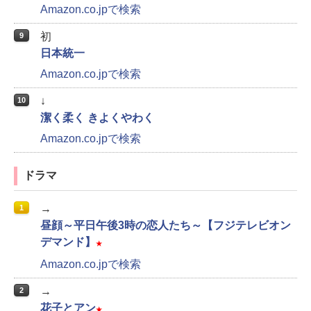
Amazon.co.jpで検索
初
9
日本統一
Amazon.co.jpで検索
↓
10
潔く柔く きよくやわく
Amazon.co.jpで検索
ドラマ
→
1
昼顔～平日午後3時の恋人たち～【フジテレビオン
デマンド】
★
Amazon.co.jpで検索
→
2
花子とアン
★