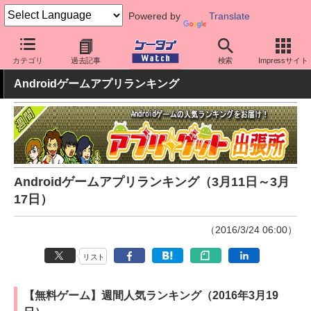
Powered by
Translate
ケータイ Watch
業界動向
調査
カテゴリ
過去記事
検索
Impressサイト
Androidゲームアプリランキング
Androidゲームアプリランキング（3月11日～3月
17日）
（2016/3/24 06:00）
リスト
【無料ゲーム】週間人気ランキング（2016年3月19