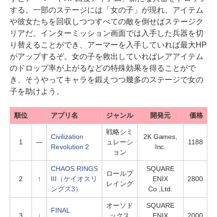
する。一部のステージには「女の子」が現れ、アイテム
や彼女たちを回収しつつすべての敵を倒せばステージク
リアだ。インターミッション画面では入手した兵器を切
り替えることができ、アーマーを入手していれば最大HP
がアップするぞ。女の子を救出していればレアアイテム
のドロップ率が上がるなどの特殊効果を得ることがで
き、そうやってキャラを鍛えつつ幾多のステージで女の
子を助けよう。
順位
アプリ名
ジャンル
開発元
価格
戦略シミ
Civilization
2K Games,
1
―
ュレーシ
1188
Revolution 2
Inc.
ョン
CHAOS RINGS
SQUARE
ロールプ
2
↑
III（ケイオスリ
ENIX
2800
レイング
ングス3）
Co.,Ltd.
オーソド
SQUARE
FINAL
3
↓
ックス
ENIX
2000