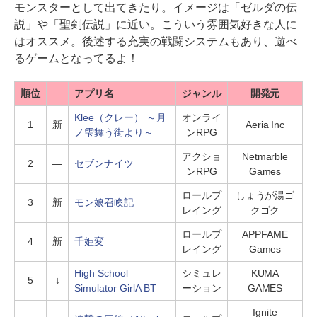
モンスターとして出てきたり。イメージは「ゼルダの伝
説」や「聖剣伝説」に近い。こういう雰囲気好きな人に
はオススメ。後述する充実の戦闘システムもあり、遊べ
るゲームとなってるよ！
順位
アプリ名
ジャンル
開発元
Klee（クレー） ～月
オンライ
1
新
Aeria Inc
ノ雫舞う街より～
ンRPG
アクショ
Netmarble
2
―
セブンナイツ
ンRPG
Games
ロールプ
しょうが湯ゴ
3
新
モン娘召喚記
レイング
クゴク
ロールプ
APPFAME
4
新
千姫変
レイング
Games
High School
シミュレ
KUMA
5
↓
Simulator GirlA BT
ーション
GAMES
Ignite