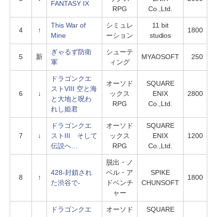
FANTASY IX
RPG
Co.,Ltd.
This War of
シミュレ
11 bit
4
↑
1800
Mine
ーション
studios
ぎゃるず防衛
シューテ
5
新
MYAOSOFT
250
軍
ィング
ドラゴンクエ
オーソド
SQUARE
ストVIII 空と海
6
↓
ックス
ENIX
2800
と大地と呪わ
RPG
Co.,Ltd.
れし姫君
ドラゴンクエ
オーソド
SQUARE
7
↓
ストIII そして
ックス
ENIX
1200
伝説へ…
RPG
Co.,Ltd.
脱出・ノ
428-封鎖され
ベル・ア
SPIKE
8
↑
1800
た渋谷で-
ドベンチ
CHUNSOFT
ャー
ドラゴンクエ
オーソド
SQUARE