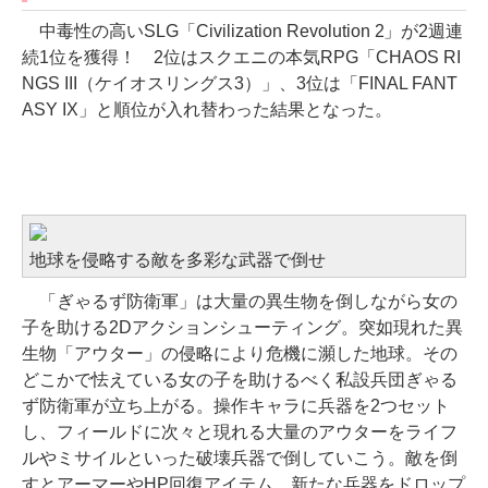
中毒性の高いSLG「Civilization Revolution 2」が2週連
続1位を獲得！ 2位はスクエニの本気RPG「CHAOS RI
NGS III（ケイオスリングス3）」、3位は「FINAL FANT
ASY IX」と順位が入れ替わった結果となった。
武器やステージを多数収録！ 侵略者と戦いながら
女の子を助ける2Dアクションシューティング
地球を侵略する敵を多彩な武器で倒せ
「ぎゃるず防衛軍」は大量の異生物を倒しながら女の
子を助ける2Dアクションシューティング。突如現れた異
生物「アウター」の侵略により危機に瀕した地球。その
どこかで怯えている女の子を助けるべく私設兵団ぎゃる
ず防衛軍が立ち上がる。操作キャラに兵器を2つセット
し、フィールドに次々と現れる大量のアウターをライフ
ルやミサイルといった破壊兵器で倒していこう。敵を倒
すとアーマーやHP回復アイテム、新たな兵器をドロップ