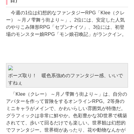
日）
今週の1位は幻想的なファンタジーRPG「Klee（クレ
ー） ～月ノ雫舞う街より～」。2位には、安定した人気
のやりこみ陣形RPG「セブンナイツ」、3位には、初登
場のモンスター娘RPG「モン娘召喚記」がランクイン。
幻想的な雰囲気がステキ。どこか「ゼルダの伝説」
っぽくて、歩くだけでも楽しいファンタジーRPG
ポーズ取り！ 暖色系強めのファンタジー感、いいで
すねぇ
「Klee（クレー） ～月ノ雫舞う街より～」は、自分の
アバターを作って冒険をするオンラインRPG。2等身の
ミニキャラがメインで、かわいらしい雰囲気が特徴だ。
グラフィックは非常に鮮やか。色彩豊かな3D世界で構築
されてて、歩いて回るだけでも楽しい。世界観は幻想的
でファンタジー。世界樹があったり、花や動物なんかが