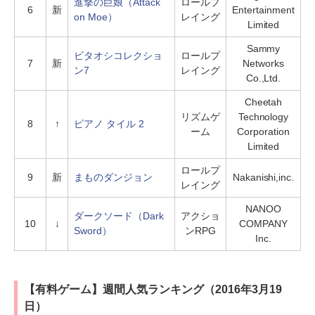
進撃の巨娘（Attack
ロールプ
6
新
Entertainment
on Moe）
レイング
Limited
Sammy
ビタオシコレクショ
ロールプ
7
新
Networks
ン7
レイング
Co.,Ltd.
Cheetah
リズムゲ
Technology
8
↑
ピアノ タイル 2
ーム
Corporation
Limited
ロールプ
9
新
まものダンジョン
Nakanishi,inc.
レイング
NANOO
ダークソード（Dark
アクショ
10
↓
COMPANY
Sword）
ンRPG
Inc.
【有料ゲーム】週間人気ランキング（2016年3月19
日）