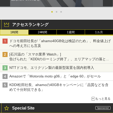
●
●
●
アクセスランキング
1時間
24時間
1週間
1カ月
ドコモ前田社長が「ahamo40GB化は検証のため」、料金値上げ
への考え方にも言及
[石川温の「スマホ業界 Watch」]
告げられた「KDDIのローミング終了」、エリアマップの落とし
穴と楽天モバイルの課題
NTTドコモ、エリクソン製の最新型装置を国内初導入
Amazonで「Motorola moto g06」と「edge 60」がセール
KDDI松田社長、ahamoの40GBキャンペーンに「品質などを含
めて十分対抗できる」
もっと見る
Special Site