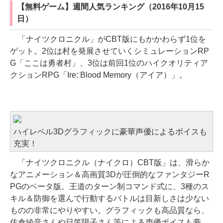
【無料ゲーム】週間人気ランキング（2016年10月15
日）
「ナイツクロニクル」がCBT版にもかかわらず1位を
ゲット。2位は村を発展させていくシミュレーションRP
G「ここは勇者村」、3位は前回1位のハイクオリティア
クションRPG「Ire: Blood Memory（アイア）」。
Netmarble最新作はやっぱり凄い
ハイレベル3Dグラフィックに豪華声優によるボイスも
充実！
「ナイツクロニクル（ナイクロ）CBT版」は、滑らか
なアニメーション＆高画質3Dが圧倒的なファンタジーR
PGのベータ版。王道のターン制コマンド式に、3種のス
キル＆防御を選んで行動するバトルは目新しさは少ない
ものの非常にやりやすい。グラフィックも高品質なら、
佐倉綾音さんや日笠陽子さん等による声優ボイスも豪