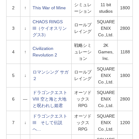
シミュレ
11 bit
2
↑
This War of Mine
1800
ーション
studios
CHAOS RINGS
SQUARE
ロールプ
3
↓
III（ケイオスリン
ENIX
2800
レイング
グス3）
Co.,Ltd.
戦略シミ
2K
Civilization
4
↑
ュレーシ
Games,
1188
Revolution 2
ョン
Inc.
SQUARE
ロマンシング サガ
ロールプ
5
↓
ENIX
1800
２
レイング
Co.,Ltd.
ドラゴンクエスト
オーソド
SQUARE
6
―
VIII 空と海と大地
ックス
ENIX
2800
と呪われし姫君
RPG
Co.,Ltd.
ドラゴンクエスト
オーソド
SQUARE
7
↓
III そして伝説
ックス
ENIX
1200
へ…
RPG
Co.,Ltd.