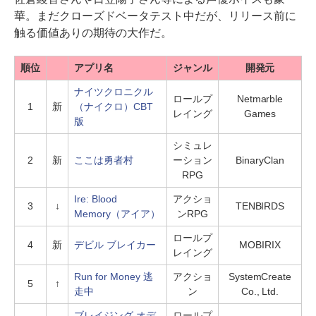
華。まだクローズドベータテスト中だが、リリース前に
触る価値ありの期待の大作だ。
順位
アプリ名
ジャンル
開発元
ナイツクロニクル
ロールプ
Netmarble
1
新
（ナイクロ）CBT
レイング
Games
版
シミュレ
2
新
ここは勇者村
ーション
BinaryClan
RPG
Ire: Blood
アクショ
3
↓
TENBIRDS
Memory（アイア）
ンRPG
ロールプ
4
新
デビル ブレイカー
MOBIRIX
レイング
Run for Money 逃
アクショ
SystemCreate
5
↑
走中
ン
Co., Ltd.
ブレイジング オデ
ロールプ