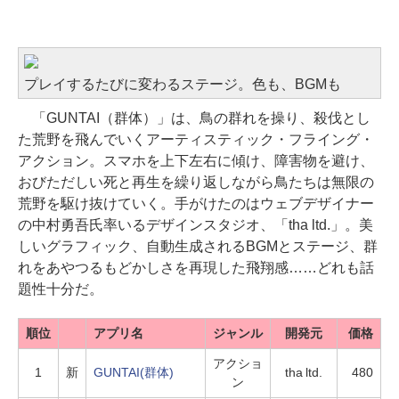
VRばりの没入感。命が散る。空を翔ける。どれも刹
那的な美しさを秘めたバードアクション
プレイするたびに変わるステージ。色も、BGMも
「GUNTAI（群体）」は、鳥の群れを操り、殺伐とし
た荒野を飛んでいくアーティスティック・フライング・
アクション。スマホを上下左右に傾け、障害物を避け、
おびただしい死と再生を繰り返しながら鳥たちは無限の
荒野を駆け抜けていく。手がけたのはウェブデザイナー
の中村勇吾氏率いるデザインスタジオ、「tha ltd.」。美
しいグラフィック、自動生成されるBGMとステージ、群
れをあやつるもどかしさを再現した飛翔感……どれも話
題性十分だ。
順位
アプリ名
ジャンル
開発元
価格
アクショ
1
新
GUNTAI(群体)
tha ltd.
480
ン