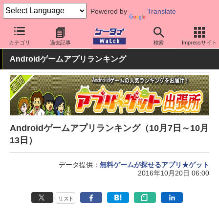
Powered by
Translate
ケータイ Watch
OS
Android
アプリ・サービス
カテゴリ
過去記事
検索
Impressサイト
Androidゲームアプリランキング
Androidゲームアプリランキング（10月7日～10月
13日）
データ提供：
無料ゲームが探せるアプリ★ゲット
2016年10月20日 06:00
リスト