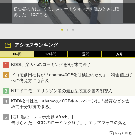
初心者の方におくる、スマートウォッチを選ぶときに確
認したい10のこと
●
●
●
アクセスランキング
1時間
24時間
1週間
1カ月
KDDI、楽天へのローミングを9月末で終了
ドコモ前田社長が「ahamo40GB化は検証のため」、料金値上げ
への考え方にも言及
NTTドコモ、エリクソン製の最新型装置を国内初導入
KDDI松田社長、ahamoの40GBキャンペーンに「品質などを含
めて十分対抗できる」
[石川温の「スマホ業界 Watch」]
告げられた「KDDIのローミング終了」、エリアマップの落とし
穴と楽天モバイルの課題
もっと見る