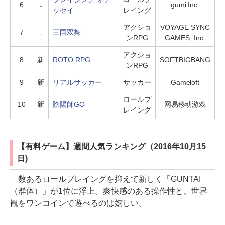
6
↓
gumi Inc.
ッセイ
レイング
アクショ
VOYAGE SYNC
7
↓
三国双舞
ンRPG
GAMES, Inc.
アクショ
8
新
ROTO RPG
SOFTBIGBANG
ンRPG
9
新
リアルサッカー
サッカー
Gameloft
ロールプ
10
新
陰陽師GO
网易移动游戏
レイング
【有料ゲーム】週間人気ランキング（2016年10月15
日)
数あるロールプレイングを抑えて新しく「GUNTAI
（群体）」が1位に浮上。爽快感のある操作性と、世界
観をワンコインで遊べるのは嬉しい。