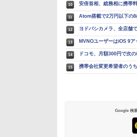
安倍首相、総務相に携帯
10
Atom搭載で2万円以下の8/1
11
ヨドバシカメラ、全店舗で無
12
MVNOユーザーはiOS 
13
ドコモ、月額300円で次
14
携帯会社変更希望者のうち
15
Google