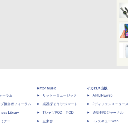
Rittor Music
イカロス出版
dフォーラム
リットーミュージック
AIRLINEweb
ップ担当者フォーラム
楽器探そう!デジマート
Jディフェンスニュー
ness Library
TシャツPOD T-OD
通訳翻訳ジャーナル
セミナー
立東舎
JレスキューWeb