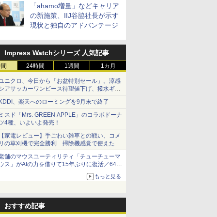
「ahamo増量」などキャリア
の新施策、IIJ谷脇社長が示す
現状と独自のアドバンテージ
Impress Watchシリーズ 人気記事
時間
24時間
1週間
1カ月
ユニクロ、今日から「お盆特別セール」。涼感
シアサッカーワンピース待望値下げ、撥水ギア
ショーツは1990円に
KDDI、楽天へのローミングを9月末で終了
ミスド「Mrs. GREEN APPLE」のコラボドーナ
ツ4種、いよいよ発売！
【家電レビュー】手ごわい雑草との戦い、コメ
リの草刈機で完全勝利 掃除機感覚で使えた
老舗のマウスユーティリティ「チューチューマ
ウス」がAIの力を借りて15年ぶりに復活／64bit
化、Windows 10/11、「Chrome」も走り回
もっと見る
る。復活記念で2026年末まで500円
おすすめ記事