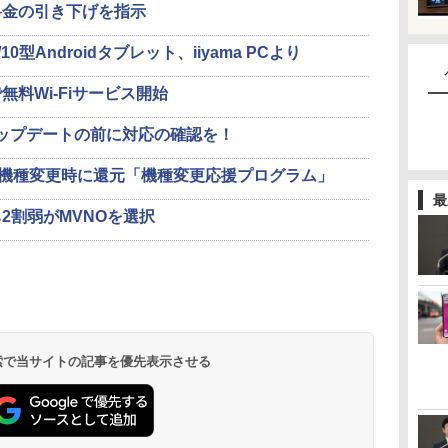
料金の引き下げを指示
0型Androidタブレット、iiyama PCより
料Wi-Fiサービス開始
9アップデートの前に対応の確認を！
の機種変更時に還元「機種変更応援プログラム」
最
2割弱がMVNOを選択
 検索で当サイトの記事を優先表示させる