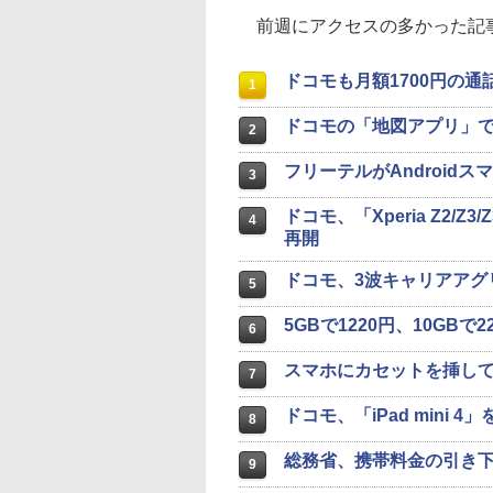
前週にアクセスの多かった記事
ドコモも月額1700円の
1
ドコモの「地図アプリ」
2
フリーテルがAndroidス
3
ドコモ、「Xperia Z2/Z3
4
再開
ドコモ、3波キャリアアグリ
5
5GBで1220円、10GBで
6
スマホにカセットを挿し
7
ドコモ、「iPad mini 4
8
総務省、携帯料金の引き
9