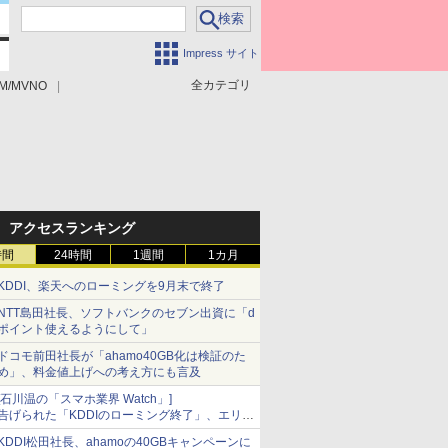
Impress サイト
全カテゴリ
M/MVNO
アクセスランキング
時間
24時間
1週間
1カ月
KDDI、楽天へのローミングを9月末で終了
NTT島田社長、ソフトバンクのセブン出資に「d
ポイント使えるようにして」
ドコモ前田社長が「ahamo40GB化は検証のた
め」、料金値上げへの考え方にも言及
[石川温の「スマホ業界 Watch」]
告げられた「KDDIのローミング終了」、エリア
マップの落とし穴と楽天モバイルの課題
KDDI松田社長、ahamoの40GBキャンペーンに