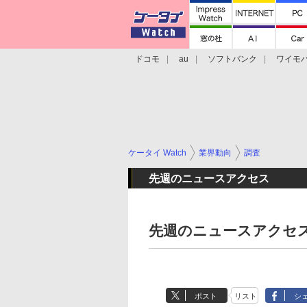
ドコモ
au
ソフトバンク
ワイモ
格安スマホ/SIMフリースマホ
周辺機器/
ケータイ Watch
業界動向
調査
先週のニュースアクセス
先週のニュースアクセス（
ポスト
リスト
シ