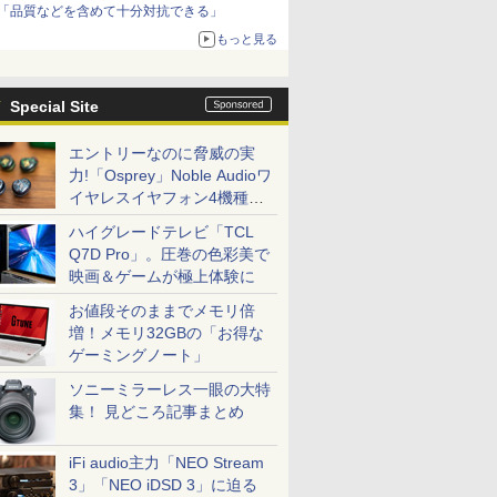
「品質などを含めて十分対抗できる」
もっと見る
Special Site
エントリーなのに脅威の実
力!「Osprey」Noble Audioワ
イヤレスイヤフォン4機種を
一気に聴く
ハイグレードテレビ「TCL
Q7D Pro」。圧巻の色彩美で
映画＆ゲームが極上体験に
お値段そのままでメモリ倍
増！メモリ32GBの「お得な
ゲーミングノート」
ソニーミラーレス一眼の大特
集！ 見どころ記事まとめ
iFi audio主力「NEO Stream
3」「NEO iDSD 3」に迫る