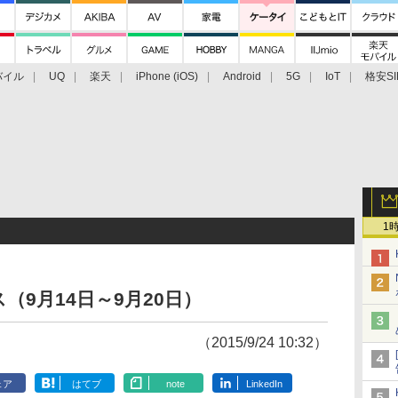
バイル
UQ
楽天
iPhone (iOS)
Android
5G
IoT
格安SI
アクセサリー
業界動向
法人向け
最新技術/その他
1
9月14日～9月20日）
（2015/9/24 10:32）
ェア
はてブ
note
LinkedIn