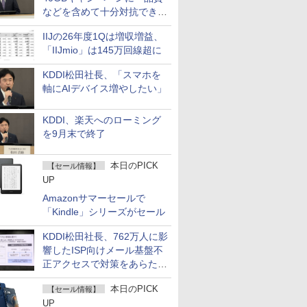
などを含めて十分対抗でき
る」
IIJの26年度1Qは増収増益、
「IIJmio」は145万回線超に
KDDI松田社長、「スマホを
軸にAIデバイス増やしたい」
KDDI、楽天へのローミング
を9月末で終了
本日のPICK
【セール情報】
UP
Amazonサマーセールで
「Kindle」シリーズがセール
KDDI松田社長、762万人に影
響したISP向けメール基盤不
正アクセスで対策をあらため
て説明
本日のPICK
【セール情報】
UP