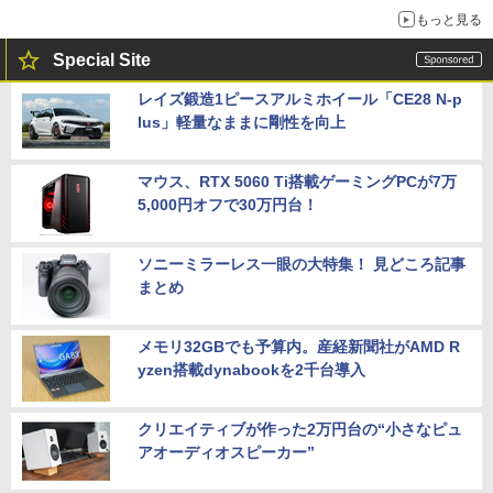
もっと見る
Special Site
レイズ鍛造1ピースアルミホイール「CE28 N-p
lus」軽量なままに剛性を向上
マウス、RTX 5060 Ti搭載ゲーミングPCが7万
5,000円オフで30万円台！
ソニーミラーレス一眼の大特集！ 見どころ記事
まとめ
メモリ32GBでも予算内。産経新聞社がAMD R
yzen搭載dynabookを2千台導入
クリエイティブが作った2万円台の“小さなピュ
アオーディオスピーカー”