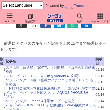
Powered by
Translate
先週のニュースアクセス
カテゴリ
過去記事
検索
Impressサイト
リスト
前週にアクセスの多かった記事を上位15位まで毎週レポー
トします。
順
掲載
記事名
位
日
スマホ向け放送局「NOTTV」4月開局、ドコモの対応端末
1
02/16
発表
2
シャープ、ハイエンドスマホをAndroid 4.0対応に
02/13
ソフトバンク、有機EL搭載のパナソニック製「102P」を3
3
02/13
月発売
4
「NTT料金請求一本化は脱法的行為」、競合会社が要望書
02/15
ドコモ、モバキャス対応スマホ「AQUOS PHONE SH-
5
02/16
06D」
6
ソフトバンク、iPhone 4保証サービスを拡充
02/14
auが「Wi-Fi HOME SPOT」提供開始、Wi-Fi接続のキャン
7
02/14
ペーンも