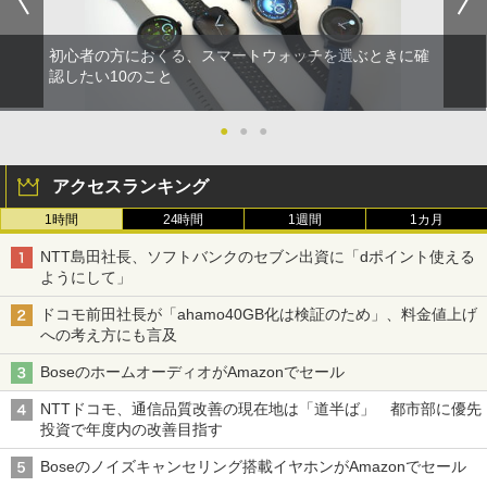
初心者の方におくる、スマートウォッチを選ぶときに確
認したい10のこと
●
●
●
アクセスランキング
1時間
24時間
1週間
1カ月
NTT島田社長、ソフトバンクのセブン出資に「dポイント使える
ようにして」
ドコモ前田社長が「ahamo40GB化は検証のため」、料金値上げ
への考え方にも言及
BoseのホームオーディオがAmazonでセール
NTTドコモ、通信品質改善の現在地は「道半ば」 都市部に優先
投資で年度内の改善目指す
Boseのノイズキャンセリング搭載イヤホンがAmazonでセール