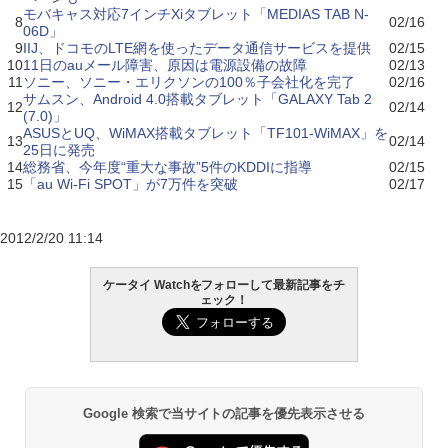
モバキャス対応7インチXiタブレット「MEDIAS TAB N-
8
02/16
06D」
9
IIJ、ドコモのLTE網を使ったデータ通信サービスを提供
02/15
10
11日のauメール障害、原因は電源設備の故障
02/13
11
ソニー、ソニー・エリクソンの100％子会社化を完了
02/16
サムスン、Android 4.0搭載タブレット「GALAXY Tab 2
12
02/14
(7.0)」
ASUSとUQ、WiMAX搭載タブレット「TF101-WiMAX」を
13
02/14
25日に発売
14
総務省、今年度“重大な事故”5件のKDDIに指導
02/15
15
「au Wi-Fi SPOT」が7万件を突破
02/17
2012/2/20 11:14
ケータイ Watchをフォローして最新記事をチ
ェック！
Google 検索で当サイトの記事を優先表示させる