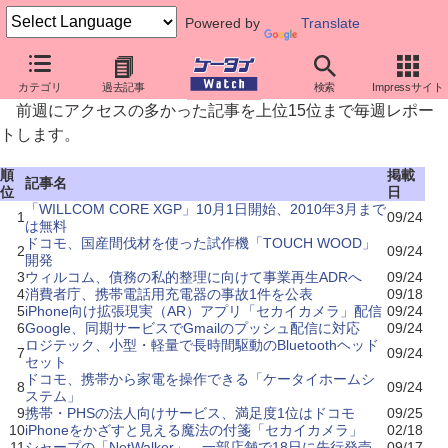
Powered by
Translate
先週のニュースアクセス
カテゴリ
過去記事
検索
Impressサイト
前週にアクセスの多かった記事を上位15位まで毎週レポー
トします。
順
掲載
記事名
位
日
「WILLCOM CORE XGP」10月1日開始、2010年3月まで
1
09/24
は無料
ドコモ、国産間伐材を使った試作機「TOUCH WOOD」
2
09/24
開発
3
ウィルコム、債務の私的整理に向けて事業再生ADRへ
09/24
4
消費者庁、携帯電話用充電器の事故1件を公表
09/18
5
iPhone向け拡張現実（AR）アプリ「セカイカメラ」配信
09/24
6
Google、同期サービスでGmailのプッシュ配信に対応
09/24
ロジテック、小型・軽量で長時間駆動のBluetoothヘッド
7
09/24
セット
ドコモ、携帯から家電を操作できる「ケータイホームシ
8
09/24
ステム」
9
携帯・PHSの法人向けサービス、満足度1位はドコモ
09/25
10
iPhoneをかざすと見える魔法の付箋「セカイカメラ」
02/18
11
シャープの「NetWalker」、一部店舗で18日に先行発売
09/17