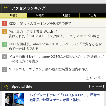
アクセスランキング
1時間
24時間
1週間
1カ月
KDDI、楽天へのローミングを9月末で終了
[石川温の「スマホ業界 Watch」]
告げられた「KDDIのローミング終了」、エリアマップの落とし
穴と楽天モバイルの課題
KDDI松田社長、ahamoの40GBキャンペーンに「品質などを含
めて十分対抗できる」
ドコモ前田社長が「ahamo40GB化は検証のため」、料金値上げ
への考え方にも言及
NTTドコモ、エリクソン製の最新型装置を国内初導入
もっと見る
Special Site
ハイグレードテレビ「TCL Q7D Pro」。圧巻の
色彩美で映画＆ゲームが極上体験に