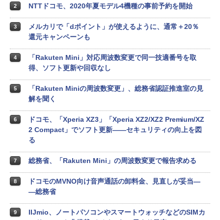
NTTドコモ、2020年夏モデル4機種の事前予約を開始
2
メルカリで「dポイント」が使えるように、通常＋20％
3
還元キャンペーンも
「Rakuten Mini」対応周波数変更で同一技適番号を取
4
得、ソフト更新や回収なし
「Rakuten Miniの周波数変更」、総務省認証推進室の見
5
解を聞く
ドコモ、「Xperia XZ3」「Xperia XZ2/XZ2 Premium/XZ
6
2 Compact」でソフト更新――セキュリティの向上を図
る
総務省、「Rakuten Mini」の周波数変更で報告求める
7
ドコモのMVNO向け音声通話の卸料金、見直しが妥当―
8
―総務省
IIJmio、ノートパソコンやスマートウォッチなどのSIMカ
9