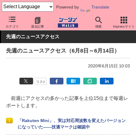
Powered by
Translate
ケータイ Watch
業界動向
調査
カテゴリ
過去記事
検索
Impressサイト
先週のニュースアクセス
先週のニュースアクセス（6月8日～6月14日）
2020年6月15日 10:03
リスト
前週にアクセスの多かった記事を上位15位まで毎週レ
ポートします。
「Rakuten Mini」、実は対応周波数を変えたバージョン
1
になっていた――技適マークは確認中