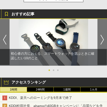
おすすめ記事
初心者の方におくる、スマートウォッチを選ぶときに確
認したい10のこと
●
●
●
アクセスランキング
1時間
24時間
1週間
1カ月
KDDI、楽天へのローミングを9月末で終了
KDDI松田社長、ahamoの40GBキャンペーンに「品質などを含