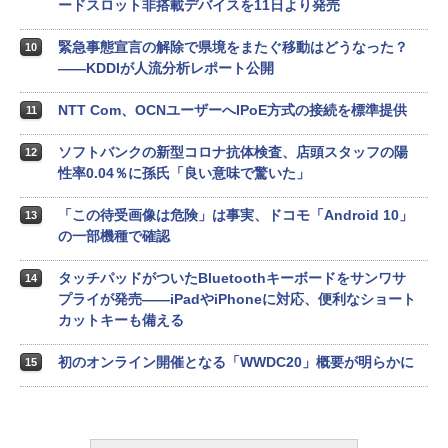
ードスロット非搭載デバイスを11日より発売
緊急事態宣言の解除で県境をまたぐ移動はどうなった？
10
――KDDIが人流分析レポート公開
NTT Com、OCNユーザーへIPoE方式の接続を標準提供
11
ソフトバンクの新型コロナ抗体検査、店頭スタッフの陽
12
性率0.04％に孫氏「良い意味で驚いた」
「この待受画像は危険」は事実、ドコモ「Android 10」
13
の一部機種で確認
タッチパッドがついたBluetoothキーボードをサンワサ
14
プライが発売――iPadやiPhoneに対応、便利なショート
カットキーも備える
初のオンライン開催となる「WWDC20」概要が明らかに
15