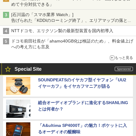
めて十分対抗できる」
[石川温の「スマホ業界 Watch」]
告げられた「KDDIのローミング終了」、エリアマップの落とし
穴と楽天モバイルの課題
NTTドコモ、エリクソン製の最新型装置を国内初導入
ドコモ前田社長が「ahamo40GB化は検証のため」、料金値上げ
への考え方にも言及
もっと見る
Special Site
SOUNDPEATSのイヤカフ型イヤフォン「UU2
イヤーカフ」をイヤカフマニアが語る
総合オーディオブランドに進化するSHANLING
とは何者か？
「A&ultima SP4000T」の魅力！ポケットに入
るオーディオの醍醐味